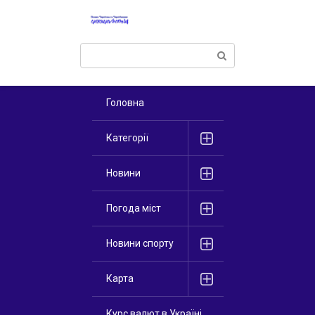
Перейти
к
контенту
Поиск:
Головна
Категорії
Новини
Погода міст
Новини спорту
Карта
Курс валют в Україні