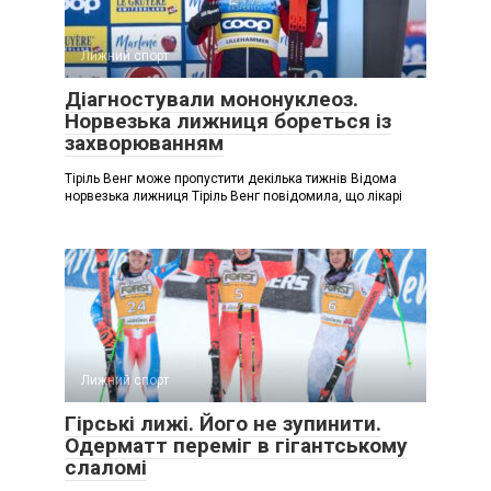
Лижний спорт
Діагностували мононуклеоз.
Норвезька лижниця бореться із
захворюванням
Тіріль Венг може пропустити декілька тижнів Відома
норвезька лижниця Тіріль Венг повідомила, що лікарі
Лижний спорт
Гірські лижі. Його не зупинити.
Одерматт переміг в гігантському
слаломі