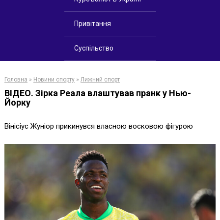
Привітання
Суспільство
Головна
»
Новини спорту
»
Лижний спорт
ВІДЕО. Зірка Реала влаштував пранк у Нью-
Йорку
Вінісіус Жуніор прикинувся власною восковою фігурою