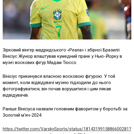
Зірковий вінгер мадридського «Реала» і збірної Бразилії
Вінісіус Жуніор влаштував кумедний пранк у Нью-Йорку в
музеї воскових фігур Мадам Тюссо.
Вінісіус прикинувся власною восковою фігурою. У той
момент, коли відвідувачі музею підходили до нього
фотографуватися, він почав ворушитися і цим лякав
відвідувачів.
Раніше Вінісіуса назвали головним фаворитом у боротьбі за
Золотий м'яч-2024.
https://twitter.com/VarskySports/status/1814319915886600281?