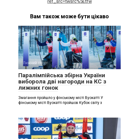
ref_src=twsrc%5Etfw
Вам також може бути цікаво
Лижний спорт
Паралімпійська збірна України
виборола дві нагороди на КС з
лижних гонок
Змагання пройшло у фінському місті Вуокатті У
фінському місті Вуокатті пройшов Кубок світу з