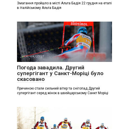
Змагання пройшло в місті Альта Бадія 22 грудня на етапі
в італійському Альта Бадія
Лижний спорт
Погода завадила. Другий
супергігант у Санкт-Моріці було
скасовано
Причиною стали сильний вітер та снігопад Другий
супергігант серед жінок в швейцарському Санкт Моріці