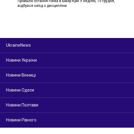
Пройшла остання гонка в Бівер Крік У неділю, 15 грудня,
відбувся заїзд з дисципліни
UkraineNews
Новини України
Новини Вінниці
Новини Одеси
Новини Полтави
Новини Рівного