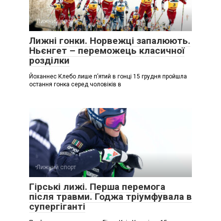
Лижний спорт
Лижні гонки. Норвежці запалюють.
Ньєнгет – переможець класичної
розділки
Йоханнес Клебо лише п’ятий в гонці 15 грудня пройшла
остання гонка серед чоловіків в
Лижний спорт
Гірські лижі. Перша перемога
після травми. Годжа тріумфувала в
супергіганті