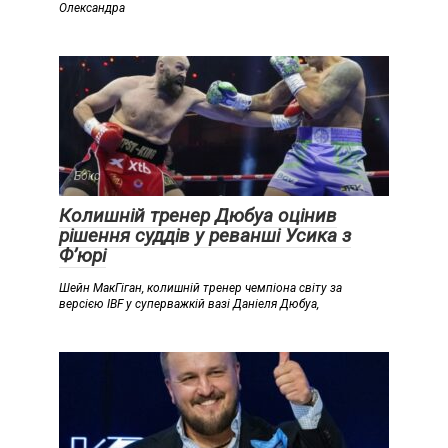
Олександра
Бокс
Колишній тренер Дюбуа оцінив
рішення суддів у реванші Усика з
Ф’юрі
Шейн МакГіган, колишній тренер чемпіона світу за
версією IBF у суперважкій вазі Даніеля Дюбуа,