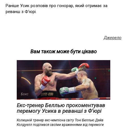
Раніше Усик розповів про гонорар, який отримає за
реванш з Ф’юрі.
Джерело
Вам також може бути цікаво
Бокс
Екс-тренер Беллью прокоментував
перемогу Усика в реванші з Ф’юрі
Колишній тренер екс-чемпіона світу Тоні Беллью Дейв
Колдуелл поділився своїми враженнями від перемоги