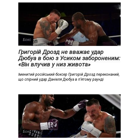
Бокс
Григорій Дрозд не вважає удар
Дюбуа в бою з Усиком забороненим:
«Він влучив у низ живота»
Іменитий російський боксер Григорій Дрозд переконаний,
що спірний удар Даніеля Дюбуа в п’ятому раунді
Бокс