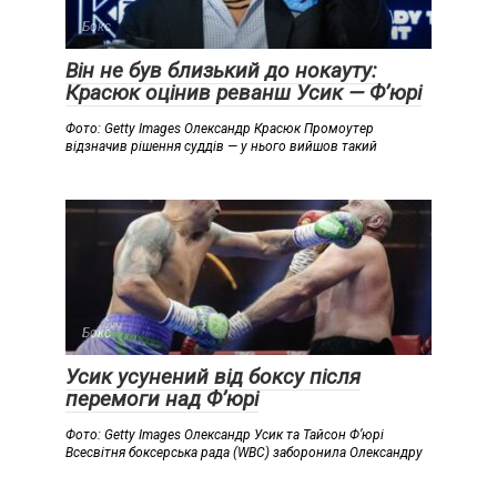
Бокс
Він не був близький до нокауту:
Красюк оцінив реванш Усик — Ф’юрі
Фото: Getty Images Олександр Красюк Промоутер
відзначив рішення суддів — у нього вийшов такий
Бокс
Усик усунений від боксу після
перемоги над Ф’юрі
Фото: Getty Images Олександр Усик та Тайсон Ф’юрі
Всесвітня боксерська рада (WBC) заборонила Олександру