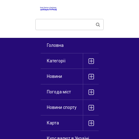
Перейти
к
контенту
Поиск:
Головна
Категорії
Новини
Погода міст
Новини спорту
Карта
Курс валют в Україні