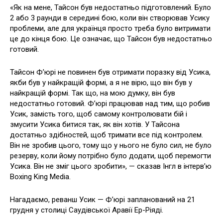
«Як на мене, Тайсон був недостатньо підготовлений. Було
2 або 3 раунди в середині бою, коли він створював Усику
проблеми, але для українця просто треба було витримати
це до кінця бою. Це означає, що Тайсон був недостатньо
готовий.
Тайсон Ф’юрі не повинен був отримати поразку від Усика,
якби був у найкращій формі, а я не вірю, що він був у
найкращій формі. Так що, на мою думку, він був
недостатньо готовий. Фʼюрі працював над тим, що робив
Усик, замість того, щоб самому контролювати бій і
змусити Усика битися так, як він хотів. У Тайсона
достатньо здібностей, щоб тримати все під контролем.
Він не зробив цього, тому що у нього не було сил, не було
резерву, коли йому потрібно було додати, щоб перемогти
Усика. Він не зміг цього зробити», — сказав Інгл в інтерв’ю
Boxing King Media.
Нагадаємо, реванш Усик — Ф’юрі запланований на 21
грудня у столиці Саудівської Аравії Ер-Ріяді.