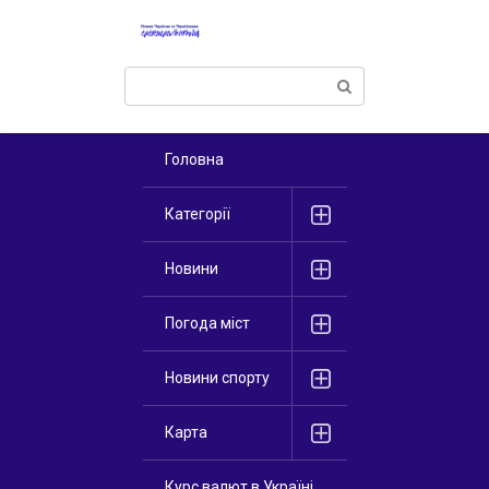
Перейти
к
контенту
Поиск:
Головна
Категорії
Новини
Погода міст
Новини спорту
Карта
Курс валют в Україні