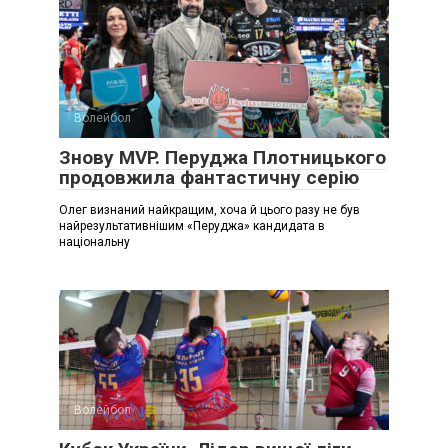
Волейбол
Знову MVP. Перуджа Плотницького
продовжила фантастичну серію
Олег визнаний найкращим, хоча й цього разу не був
найрезультативнішим «Перуджа» кандидата в
національну
Волейбол