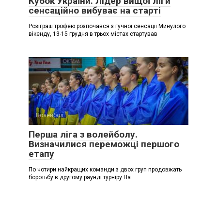
Кубок України. Лідер вищої ліги
сенсаційно вибуває на старті
Розіграш трофею розпочався з гучної сенсації Минулого
вікенду, 13-15 грудня в трьох містах стартував
Волейбол
Перша ліга з волейболу.
Визначилися переможці першого
етапу
По чотири найкращих команди з двох груп продовжать
боротьбу в другому раунді турніру На