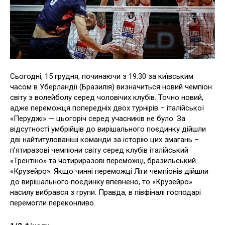
Сьогодні, 15 грудня, починаючи з 19:30 за київським
часом в Уберландії (Бразилія) визначиться новий чемпіон
світу з волейболу серед чоловічих клубів. Точно новий,
адже переможця попередніх двох турнірів – італійської
«Перуджі» — цьогоріч серед учасників не було. За
відсутності умбрійців до вирішального поєдинку дійшли
дві найтитулованіші команди за історію цих змагань –
п’ятиразові чемпіони світу серед клубів італійський
«Трентіно» та чотириразові переможці, бразильський
«Крузейро». Якщо чинні переможці Ліги чемпіонів дійшли
до вирішального поєдинку впевнено, то «Крузейро»
насилу вибрався з групи. Правда, в півфіналі господарі
перемогли переконливо.