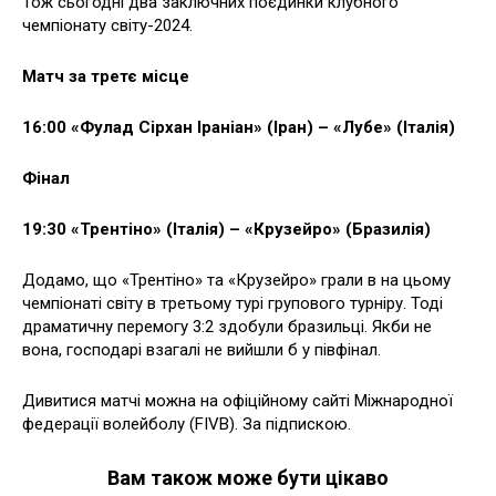
Тож сьогодні два заключних поєдинки клубного
чемпіонату світу-2024.
Матч за третє місце
16:00 «Фулад Сірхан Іраніан» (Іран) – «Лубе» (Італія)
Фінал
19:30 «Трентіно» (Італія) – «Крузейро» (Бразилія)
Додамо, що «Трентіно» та «Крузейро» грали в на цьому
чемпіонаті світу в третьому турі групового турніру. Тоді
драматичну перемогу 3:2 здобули бразильці. Якби не
вона, господарі взагалі не вийшли б у півфінал.
Дивитися матчі можна на офіційному сайті Міжнародної
федерації волейболу (FIVB). За підпискою.
Вам також може бути цікаво