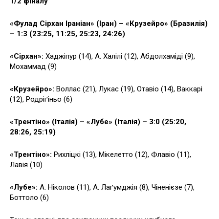
1/2 фіналу
«Фулад Сірхан Іраніан» (Іран) – «Крузейро» (Бразилія)
– 1:3 (23:25, 11:25, 25:23, 24:26)
«Сірхан»:
Хаджіпур (14), А. Халілі (12), Абдолхаміді (9),
Мохаммад (9)
«Крузейро»:
Воллас (21), Лукас (19), Отавіо (14), Ваккарі
(12), Родріґіньо (6)
«Трентіно» (Італія) – «Лубе» (Італія) – 3:0 (25:20,
28:26, 25:19)
«Трентіно»:
Рихліцкі (13), Мікелетто (12), Флавіо (11),
Лавія (10)
«Лубе»:
А. Ніколов (11), А. Лаґумджія (8), Чіненієзе (7),
Боттоло (6)