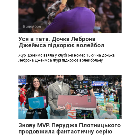
Волейбол
Уся в тата. Дочка Леброна
Джеймса підкорює волейбол
Журі Джеймс взяла у клубі 6-й номер 10-річна донька
Леброна Джеймса Журі підкорює волейбольну
Волейбол
Знову MVP. Перуджа Плотницького
продовжила фантастичну серію