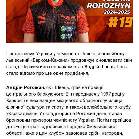
Представник України у чемпіонаті Польщі з волейболу
львівський «Барком-Кажани» продовжує оновлювати свій
склад. Першим його новачком став Андрій Швець. І ось
стало відомо про ще одне придбання.
Андрій Рогожин
, як і Швець, грає на позиції
центрального блокуючого. Він народився у 1997 році у
Харкові і є вихованцем місцевого обласного училища
фізичної культури та споту, а також волейбольного клубу
«Юракадемія». У складі юристів Рогожин двічі ставав
бронзовим призером чемпіонату України. Потім перейшов
до «Епіцентра-Подоляни» з Городка Хмельницької
області і вже з цим клубом завоював срібні нагороди.