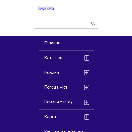
Перейти
к
контенту
Поиск:
Головна
Категорії
Новини
Погода міст
Новини спорту
Карта
Курс валют в Україні