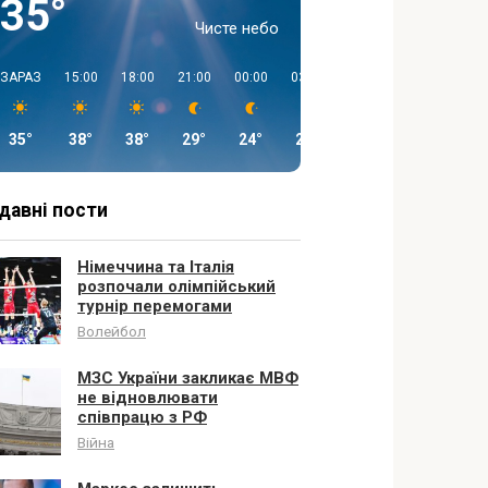
35°
Чисте небо
ЗАРАЗ
15:00
18:00
21:00
00:00
03:00
06:00
09:00
35°
38°
38°
29°
24°
23°
23°
30°
давні пости
Німеччина та Італія
розпочали олімпійський
турнір перемогами
Волейбол
МЗС України закликає МВФ
не відновлювати
співпрацю з РФ
Війна