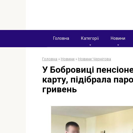
Перейти
к
контенту
Головна
Категорії
Новини
Головна
»
Новини
»
Новини Чернігова
У Бобровиці пенсіон
карту, підібрала пар
гривень