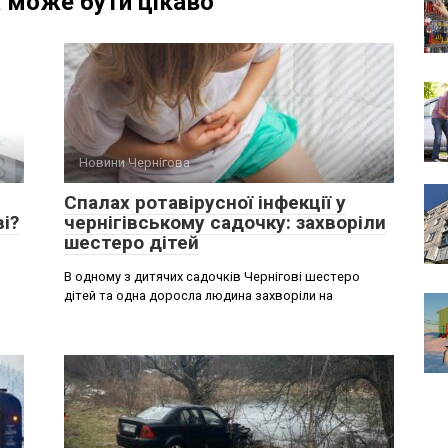
 може бути цікаво
Новини Чернігова
Спалах ротавірусної інфекції у
і?
чернігівському садочку: захворіли
шестеро дітей
В одному з дитячих садочків Чернігові шестеро
дітей та одна доросла людина захворіли на