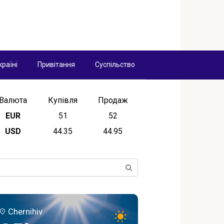
країні
Привітання
Суспільство
Валюта
Купівля
Продаж
EUR
51
52
USD
44.35
44.95
ск:
Chernihiv