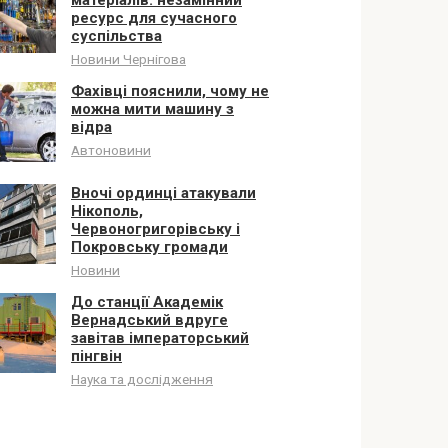
ресурс для сучасного
суспільства
Новини Чернігова
Фахівці пояснили, чому не
можна мити машину з
відра
Автоновини
Вночі ординці атакували
Нікополь,
Червоногригорівську і
Покровську громади
Новини
До станції Академік
Вернадський вдруге
завітав імператорський
пінгвін
Наука та дослідження