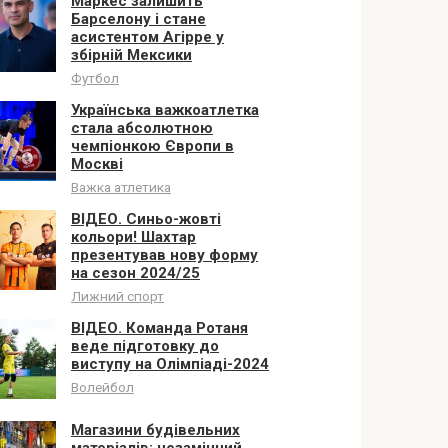
Маркес залишить
Барселону і стане
асистентом Агірре у
збірній Мексики
Футбол
Українська важкоатлетка
стала абсолютною
чемпіонкою Європи в
Москві
Важка атлетика
ВІДЕО. Синьо-жовті
кольори! Шахтар
презентував нову форму
на сезон 2024/25
Лижний спорт
ВІДЕО. Команда Ротаня
веде підготовку до
виступу на Олімпіаді-2024
Волейбол
Магазини будівельних
матеріалів: незамінний