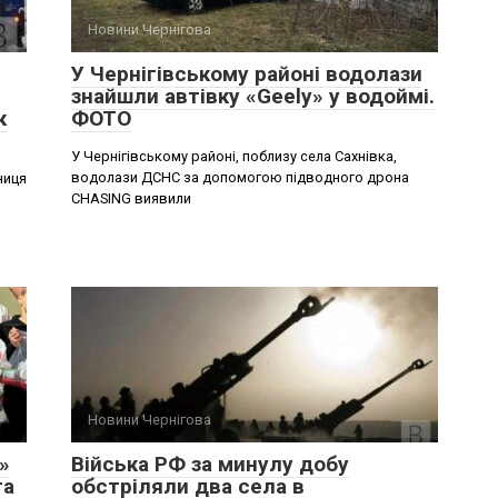
Новини Чернігова
У Чернігівському районі водолази
знайшли автівку «Geely» у водоймі.
к
ФОТО
У Чернігівському районі, поблизу села Сахнівка,
водолази ДСНС за допомогою підводного дрона
ниця
CHASING виявили
Новини Чернігова
»
Війська РФ за минулу добу
та
обстріляли два села в