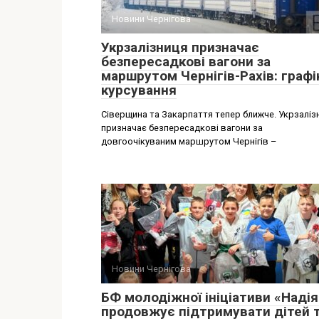
Новини Чернігова
Укрзалізниця призначає
безпересадкові вагони за
маршрутом Чернігів-Рахів: графі
курсування
Сіверщина та Закарпаття тепер ближче. Укрзаліз
призначає безпересадкові вагони за
довгоочікуваним маршрутом Чернігів –
Новини Чернігова
БФ молодіжної ініціативи «Надія
продовжує підтримувати дітей 