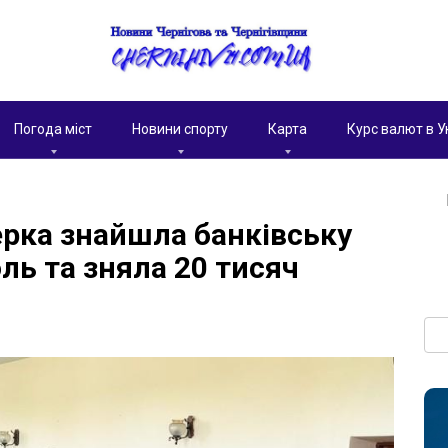
Погода міст
Новини спорту
Карта
Курс валют в У
ерка знайшла банківську
оль та зняла 20 тисяч
Пои