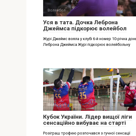
Волейбол
Уся в тата. Дочка Леброна
Джеймса підкорює волейбол
Журі Джеймс взяла у клубі 6-й номер 10-річна дон
Леброна Джеймса Журі підкорює волейбольну
Волейбол
Кубок України. Лідер вищої ліги
сенсаційно вибуває на старті
Розіграш трофею розпочався з гучної сенсації