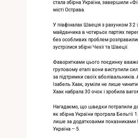
стала збірна України, завершили «Фі
місті Острава.
У півфіналах Швеція з рахунком 3:2 
майданчика в чотирьох партіях перегр
без особливих проблем розправилися
зустрілися збірні Чехії та Швеції.
Фаворитками цього поєдинку вважал
груповому етапі вони виступили силь
за підтримки своїх вболівальників. 
Ізабель Хаак, зуміли не лише чинити 
Хаак набрала 30 очок і зробила вагом
Нагадаємо, що шведки потрапили до 
як збірна України програла Бельгії 1
лише за додатковими показниками Шве
Україна – 5.