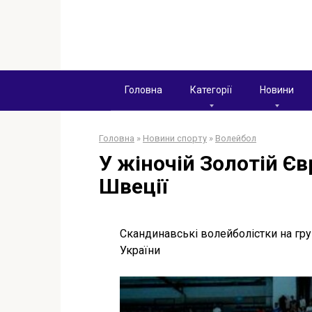
Перейти
к
контенту
Головна
Категорії
Новини
Головна
»
Новини спорту
»
Волейбол
У жіночій Золотій Єв
Швеції
Скандинавські волейболістки на гру
України