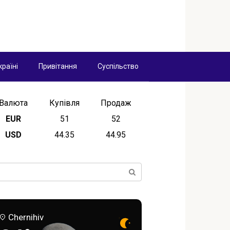
країні
Привітання
Суспільство
Валюта
Купівля
Продаж
EUR
51
52
USD
44.35
44.95
ск:
Chernihiv