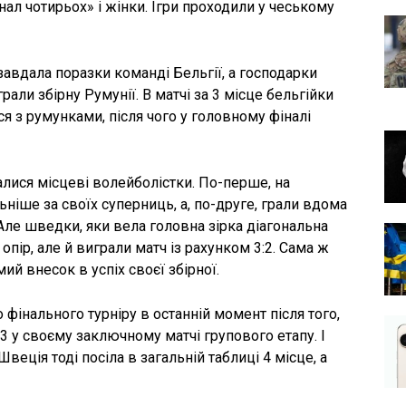
нал чотирьох» і жінки. Ігри проходили у чеському
завдала поразки команді Бельгії, а господарки
али збірну Румунії. В матчі за 3 місце бельгійки
 з румунками, після чого у головному фіналі
ися місцеві волейболістки. По-перше, на
ніше за своїх суперниць, а, по-друге, грали вдома
Але шведки, яки вела головна зірка діагональна
опір, але й виграли матч із рахунком 3:2. Сама ж
ий внесок в успіх своєї збірної.
фінального турніру в останній момент після того,
:3 у своєму заключному матчі групового етапу. І
ція тоді посіла в загальній таблиці 4 місце, а