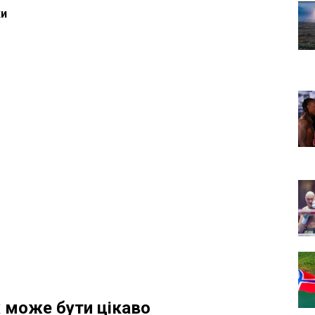
ки
 може бути цікаво