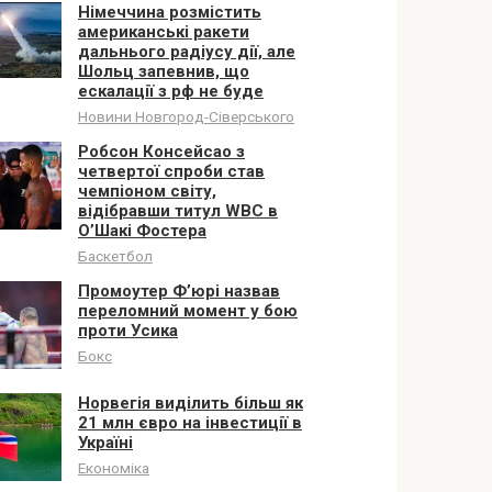
Німеччина розмістить
американські ракети
дальнього радіусу дії, але
Шольц запевнив, що
ескалації з рф не буде
Новини Новгород-Сіверського
Робсон Консейсао з
четвертої спроби став
чемпіоном світу,
відібравши титул WBC в
О’Шакі Фостера
Баскетбол
Промоутер Ф’юрі назвав
переломний момент у бою
проти Усика
Бокс
Норвегія виділить більш як
21 млн євро на інвестиції в
Україні
Економіка