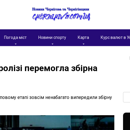
Погода міст
Новини спорту
Карта
Курс валют в У
ролізі перемогла збірна
Пои
повому етапі зовсім ненабагато випередили збірну