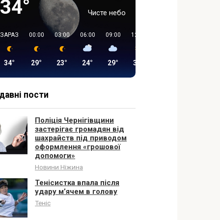
34°
Чисте небо
ЗАРАЗ
00:00
03:00
06:00
09:00
12:00
15:00
18:00
34°
29°
23°
24°
29°
36°
37°
31°
давні пости
Поліція Чернігівщини
застерігає громадян від
шахрайств під приводом
оформлення «грошової
допомоги»
Новини Ніжина
Тенісистка впала після
удару м’ячем в голову
Теніс