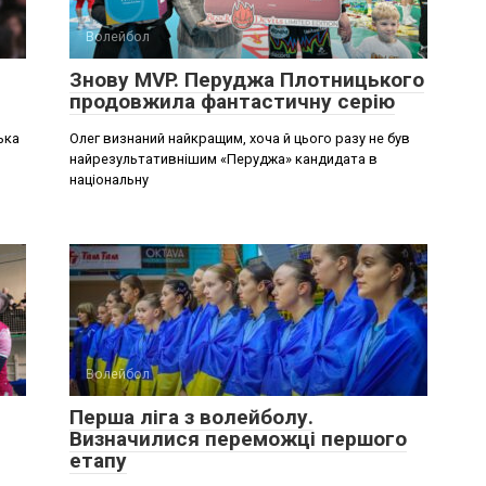
Волейбол
Знову MVP. Перуджа Плотницького
продовжила фантастичну серію
ька
Олег визнаний найкращим, хоча й цього разу не був
найрезультативнішим «Перуджа» кандидата в
національну
Волейбол
Перша ліга з волейболу.
Визначилися переможці першого
етапу