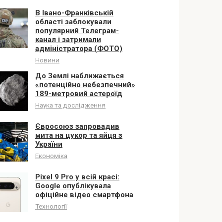
В Івано-Франківській
області заблокували
популярний Телеграм-
канал і затримали
адміністратора (ФОТО)
Новини
До Землі наближається
«потенційно небезпечний»
189-метровий астероїд
Наука та дослідження
Євросоюз запровадив
мита на цукор та яйця з
України
Економіка
Pixel 9 Pro у всій красі:
Google опублікувала
офіційне відео смартфона
Технології