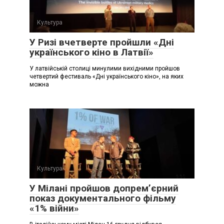
Культура
У Ризі вчетверте пройшли «Дні
українського кіно в Латвії»
У латвійській столиці минулими вихідними пройшов
четвертий фестиваль «Дні українського кіно», на яких
можна
Культура
У Мілані пройшов допремʼєрний
показ документального фільму
«1% війни»