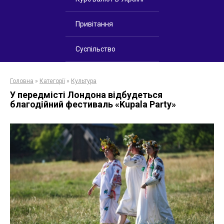
Привітання
Суспільство
Головна
»
Категорії
»
Культура
У передмісті Лондона відбудеться
благодійний фестиваль «Kupala Party»