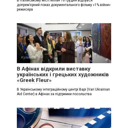
В італійському місті Мілан 16 грудня відбувся
допремʼєрний показ документального фільму «1% війни»
режисера
Культура
В Афінах відкрили виставку
українських і грецьких художників
«Greek Fleur»
В Українському інтеграційному центрі Варі (Vari Ukrainian
Aid Center) в Афінах за підтримки посольства