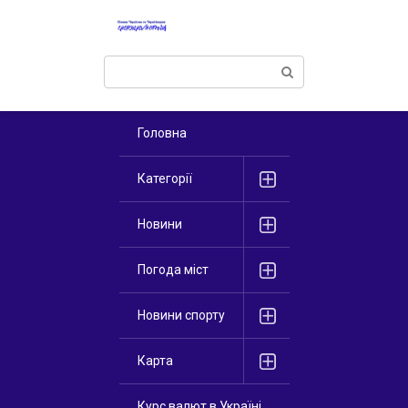
Перейти
к
контенту
Поиск:
Головна
Категорії
Новини
Погода міст
Новини спорту
Карта
Курс валют в Україні