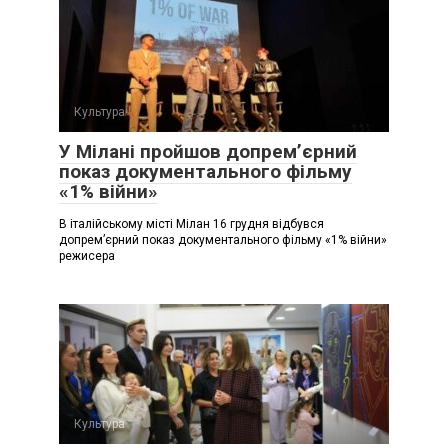
Культура
У Мілані пройшов допремʼєрний
показ документального фільму
«1% війни»
В італійському місті Мілан 16 грудня відбувся
допремʼєрний показ документального фільму «1% війни»
режисера
Культура