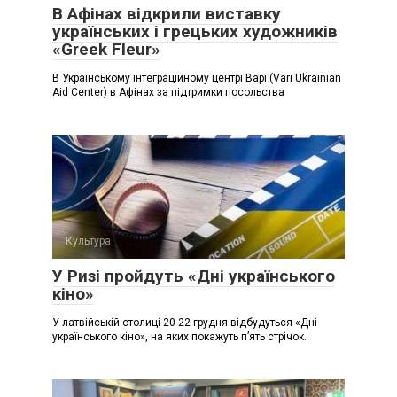
В Афінах відкрили виставку
українських і грецьких художників
«Greek Fleur»
В Українському інтеграційному центрі Варі (Vari Ukrainian
Aid Center) в Афінах за підтримки посольства
Культура
У Ризі пройдуть «Дні українського
кіно»
У латвійській столиці 20-22 грудня відбудуться «Дні
українського кіно», на яких покажуть п’ять стрічок.