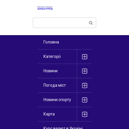
Перейти
к
контенту
Поиск:
Головна
Категорії
Новини
Погода міст
Новини спорту
Карта
Курс валют в Україні