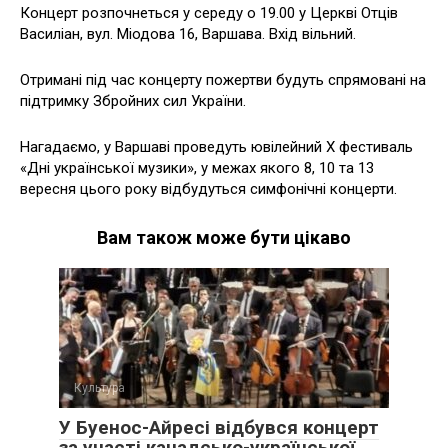
Концерт розпочнеться у середу о 19.00 у Церкві Отців
Василіан, вул. Міодова 16, Варшава. Вхід вільний.
Отримані під час концерту пожертви будуть спрямовані на
підтримку Збройних сил України.
Нагадаємо, у Варшаві проведуть ювілейний X фестиваль
«Дні української музики», у межах якого 8, 10 та 13
вересня цього року відбудуться симфонічні концерти.
Вам також може бути цікаво
Культура
У Буенос-Айресі відбувся концерт
за участі канадсько-української