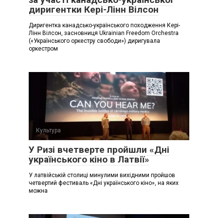
диригентки Кері-Лінн Вілсон
Диригентка канадсько-українського походження Кері-
Лінн Вілсон, засновниця Ukrainian Freedom Orchestra
(«Українського оркестру свободи») диригувала
оркестром
Культура
У Ризі вчетверте пройшли «Дні
українського кіно в Латвії»
У латвійській столиці минулими вихідними пройшов
четвертий фестиваль «Дні українського кіно», на яких
можна