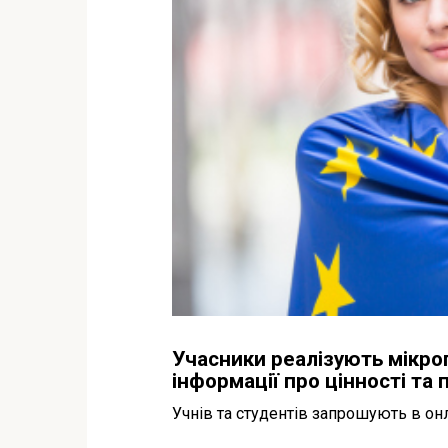
Учасники реалізують мікро
інформації про цінності та 
Учнів та студентів запрошують в о