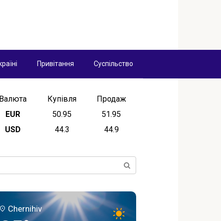
країні
Привітання
Суспільство
Валюта
Купівля
Продаж
EUR
50.95
51.95
USD
44.3
44.9
ск:
Chernihiv