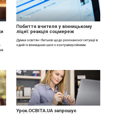
Освіта
Побиття вчителя у вінницькому
ки
ліцеї: реакція соцмереж
Думки освітян і батьків щодо резонансної ситуації в
одній із вінницьких шкіл є контраверсійними
о
ній
Освіта
Урок.ОСВІТА.UA запрошує