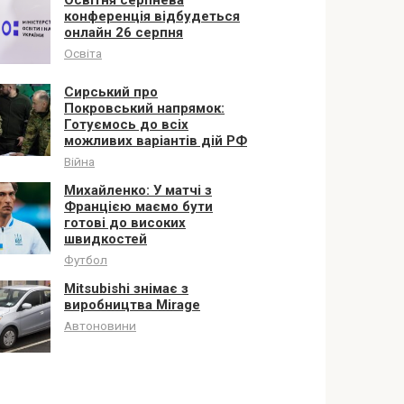
конференція відбудеться
онлайн 26 серпня
Освіта
Сирський про
Покровський напрямок:
Готуємось до всіх
можливих варіантів дій РФ
Війна
Михайленко: У матчі з
Францією маємо бути
готові до високих
швидкостей
Футбол
Mitsubishi знімає з
виробництва Mirage
Автоновини