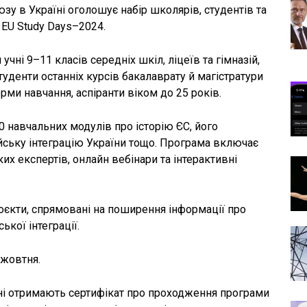
 в Україні оголошує набір школярів, студентів та
і EU Study Days–2024.
чні 9–11 класів середніх шкіл, ліцеїв та гімназій,
туденти останніх курсів бакалаврату й магістратури
рми навчання, аспіранти віком до 25 років.
0 навчальних модулів про історію ЄС, його
опейську інтеграцію України тощо. Програма включає
ких експертів, онлайн вебінари та інтерактивні
оєкти, спрямовані на поширення інформації про
ької інтеграції.
 жовтня.
і отримають сертифікат про проходження програми