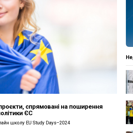
Не
проєкти, спрямовані на поширення
політики ЄС
нлайн школу EU Study Days–2024