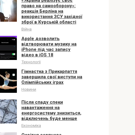
«Україна реалізує своє
право на самооборону»:
реакція Берліна на
використання ЗСУ західної
зброї в Курській області
Війна
Apple дозволить
відтворювати музику на
iPhone під час запису
відео в iOS 18
Технології
Гімнастка з Прикарпаття
завершила свої виступи на
Олімпійських іграх
Новини
Після спаду спеки
навантаження на
енергосистему знизиться,
відключень буде менше
Економіка
Освітня серпнева