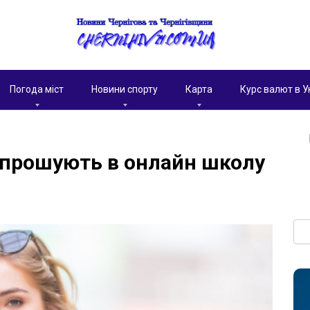
Погода міст
Новини спорту
Карта
Курс валют в У
запрошують в онлайн школу
Пои