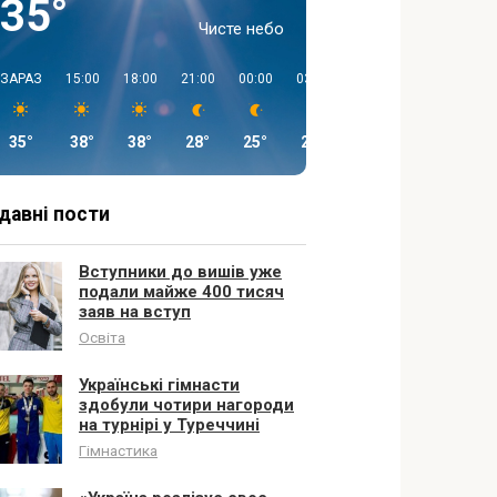
35°
Чисте небо
ЗАРАЗ
15:00
18:00
21:00
00:00
03:00
06:00
09:00
35°
38°
38°
28°
25°
24°
23°
30°
давні пости
Вступники до вишів уже
подали майже 400 тисяч
заяв на вступ
Освіта
Українські гімнасти
здобули чотири нагороди
на турнірі у Туреччині
Гімнастика