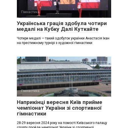
Гімнастика
Українська грація здобула чотири
медалі на Кубку Далі Куткайте
Чотири медалі — такий здобуток українки Анастасія Ікан
на престижному турнірі з художної гімнастики
Гімнастика
Наприкінці вересня Київ прийме
чемпіонат України зі спортивної
гімнастики
28-29 вересня 2024 року на помості Київського палацу
спорту пройде чемпіонат України зі спортивної