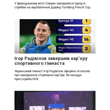
У французькому місті Севран завершився турнір зі
стрибків на акробатичній доріжці Tumbling French Cup.
Гімнастика
Ігор Радівілов завершив кар’єру
спортивного гімнаста
Український гімнаст Ігор Радівілов офіційно оголосив
про завершення спортивної кар'єри. Як нагадує
пресслужба НОК