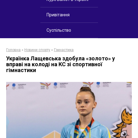
Привітання
Суспільство
Головна
»
Новини спорту
»
Гімнастика
Українка Лащевська здобула «золото» у
вправі на колоді на КС зі спортивної
гімнастики