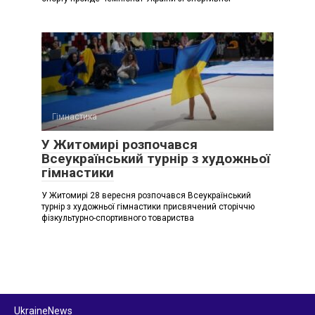
Гімнастика
У Житомирі розпочався
Всеукраїнський турнір з художньої
гімнастики
У Житомирі 28 вересня розпочався Всеукраїнський
турнір з художньої гімнастики присвячений сторіччю
фізкультурно-спортивного товариства
UkraineNews