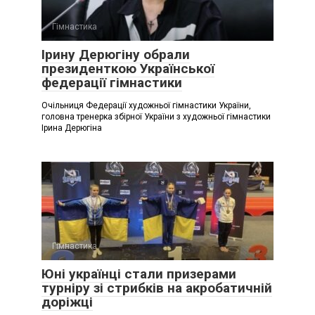
Гімнастика
Ірину Дерюгіну обрали
президенткою Української
федерації гімнастики
Очільниця Федерації художньої гімнастики України,
головна тренерка збірної України з художньої гімнастики
Ірина Дерюгіна
Гімнастика
Юні українці стали призерами
турніру зі стрибків на акробатичній
доріжці