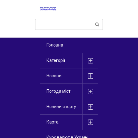
Перейти
к
контенту
Поиск:
Головна
Категорії
Новини
Погода міст
Новини спорту
Карта
Курс валют в Україні