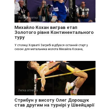
Легка атлетка
Михайло Кохан виграв етап
Золотого рівня Континентального
туру
У столиці Хорватії Загребі відбувся останній старт у
сезоні для метальника молота Михайла Кохана,
Легка атлетка
Стрибун у висоту Олег Дорощук
став другим на турнірі у Швейцарії