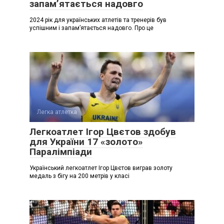
запамʼятається надовго
2024 рік для українських атлетів та тренерів був
успішним і запамʼятається надовго. Про це
Легка атлетка
Легкоатлет Ігор Цвєтов здобув
для України 17 «золото»
Паралімпіади
Український легкоатлет Ігор Цвєтов виграв золоту
медаль з бігу на 200 метрів у класі