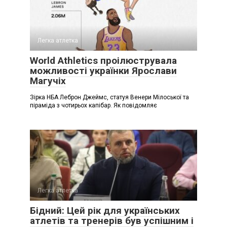
Легка атлетка
World Athletics проілюструвала
можливості українки Ярослави
Магучіх
Зірка НБА Леброн Джеймс, статуя Венери Мілоської та
піраміда з чотирьох капібар. Як повідомляє
Легка атлетка
Бідний: Цей рік для українських
атлетів та тренерів був успішним і