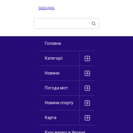
Перейти
к
контенту
Поиск:
Головна
Категорії
Новини
Погода міст
Новини спорту
Карта
Курс валют в Україні