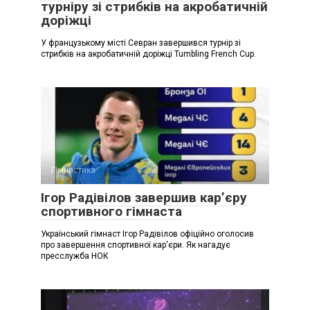
турніру зі стрибків на акробатичній
доріжці
У французькому місті Севран завершився турнір зі
стрибків на акробатичній доріжці Tumbling French Cup.
Гімнастика
Ігор Радівілов завершив кар’єру
спортивного гімнаста
Український гімнаст Ігор Радівілов офіційно оголосив
про завершення спортивної кар'єри. Як нагадує
пресслужба НОК