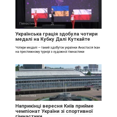
Гімнастика
Українська грація здобула чотири
медалі на Кубку Далі Куткайте
Чотири медалі — такий здобуток українки Анастасія Ікан
на престижному турнірі з художної гімнастики
Гімнастика
Наприкінці вересня Київ прийме
чемпіонат України зі спортивної
гімнастики