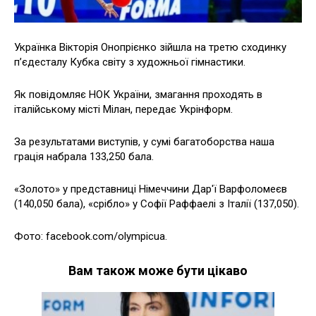
Українка Вікторія Онопрієнко зійшла на третю сходинку
п’єдесталу Кубка світу з художньої гімнастики.
Як повідомляє НОК України, змагання проходять в
італійському місті Мілан, передає Укрінформ.
За результатами виступів, у сумі багатоборства наша
грація набрала 133,250 бала.
«Золото» у представниці Німеччини Дар'ї Варфоломеєв
(140,050 бала), «срібло» у Софії Раффаелі з Італії (137,050).
Фото: facebook.com/olympicua.
Вам також може бути цікаво