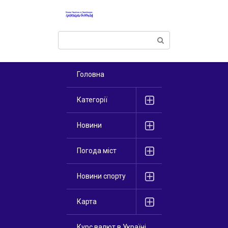
Перейти
к
контенту
Поиск:
Головна
Категорії
Новини
Погода міст
Новини спорту
Карта
Курс валют в Україні