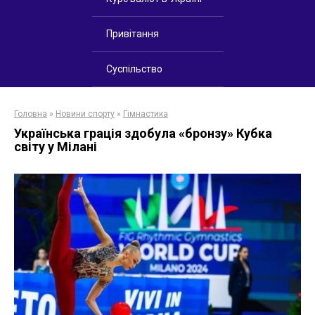
Привітання
Суспільство
Головна
»
Новини спорту
»
Гімнастика
Українська грація здобула «бронзу» Кубка
світу у Мілані