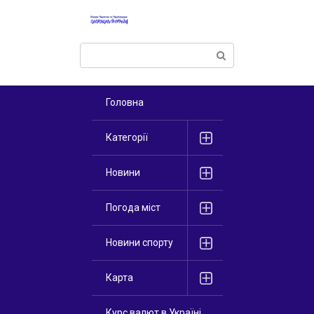
Перейти
к
контенту
Поиск:
Головна
Категорії
Новини
Погода міст
Новини спорту
Карта
Курс валют в Україні