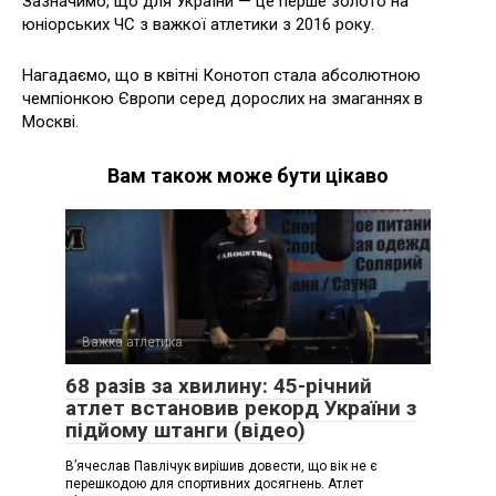
Зазначимо, що для України — це перше золото на
юніорських ЧС з важкої атлетики з 2016 року.
Нагадаємо, що в квітні Конотоп стала абсолютною
чемпіонкою Європи серед дорослих на змаганнях в
Москві.
Вам також може бути цікаво
Важка атлетика
68 разів за хвилину: 45-річний
атлет встановив рекорд України з
підйому штанги (відео)
В’ячеслав Павлічук вирішив довести, що вік не є
перешкодою для спортивних досягнень. Атлет