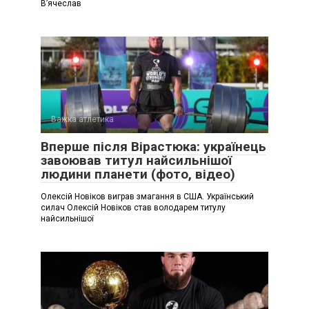
В’ячеслав
Важка атлетика
Вперше після Вірастюка: українець
завоював титул найсильнішої
людини планети (фото, відео)
Олексій Новіков виграв змагання в США. Український
силач Олексій Новіков став володарем титулу
найсильнішої