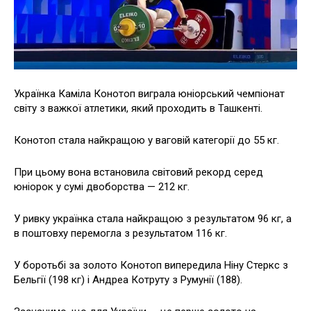
Українка Каміла Конотоп виграла юніорський чемпіонат
світу з важкої атлетики, який проходить в Ташкенті.
Конотоп стала найкращою у ваговій категорії до 55 кг.
При цьому вона встановила світовий рекорд серед
юніорок у сумі двоборства — 212 кг.
У ривку українка стала найкращою з результатом 96 кг, а
в поштовху перемогла з результатом 116 кг.
У боротьбі за золото Конотоп випередила Ніну Стеркс з
Бельгії (198 кг) і Андреа Котруту з Румунії (188).