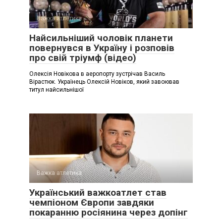
Важка атлетика
Найсильніший чоловік планети
повернувся в Україну і розповів
про свій тріумф (відео)
Олексія Новікова в аеропорту зустрічав Василь
Вірастюк. Українець Олексій Новіков, який завоював
титул найсильнішої
Важка атлетика
Український важкоатлет став
чемпіоном Європи завдяки
покаранню росіянина через допінг