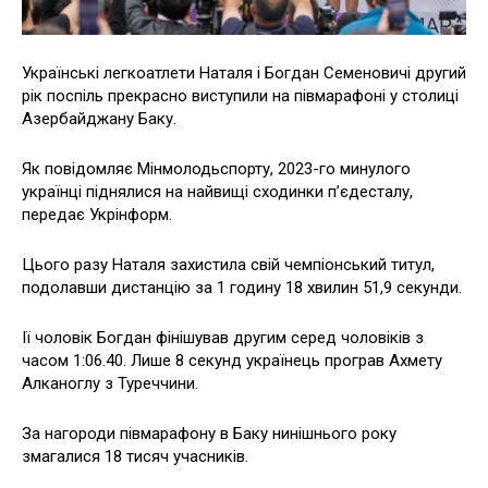
Українські легкоатлети Наталя і Богдан Семеновичі другий
рік поспіль прекрасно виступили на півмарафоні у столиці
Азербайджану Баку.
Як повідомляє Мінмолодьспорту, 2023-го минулого
українці піднялися на найвищі сходинки п’єдесталу,
передає Укрінформ.
Цього разу Наталя захистила свій чемпіонський титул,
подолавши дистанцію за 1 годину 18 хвилин 51,9 секунди.
Ії чоловік Богдан фінішував другим серед чоловіків з
часом 1:06.40. Лише 8 секунд українець програв Ахмету
Алканоглу з Туреччини.
За нагороди півмарафону в Баку нинішнього року
змагалися 18 тисяч учасників.