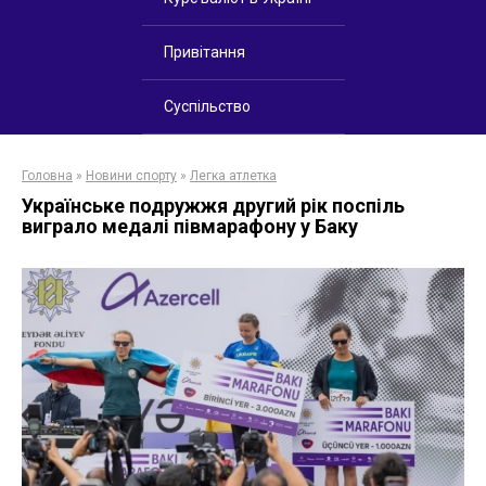
Привітання
Суспільство
Головна
»
Новини спорту
»
Легка атлетка
Українське подружжя другий рік поспіль
виграло медалі півмарафону у Баку