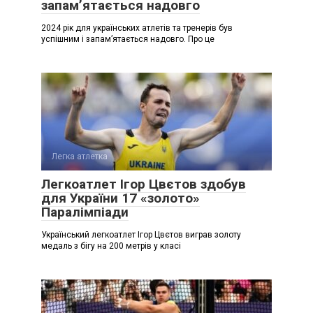
запамʼятається надовго
2024 рік для українських атлетів та тренерів був
успішним і запамʼятається надовго. Про це
Легка атлетка
Легкоатлет Ігор Цвєтов здобув
для України 17 «золото»
Паралімпіади
Український легкоатлет Ігор Цвєтов виграв золоту
медаль з бігу на 200 метрів у класі