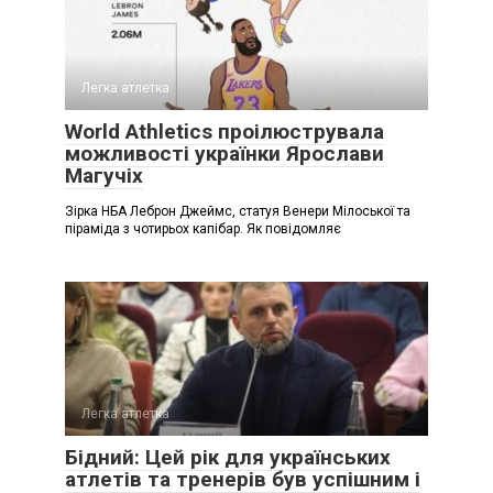
Легка атлетка
World Athletics проілюструвала
можливості українки Ярослави
Магучіх
Зірка НБА Леброн Джеймс, статуя Венери Мілоської та
піраміда з чотирьох капібар. Як повідомляє
Легка атлетка
Бідний: Цей рік для українських
атлетів та тренерів був успішним і