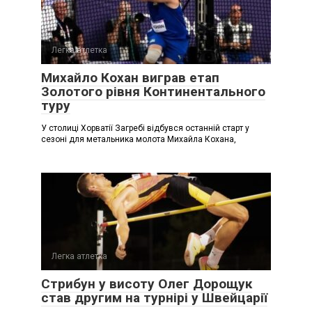
Легка атлетка
Михайло Кохан виграв етап
Золотого рівня Континентального
туру
У столиці Хорватії Загребі відбувся останній старт у
сезоні для метальника молота Михайла Кохана,
Легка атлетка
Стрибун у висоту Олег Дорощук
став другим на турнірі у Швейцарії