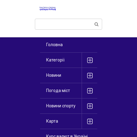
Перейти
к
контенту
Поиск:
Головна
Категорії
Новини
Погода міст
Новини спорту
Карта
Курс валют в Україні