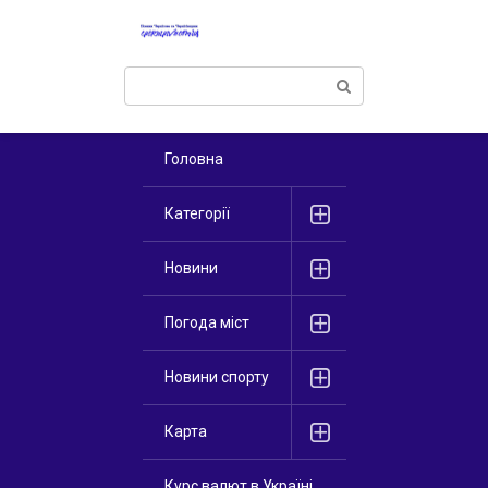
Перейти
к
контенту
Поиск:
Головна
Категорії
Новини
Погода міст
Новини спорту
Карта
Курс валют в Україні