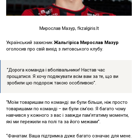
Мирослав Мазур, fkzalgiris.lt
Український захисник
Жальгіріса Мирослав Мазур
оголосив про свій вихід з литовського клубу.
“Дорога команда і вболівальники! Настав час
прощатися. Я хочу подякувати всім вам за те, що ви
зробили цю подорож такою особливою”.
“Моїм товаришам по команді: ви були більше, ніж просто
товаришами по команді – ви були сім’єю. Я багато чому
навчився у кожного з вас і завжди пам’ятатиму моменти,
які ми пережили на полі та за його межами”.
“Фанатам: Ваша підтримка дуже багато означає для мене.