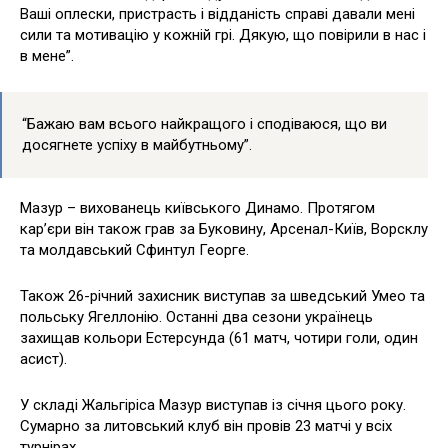
Ваші оплески, пристрасть і відданість справі давали мені
сили та мотивацію у кожній грі. Дякую, що повірили в нас і
в мене”.
“Бажаю вам всього найкращого і сподіваюся, що ви
досягнете успіху в майбутньому”.
Мазур – вихованець київського Динамо. Протягом
кар’єри він також грав за Буковину, Арсенал-Київ, Ворсклу
та молдавський Сфинтул Георге.
Також 26-річний захисник виступав за шведський Умео та
польську Ягеллонію. Останні два сезони українець
захищав кольори Естерсунда (61 матч, чотири голи, один
асист).
У складі Жальгіріса Мазур виступав із січня цього року.
Сумарно за литовський клуб він провів 23 матчі у всіх
турнірах.