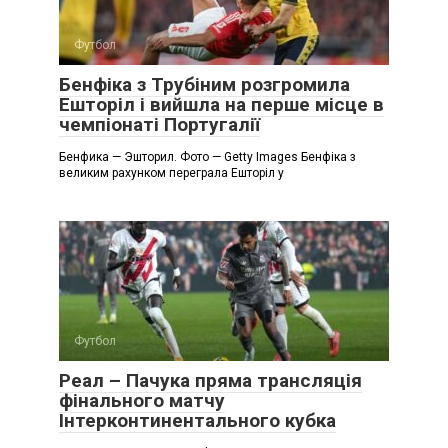
Футбол
Бенфіка з Трубіним розгромила
Ешторіл і вийшла на перше місце в
чемпіонаті Португалії
Бенфика — Эшторил. Фото — Getty Images Бенфіка з
великим рахунком переграла Ешторіл у
Футбол
Реал – Пачука пряма трансляція
фінального матчу
Інтерконтинентального кубка