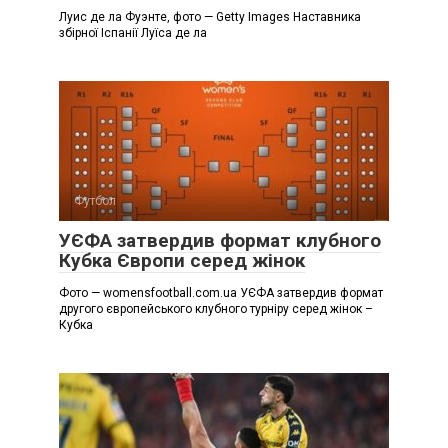
Луис де ла Фуэнте, фото — Getty Images Наставника
збірної Іспанії Луїса де ла
Футбол
УЄФА затвердив формат клубного
Кубка Європи серед жінок
Фото — womensfootball.com.ua УЄФА затвердив формат
другого європейського клубного турніру серед жінок –
Кубка