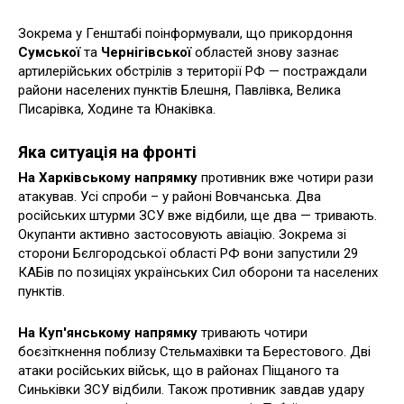
Зокрема у Генштабі поінформували, що прикордоння
Сумської
та
Чернігівської
областей знову зазнає
артилерійських обстрілів з території РФ — постраждали
райони населених пунктів Блешня, Павлівка, Велика
Писарівка, Ходине та Юнаківка.
Яка ситуація на фронті
На Харківському напрямку
противник вже чотири рази
атакував. Усі спроби – у районі Вовчанська. Два
російських штурми ЗСУ вже відбили, ще два — тривають.
Окупанти активно застосовують авіацію. Зокрема зі
сторони Бєлгородської області РФ вони запустили 29
КАБів по позиціях українських Сил оборони та населених
пунктів.
На Куп'янському напрямку
тривають чотири
боєзіткнення поблизу Стельмахівки та Берестового. Дві
атаки російських військ, що в районах Піщаного та
Синьківки ЗСУ відбили. Також противник завдав удару