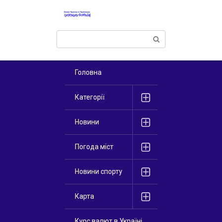
Перейти
к
контенту
Поиск:
Головна
Категорії
Новини
Погода міст
Новини спорту
Карта
Курс валют в Україні