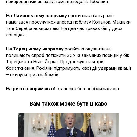
некерованими авіаракетами неподалік Табаївки.
На Лиманському напрямку
противник п'ять разів
намагався просунутися вперед поблизу Копанок, Макіївки
та в Серебрянському лісі. На цей час триває бій у двох
локаціях.
На Торецькому напрямку
російські окупанти не
полишають спроб потіснити ЗСУ із займаних позицій у бік
Торецька та Нью-Йорка. Продовжуються три
боєзіткнення. Росіяни підтримують свої дії ударами авіації
– скинули три авіабомби.
На
решті напрямків
обстановка без особливих змін.
Вам також може бути цікаво