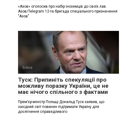
«Азов» оголосив про набір іноземців до своїх лав.
Азов/Telegram 12-та бригада спеціального призначення
"Азов"
Війна
Туск: Припиніть спекуляції про
можливу поразку України, це не
має нічого спільного з фактами
Премʼєр-міністр Польщі Дональд Туск заявив, що
західний світ повинен підтримати Україну для
досягнення справедливого