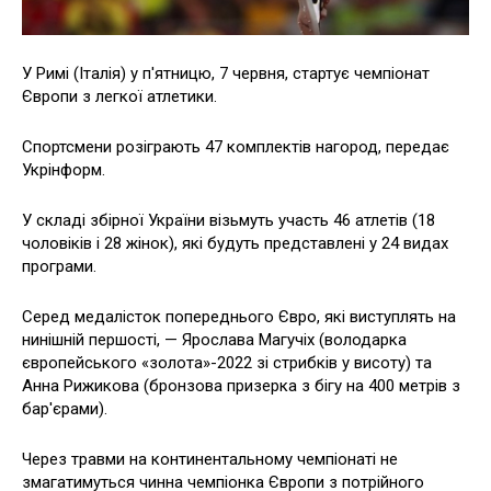
У Римі (Італія) у п'ятницю, 7 червня, стартує чемпіонат
Європи з легкої атлетики.
Спортсмени розіграють 47 комплектів нагород, передає
Укрінформ.
У складі збірної України візьмуть участь 46 атлетів (18
чоловіків і 28 жінок), які будуть представлені у 24 видах
програми.
Серед медалісток попереднього Євро, які виступлять на
нинішній першості, — Ярослава Магучіх (володарка
європейського «золота»-2022 зі стрибків у висоту) та
Анна Рижикова (бронзова призерка з бігу на 400 метрів з
бар'єрами).
Через травми на континентальному чемпіонаті не
змагатимуться чинна чемпіонка Європи з потрійного