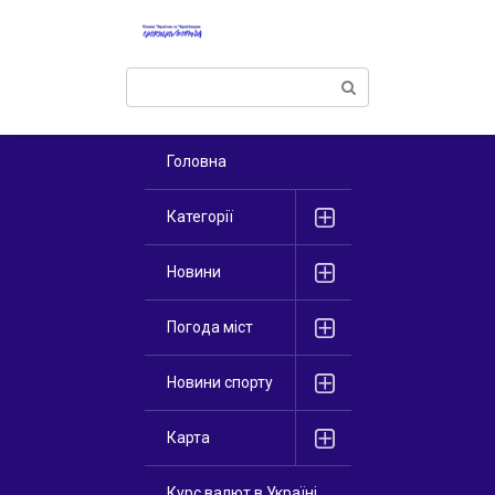
Перейти
к
контенту
Поиск:
Головна
Категорії
Новини
Погода міст
Новини спорту
Карта
Курс валют в Україні