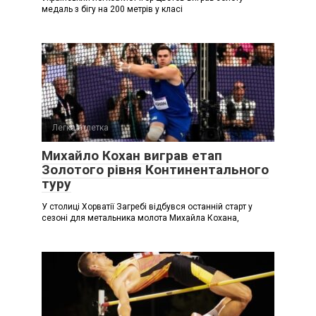
медаль з бігу на 200 метрів у класі
Легка атлетка
Михайло Кохан виграв етап
Золотого рівня Континентального
туру
У столиці Хорватії Загребі відбувся останній старт у
сезоні для метальника молота Михайла Кохана,