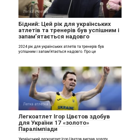
Легка атлетка
Бідний: Цей рік для українських
атлетів та тренерів був успішним і
запамʼятається надовго
2024 рік для українських атлетів та тренерів був
успішним і запамʼятається надовго. Про це
Легка атлетка
Легкоатлет Ігор Цвєтов здобув
для України 17 «золото»
Паралімпіади
Український легкоатлет Ігор Цвєтов виграв золоту