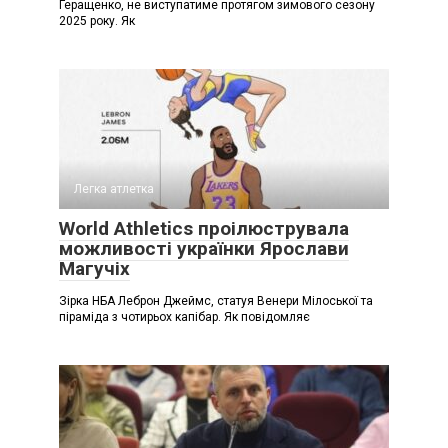
Геращенко, не виступатиме протягом зимового сезону
2025 року. Як
Легка атлетка
World Athletics проілюструвала
можливості українки Ярослави
Магучіх
Зірка НБА Леброн Джеймс, статуя Венери Мілоської та
піраміда з чотирьох капібар. Як повідомляє