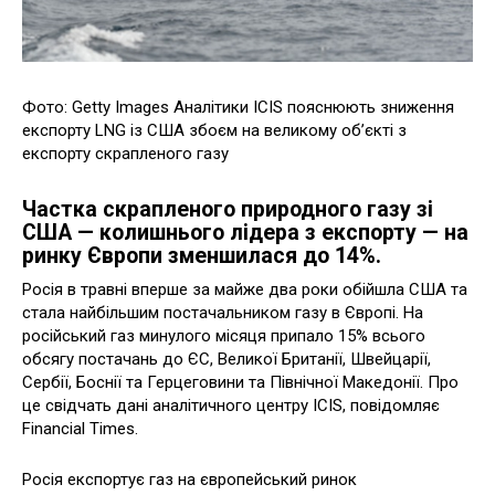
Фото: Getty Images Аналітики ICIS пояснюють зниження
експорту LNG із США збоєм на великому об’єкті з
експорту скрапленого газу
Частка скрапленого природного газу зі
США — колишнього лідера з експорту — на
ринку Європи зменшилася до 14%.
Росія в травні вперше за майже два роки обійшла США та
стала найбільшим постачальником газу в Європі. На
російський газ минулого місяця припало 15% всього
обсягу постачань до ЄС, Великої Британії, Швейцарії,
Сербії, Боснії та Герцеговини та Північної Македонії. Про
це свідчать дані аналітичного центру ICIS, повідомляє
Financial Times.
Росія експортує газ на європейський ринок