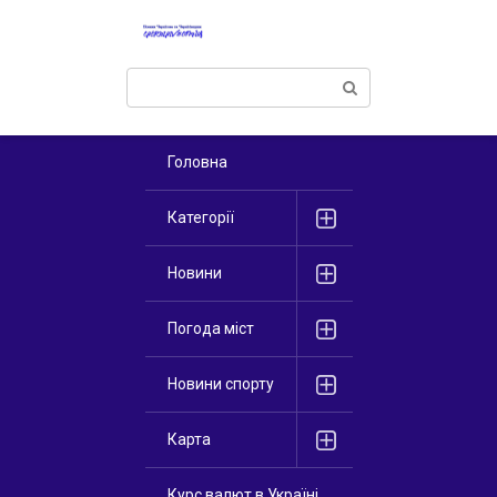
Перейти
к
контенту
Поиск:
Головна
Категорії
Новини
Погода міст
Новини спорту
Карта
Курс валют в Україні