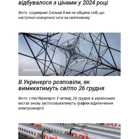
відбувалося з цінами у 2024 році
Фото: соцмережі Скільки б ми не обіцяли собі, що
наступної новорічної ночі на святковому
Економіка
В Укренерго розповіли, як
вимикатимуть світло 26 грудня
Фото: t.me/Укренерго У четвер, 26 грудня, в українських
містах знову застосовуватимуть графіки відключення
електроенергії.