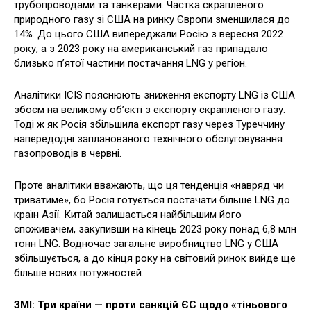
трубопроводами та танкерами. Частка скрапленого
природного газу зі США на ринку Європи зменшилася до
14%. До цього США випереджали Росію з вересня 2022
року, а з 2023 року на американський газ припадало
близько п’ятої частини постачання LNG у регіон.
Аналітики ICIS пояснюють зниження експорту LNG із США
збоєм на великому об’єкті з експорту скрапленого газу.
Тоді ж як Росія збільшила експорт газу через Туреччину
напередодні запланованого технічного обслуговування
газопроводів в червні.
Проте аналітики вважають, що ця тенденція «навряд чи
триватиме», бо Росія готується постачати більше LNG до
країн Азії. Китай залишається найбільшим його
споживачем, закупивши на кінець 2023 року понад 6,8 млн
тонн LNG. Водночас загальне виробництво LNG у США
збільшується, а до кінця року на світовий ринок вийде ще
більше нових потужностей.
ЗМІ: Три країни — проти санкцій ЄС щодо «тіньового