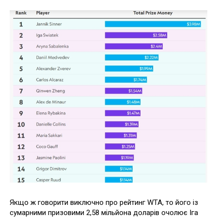
Якщо ж говорити виключно про рейтинг WTA, то його із
сумарними призовими 2,58 мільйона доларів очолює Іга