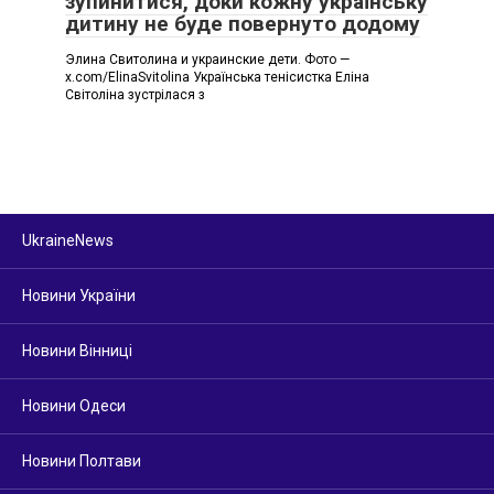
зупинитися, доки кожну українську
дитину не буде повернуто додому
Элина Свитолина и украинские дети. Фото —
x.com/ElinaSvitolina Українська тенісистка Еліна
Світоліна зустрілася з
UkraineNews
Новини України
Новини Вінниці
Новини Одеси
Новини Полтави