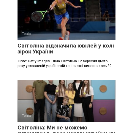
Теніс
Світоліна відзначила ювілей у колі
зірок України
Фото: Getty Images Еліна Світоліна 12 вересня цього
року уславленій українській тенісистці виповнилось 30
Теніс
Світоліна: Ми не можемо