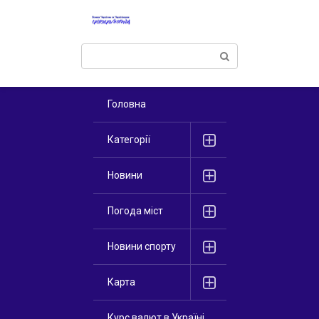
Перейти
к
контенту
Поиск:
Головна
Категорії
Новини
Погода міст
Новини спорту
Карта
Курс валют в Україні