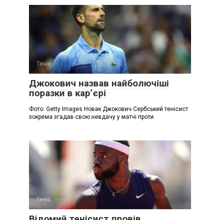
Теніс
Джокович назвав найболючіші
поразки в кар’єрі
Фото: Getty Images Новак Джокович Сербський тенісист
зокрема згадав свою невдачу у матчі проти
Теніс
Відомий тенісист провів