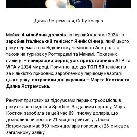
Даяна Ястремская, Getty Images
Майже
4 мільйони доларів
за перший квартал 2024-го
заробив італійський тенісист Яннік Сіннер
, який цього
року перемагав на Відкритому чемпіонаті Австралії, а
також на турнірах у Роттердамі та Майамі. Показник
італійця –
найкращий серед усіх представників ATP та
WTA
у 2024-му році. Примітно, що
до ТОП-50
тенісистів
за кількістю призових, зароблених у першому кварталі
цього року,
потрапили дві українки – Марта Костюк та
Даяна Ястремська.
Рейтинг призових за підсумками перших трьох місяців
року склало видання Sportico. За даними порталу, Марта
Костюк заробила за цей час 891 тисячу доларів, що
дозволило їй посісти 21 місце в рейтингу. Даяна
Ястремська має 850 тисяч доларів призових і 26-е місце в
загальному заліку.