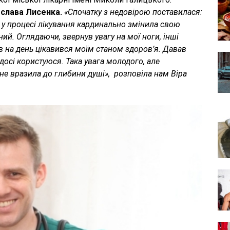
рослава Лисенка.
«Спочатку з недовірою поставилася:
 у процесі лікування кардинально змінила свою
ий. Оглядаючи, звернув увагу на мої ноги, інші
ів на день цікавився моїм станом здоров’я. Давав
досі користуюся. Така увага молодого, але
е вразила до глибини душі», ­ розповіла нам Віра