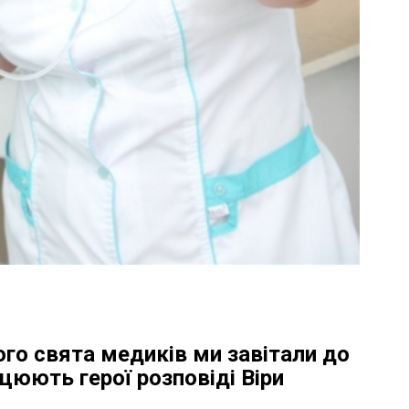
го свята медиків ми завітали до
цюють герої розповіді Віри