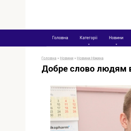
Перейти
к
контенту
Головна
Категорії
Новини
Головна
»
Новини
»
Новини Ніжина
Добре слово людям в