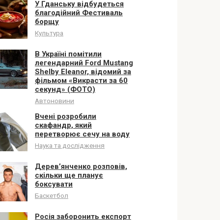
У Гданську відбудеться
благодійний Фестиваль
борщу
Культура
В Україні помітили
легендарний Ford Mustang
Shelby Eleanor, відомий за
фільмом «Викрасти за 60
секунд» (ФОТО)
Автоновини
Вчені розробили
скафандр, який
перетворює сечу на воду
Наука та дослідження
Дерев’янченко розповів,
скільки ще планує
боксувати
Баскетбол
Росія заборонить експорт