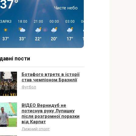
37°
Чисте небо
ЗАРАЗ
18:00
21:00
00:00
03:00
06:00
09:00
12:00
37°
33°
22°
20°
17°
15°
20°
25°
давні пости
Ботафого втретє в історії
став чемпіоном Бразилії
Футбол
ВІДЕО Вернидуб не
потиснув руку Лупашку
після розгромної поразки
від Карпат
Лижний спорт