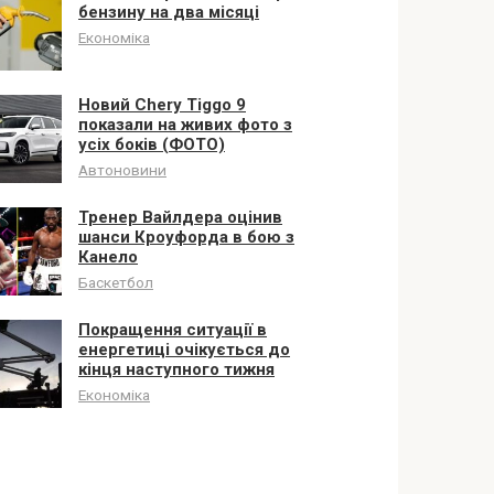
бензину на два місяці
Економіка
Новий Chery Tiggo 9
показали на живих фото з
усіх боків (ФОТО)
Автоновини
Тренер Вайлдера оцінив
шанси Кроуфорда в бою з
Канело
Баскетбол
Покращення ситуації в
енергетиці очікується до
кінця наступного тижня
Економіка