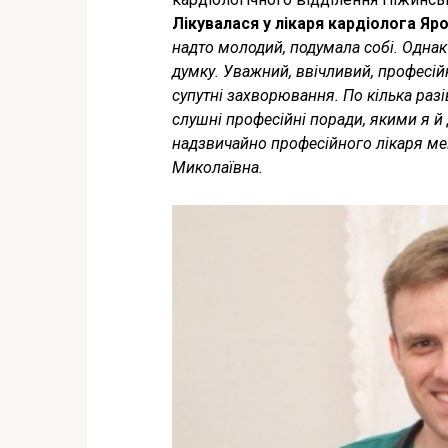
Лікувалася у лікаря ­кардіолога Я
надто молодий, подумала собі. Однак
думку. Уважний, ввічливий, професійн
супутні захворювання. По кілька раз
слушні професійні поради, якими я й 
надзвичайно професійного лікаря мен
Миколаївна.