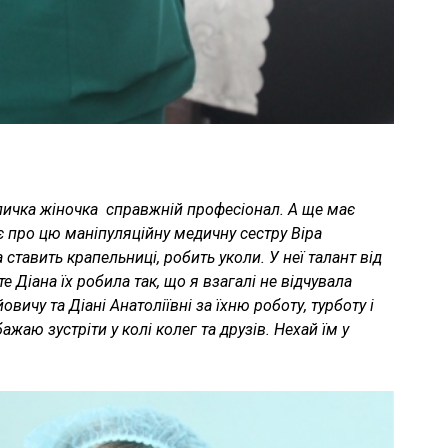
ичка жіночка ­ справжній професіонал. А ще має
ає про цю маніпуляційну медичну сестру Віра
 ставить крапельниці, робить уколи. У неї талант від
е Діана їх робила так, що я взагалі не відчувала
вичу та Діані Анатоліївні за їхню роботу, турботу і
жаю зустріти у колі колег та друзів. Нехай їм у