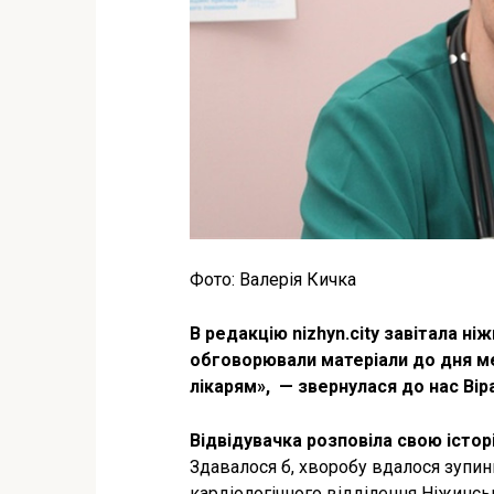
Фото: Валерія Кичка
В редакцію nizhyn.city завітала ні
обговорювали матеріали до дня м
лікарям», ­ — звернулася до нас Ві
Відвідувачка розповіла свою істор
Здавалося б, хворобу вдалося зупин
кардіологічного відділення Ніжинськ