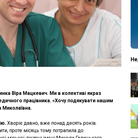
Не
жинка Віра Мацкевич. Ми в колективі якраз
едичного працівника. «Хочу подякувати нашим
ра Миколаївна.
ію.
Хворіє давно, вже понад десять років.
ити, проте місяць тому потрапила до
ої міської лікарні імені Миколи Галицького.