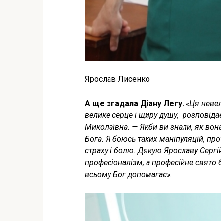
Ярослав Лисенко
А ще згадала Діану Легу.
«Ця невел
велике серце і щиру душу, ­ розповід
Миколаївна. — Якби ви знали, як вона
Бога. Я боюсь таких маніпуляцій, прот
страху і болю. Дякую Ярославу Сергійо
професіоналізм, а професійне свято ба
всьому Бог допомагає».