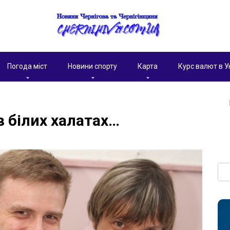
Погода міст
Новини спорту
Карта
Курс валют в У
 білих халатах…
Пои