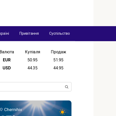
країні
Привітання
Суспільство
Валюта
Купівля
Продаж
EUR
50.95
51.95
USD
44.35
44.95
ск:
Chernihiv