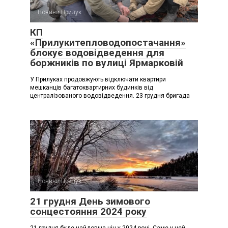
Новини Прилук
КП
«Прилукитепловодопостачання»
блокує водовідведення для
боржників по вулиці Ярмарковій
У Прилуках продовжують відключати квартири
мешканців багатоквартирних будинків від
централізованого водовідведення. 23 грудня бригада
Новини Прилук
21 грудня День зимового
сонцестояння 2024 року