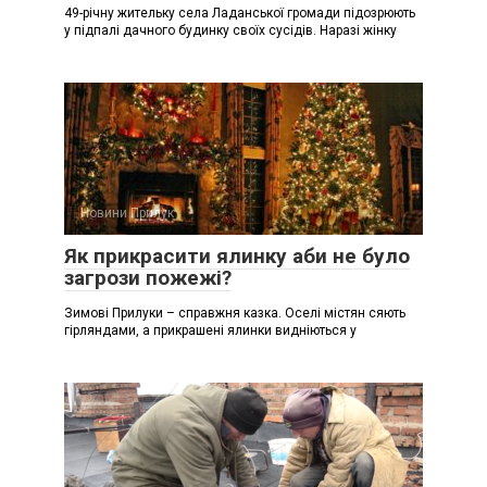
49-річну жительку села Ладанської громади підозрюють
у підпалі дачного будинку своїх сусідів. Наразі жінку
Новини Прилук
Як прикрасити ялинку аби не було
загрози пожежі?
Зимові Прилуки – справжня казка. Оселі містян сяють
гірляндами, а прикрашені ялинки видніються у