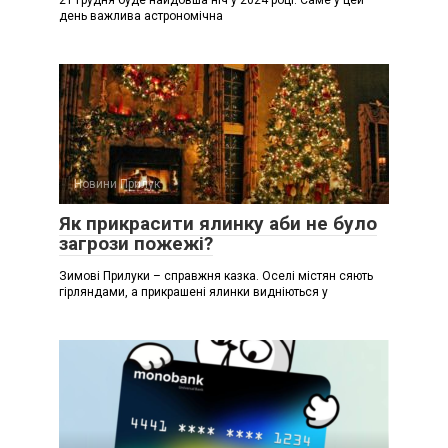
21 грудня буде найдовша ніч у 2024 році. Саме у цей
день важлива астрономічна
Новини Прилук
Як прикрасити ялинку аби не було
загрози пожежі?
Зимові Прилуки – справжня казка. Оселі містян сяють
гірляндами, а прикрашені ялинки видніються у