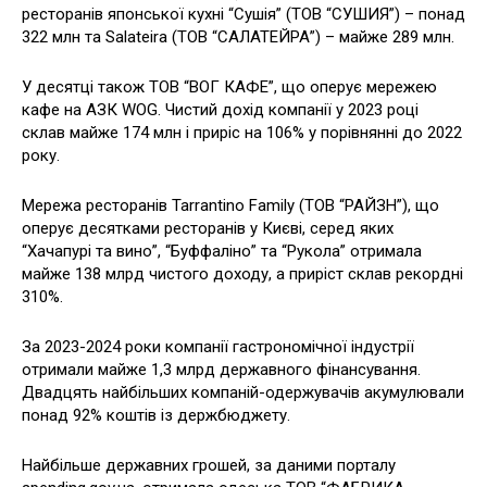
ресторанів японської кухні “Сушія” (ТОВ “СУШИЯ”) – понад
322 млн та Salateira (ТОВ “САЛАТЕЙРА”) – майже 289 млн.
У десятці також ТОВ “ВОГ КАФЕ”, що оперує мережею
кафе на АЗК WOG. Чистий дохід компанії у 2023 році
склав майже 174 млн і приріс на 106% у порівнянні до 2022
року.
Мережа ресторанів Tarrantino Family (ТОВ “РАЙЗН”), що
оперує десятками ресторанів у Києві, серед яких
“Хачапурі та вино”, “Буффаліно” та “Рукола” отримала
майже 138 млрд чистого доходу, а приріст склав рекордні
310%.
За 2023-2024 роки компанії гастрономічної індустрії
отримали майже 1,3 млрд державного фінансування.
Двадцять найбільших компаній-одержувачів акумулювали
понад 92% коштів із держбюджету.
Найбільше державних грошей, за даними порталу