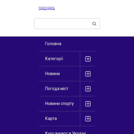
Перейти
к
контенту
Поиск:
Головна
Категорії
Новини
Погода міст
Новини спорту
Карта
Курс валют в Україні