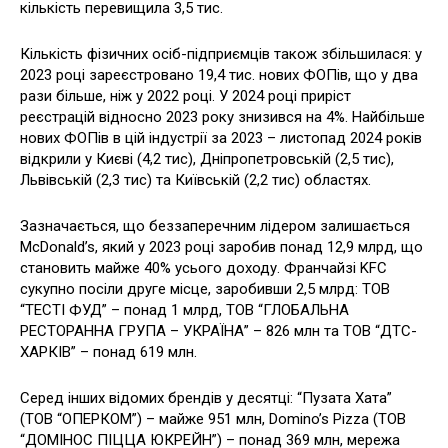
кількість перевищила 3,5 тис.
Кількість фізичних осіб-підприємців також збільшилася: у
2023 році зареєстровано 19,4 тис. нових ФОПів, що у два
рази більше, ніж у 2022 році. У 2024 році приріст
реєстрацій відносно 2023 року знизився на 4%. Найбільше
нових ФОПів в цій індустрії за 2023 – листопад 2024 років
відкрили у Києві (4,2 тис), Дніпропетровській (2,5 тис),
Львівській (2,3 тис) та Київській (2,2 тис) областях.
Зазначається, що беззаперечним лідером залишається
McDonald’s, який у 2023 році заробив понад 12,9 млрд, що
становить майже 40% усього доходу. Франчайзі KFC
сукупно посіли друге місце, заробивши 2,5 млрд: ТОВ
“ТЕСТІ ФУД” – понад 1 млрд, ТОВ “ГЛОБАЛЬНА
РЕСТОРАННА ГРУПА – УКРАЇНА” – 826 млн та ТОВ “ДТС-
ХАРКІВ” – понад 619 млн.
Серед інших відомих брендів у десятці: “Пузата Хата”
(ТОВ “ОПЕРКОМ”) – майже 951 млн, Domino’s Pizza (ТОВ
“ДОМІНОС ПІЦЦА ЮКРЕЙН”) – понад 369 млн, мережа