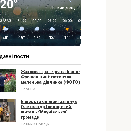
20°
Легкий дощ
ЗАРАЗ
21:00
00:00
03:00
06:00
09:00
12:00
15:00
20°
19°
17°
12°
11°
18°
23°
26°
давні пости
Жахлива трагедія на Івано-
Франківщині: потонула
маленька дівчинка (ФОТО)
Новини
В жорстокій війні загинув
Олександр Ільницький,
житель Яблунівської
громади
Новини Прилук