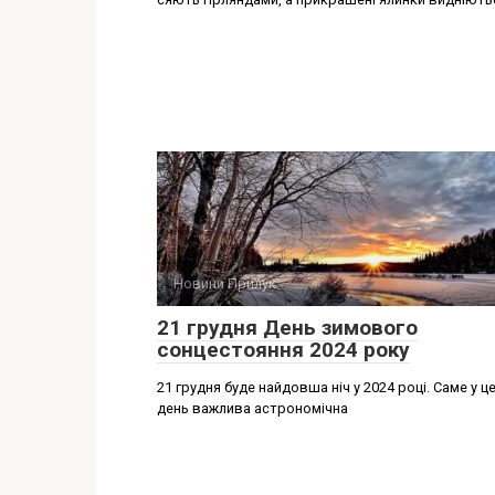
Новини Прилук
21 грудня День зимового
сонцестояння 2024 року
21 грудня буде найдовша ніч у 2024 році. Саме у ц
день важлива астрономічна