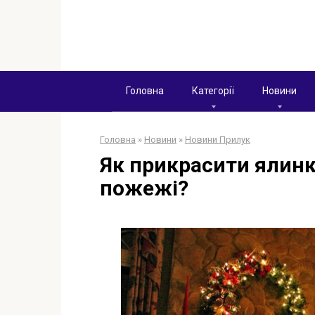
Перейти
к
контенту
Головна
Категорії
Новини
Головна
»
Новини
»
Новини Прилук
Як прикрасити ялинк
пожежі?