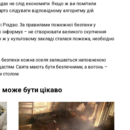
адах не слід економити. Якщо ж ви помітили
арто слідувати відповідному алгоритму дій.
і Різдво. За правилами пожежної безпеки у
ж інформує – не створювати великого скупчення
о ж у культовому закладі сталася пожежа, необхідно
 безпеки кожна оселя залишається наповненою
астям. Свята мають бути безпечними, а вогонь –
м столом.
 може бути цікаво