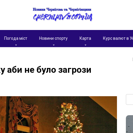
Погода міст
Новини спорту
Карта
Курс валют в У
у аби не було загрози
Пои