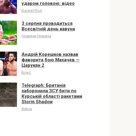
ударом головою: відео
Баскетбол
3 серпня проводиться
Всесвітній день кавуна
Новини Ніжина
Андрій Корешков назвав
фаворита бою Махачев —
Царукян 2
Бокс
Telegraph: Британія
заборонила ЗСУ бити по
Курській області ракетами
Storm Shadow
Війна