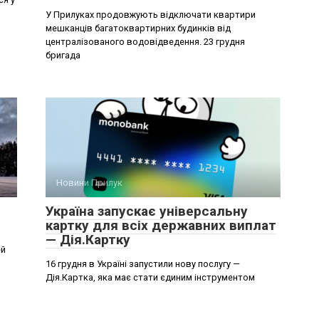
У Прилуках продовжують відключати квартири
мешканців багатоквартирних будинків від
централізованого водовідведення. 23 грудня
бригада
Новини Прилук
Україна запускає універсальну
картку для всіх державних виплат
— Дія.Картку
ей
16 грудня в Україні запустили нову послугу —
Дія.Картка, яка має стати єдиним інструментом