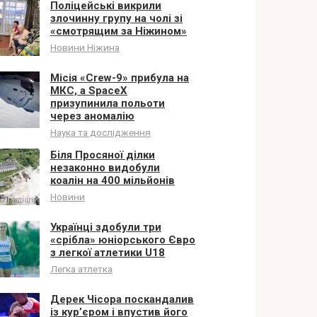
Поліцейські викрили
злочинну групу на чолі зі
«смотрящим за Ніжином»
Новини Ніжина
Місія «Crew-9» прибула на
МКС, а SpaceX
призупинила польоти
через аномалію
Наука та дослідження
Біля Просяної ділки
незаконно видобули
коалін на 400 мільйонів
Новини
Українці здобули три
«срібла» юніорського Євро
з легкої атлетики U18
Легка атлетка
Дерек Чісора поскандалив
із кур’єром і впустив його