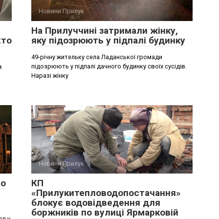
Новини Прилук
На Прилуччині затримали жінку,
хто
яку підозрюють у підпалі будинку
49-річну жительку села Ладанської громади
підозрюють у підпалі дачного будинку своїх сусідів.
в
Наразі жінку
Новини Прилук
ло
КП
«Прилукитепловодопостачання»
блокує водовідведення для
боржників по вулиці Ярмарковій
ся у