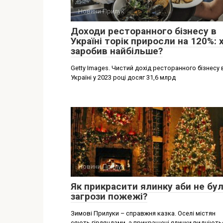
Новини Прилук
Доходи ресторанного бізнесу в
Україні торік приросли на 120%: 
заробив найбільше?
Getty Images. Чистий дохід ресторанного бізнесу 
Україні у 2023 році досяг 31,6 млрд
Новини Прилук
Як прикрасити ялинку аби не бу
загрози пожежі?
Зимові Прилуки – справжня казка. Оселі містян
сяють гірляндами, а прикрашені ялинки видніють