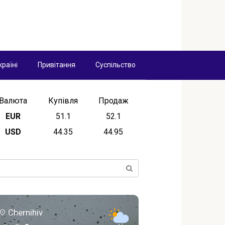
країні
Привітання
Суспільство
Валюта
Купівля
Продаж
EUR
51.1
52.1
USD
44.35
44.95
ск:
Chernihiv