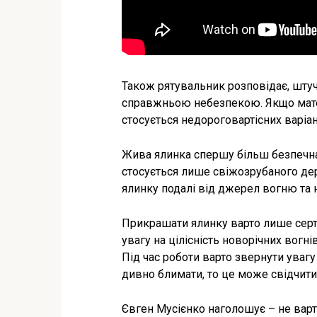
Також рятувальник розповідає, штуч
справжньою небезпекою. Якщо матер
стосується недороговартісних варіант
Жива ялинка спершу більш безпечна
стосується лише свіжозрубаного де
ялинку подалі від джерел вогню та 
Прикрашати ялинку варто лише серт
увагу на цілісність новорічних вог
Під час роботи варто звернути увагу
дивно блимати, то це може свідчити
Євген Мусієнко наголошує – не варт