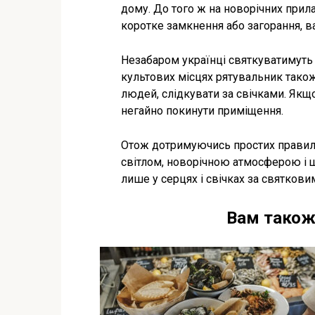
дому. До того ж на новорічних прил
коротке замкнення або загорання, в
Незабаром українці святкуватимуть 
культових місцях рятувальник тако
людей, слідкувати за свічками. Якщ
негайно покинути приміщення.
Отож дотримуючись простих правил
світлом, новорічною атмосферою і щ
лише у серцях і свічках за святкови
Вам також