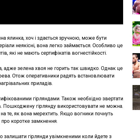
на ялинка, хоч і здається зручною, може бути
іали неякісні, вона легко займається. Особливо це
ів, які не мають сертифікатів вогнестійкості.
, адже зелена хвоя не горить так швидко. Однак це
рева. Отож оперативники радять встановлювати
нагрівальних приладів.
ифікованими гірляндами. Також необхідно звертати
нів. Пошкоджену гірлянду використовувати не можна.
 на те, як вона мерехтить. Якщо вогники почнуть
 про коротке замкнення.
о залишати гірлянди увімкненими коли йдете з