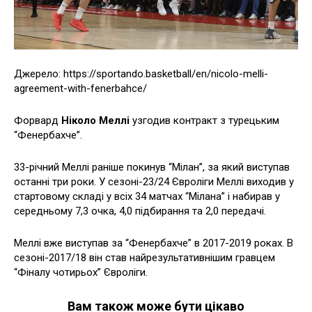
Джерело: https://sportando.basketball/en/nicolo-melli-
agreement-with-fenerbahce/
Форвард
Ніколо Меллі
узгодив контракт з турецьким
“Фенербахче”.
33-річний Меллі раніше покинув “Мілан”, за який виступав
останні три роки. У сезоні-23/24 Євроліги Меллі виходив у
стартовому складі у всіх 34 матчах “Мілана” і набирав у
середньому 7,3 очка, 4,0 підбирання та 2,0 передачі.
Меллі вже виступав за “Фенербахче” в 2017-2019 роках. В
сезоні-2017/18 він став найрезультативнішим гравцем
“Фіналу чотирьох” Євроліги.
Вам також може бути цікаво