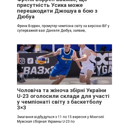
присутність Усика може
перешкодити Джошуа в бою з
Дюбуа
Френк Воррен, промутер чемпіона світу за версією IBF у
суперважкій вазі Даніеля Дюбуа, заявив,
Баскетбол
Чоловіча та жіноча збірні України
U-23 оголосили склади для участі
у чемпіонаті світу з баскетболу
3×3
Змагання відбудуться з 11 по 15 вересня у Монголії
Мужская сборная Украины U-23 по