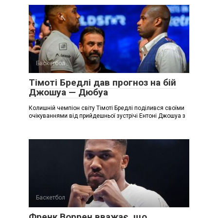
Баскетбол
Тімоті Бредлі дав прогноз на бій
Джошуа — Дюбуа
Колишній чемпіон світу Тімоті Бредлі поділився своїми
очікуваннями від прийдешньої зустрічі Ентоні Джошуа з
Баскетбол
Френк Воррен вважає, що