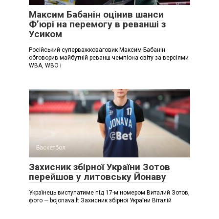
Максим Бабанін оцінив шанси
Ф’юрі на перемогу в реванші з
Усиком
Російський суперважковаговик Максим Бабанін
обговорив майбутній реванш чемпіона світу за версіями
WBA, WBO і
Баскетбол
Захисник збірної України Зотов
перейшов у литовську Йонаву
Українець виступатиме під 17-м номером Виталий Зотов,
фото — bcjonava.lt Захисник збірної України Віталій