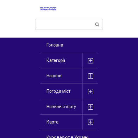
Перейти
к
контенту
Поиск:
Головна
Категорії
Новини
Погода міст
Новини спорту
Карта
Курс валют в Україні