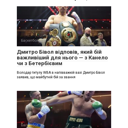
Баскетбол
Дмитро Бівол відповів, який бій
важливіший для нього — з Канело
чи з Бетербієвим
Володар титулу WBA в напівважкій вазі Дмитро Бівол
заявив, що майбутній бій за звання
Баскетбол