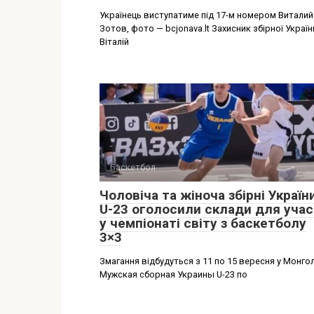
Українець виступатиме під 17-м номером Виталий
Зотов, фото — bcjonava.lt Захисник збірної Україн
Віталій
Баскетбол
Чоловіча та жіноча збірні Україн
U-23 оголосили склади для учас
у чемпіонаті світу з баскетболу
3×3
Змагання відбудуться з 11 по 15 вересня у Монгол
Мужская сборная Украины U-23 по