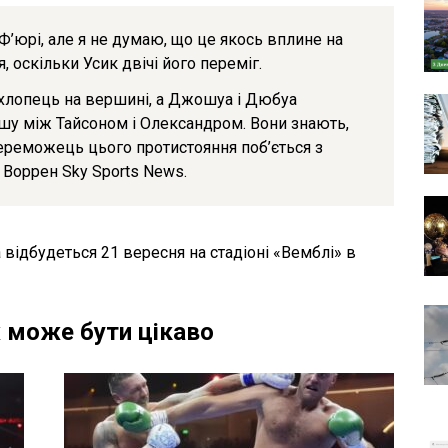
 Ф’юрі, але я не думаю, що це якось вплине на
 оскільки Усик двічі його переміг.
н хлопець на вершині, а Джошуа і Дюбуа
у між Тайсоном і Олександром. Вони знають,
переможець цього протистояння поб’ється з
 Воррен Sky Sports News.
ідбудеться 21 вересня на стадіоні «Вемблі» в
 може бути цікаво