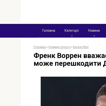
Перейти
к
контенту
Головна
Категорії
Новини
Головна
»
Новини спорту
»
Баскетбол
Френк Воррен вважає
може перешкодити Д