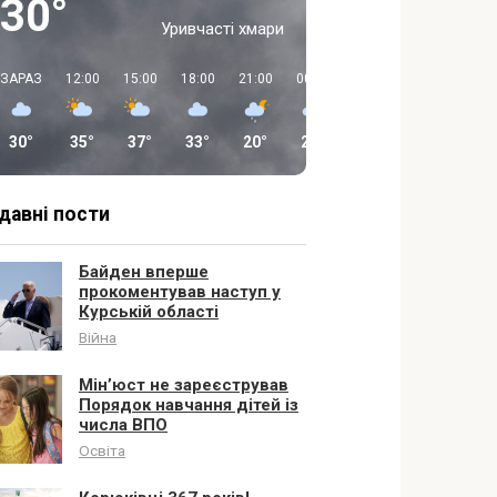
30°
Уривчасті хмари
ЗАРАЗ
12:00
15:00
18:00
21:00
00:00
03:00
06:00
30°
35°
37°
33°
20°
20°
17°
16°
давні пости
Байден вперше
прокоментував наступ у
Курській області
Війна
Мін’юст не зареєстрував
Порядок навчання дітей із
числа ВПО
Освіта