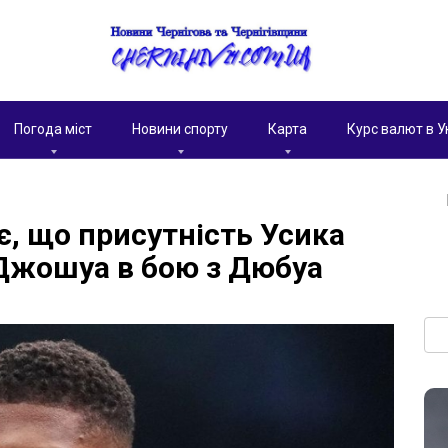
Погода міст
Новини спорту
Карта
Курс валют в У
, що присутність Усика
жошуа в бою з Дюбуа
Пои