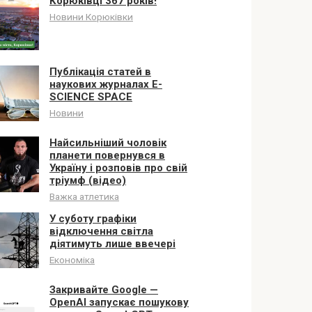
Корюківці 367 років!
Новини Корюківки
Публікація статей в
наукових журналах E-
SCIENCE SPACE
Новини
Найсильніший чоловік
планети повернувся в
Україну і розповів про свій
тріумф (відео)
Важка атлетика
У суботу графіки
відключення світла
діятимуть лише ввечері
Економіка
Закривайте Google —
OpenAI запускає пошукову