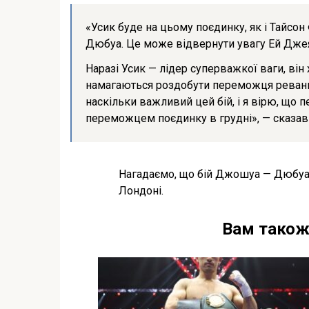
«Усик буде на цьому поєдинку, як і Тайсон
Дюбуа. Це може відвернути увагу Ей Джея,
Наразі Усик — лідер суперважкої ваги, ві
намагаються роздобути переможця реванш
наскільки важливий цей бій, і я вірю, що 
переможцем поєдинку в грудні», — сказав
Нагадаємо, що бій Джошуа — Дюбуа в
Лондоні.
Вам також