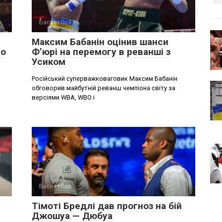
Баскетбол
Максим Бабанін оцінив шанси
ло
Ф’юрі на перемогу в реванші з
Усиком
Російський суперважковаговик Максим Бабанін
обговорив майбутній реванш чемпіона світу за
версіями WBA, WBO і
Баскетбол
Тімоті Бредлі дав прогноз на бій
Джошуа — Дюбуа