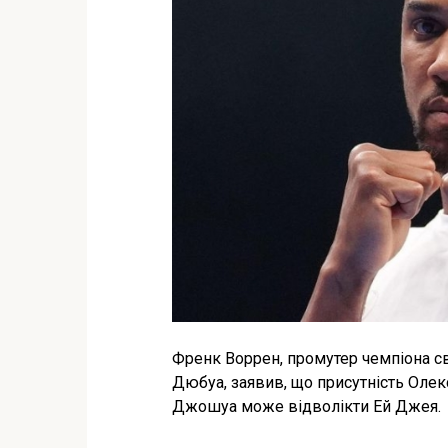
Френк Воррен, промутер чемпіона св
Дюбуа, заявив, що присутність Олек
Джошуа може відволікти Ей Джея.