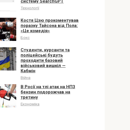
систему SearchGPT
Технології
Костя Цзю прокоментував
поразку Тайсона від Пола:
«Це комедія»
Бокс
Студенти, курсанти та
поліцейські будуть
проходити базовий
військовий вишкіл —
Кабмін
Війна
В Росії на тлі атак на НПЗ
бензин подорожчав на
третину
Економіка