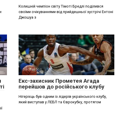
Колишній чемпіон світу Тімоті Бредлі поділився
и
своїми очікуваннями від прийдешньої зустрічі Ентоні
Джошуа з
Баскетбол
и
Екс-захисник Прометея Агада
ті
перейшов до російського клубу
Нігерієць був одним із лідерів українського клубу,
який виступав у ЛЕБЛ та Єврокубку, протягом
ії