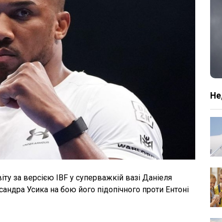
Не
іту за версією IBF у суперважкій вазі Даніеля
сандра Усика на бою його підопічного проти Ентоні