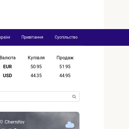
країні
Привітання
Суспільство
Валюта
Купівля
Продаж
EUR
50.95
51.95
USD
44.35
44.95
ск:
Chernihiv