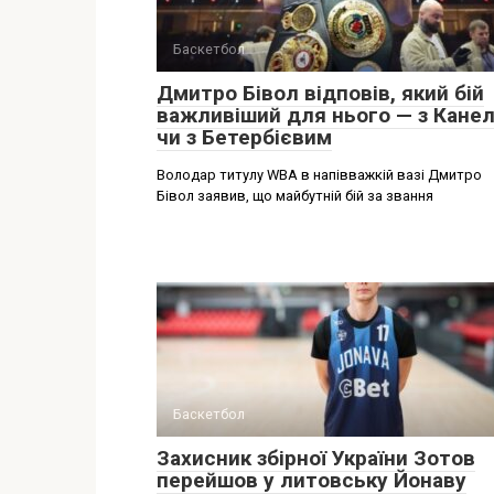
Баскетбол
Дмитро Бівол відповів, який бій
важливіший для нього — з Кане
чи з Бетербієвим
Володар титулу WBA в напівважкій вазі Дмитро
Бівол заявив, що майбутній бій за звання
Баскетбол
Захисник збірної України Зотов
перейшов у литовську Йонаву