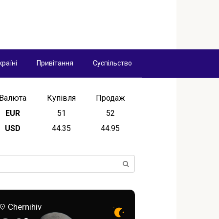
країні
Привітання
Суспільство
Валюта
Купівля
Продаж
EUR
51
52
USD
44.35
44.95
ск:
Chernihiv