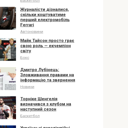
Баскетбол
Журналісти дізналися,
скільки коштуватиме
перший електромобіль
Ferrari
Автоновини
Майк Тайсон просто грає
свою роль — екчемпіон
світу
Бокс
Дмитро Лубінець:
Зловживання правами на
інформацію та звернення
Новини
Торніке Шенгелія
визначився з клубом на
наступний сезон
Баскетбол
Українські паралімпійці