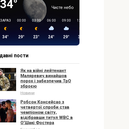
34°
Чисте небо
ЗАРАЗ
00:00
03:00
06:00
09:00
12:00
15:00
18:00
34°
29°
23°
24°
29°
36°
37°
31°
давні пости
Як на війні лейтенант
Маляревич винайшов
порох і забезпечив ТрО
зброєю
Новини
Робсон Консейсао з
четвертої спроби став
чемпіоном світу,
відібравши титул WBC в
О’Шакі Фостера