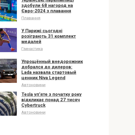
здобули 68 нагород на
Євро-2024 з плавання
Плавання
У Парижі сьогодні
розіграють 31 комплект
медалей
Гімнастика
Упрощённый внедорожник
добрался до дилеров:
Lada назвала стартовый
ценник Niva Legend
Автоновини
Tesla уп’яте з початку року
відкликає понад 27 тисяч
Cybertruck
Автоновини