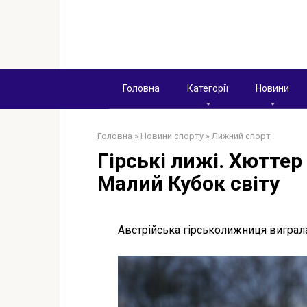
Перейти
к
контенту
Головна
Категорії
Новини
Головна
»
Новини спорту
»
Лижний спорт
Гірські лижі. Хюттер
Малий Кубок світу
Австрійська гірськолижниця виграл