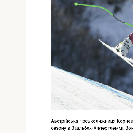
Австрійська гірськолижниця Корнелі
сезону в Заальбах-Хінтерглеммі. Во