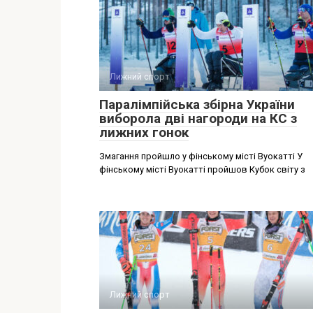
Лижний спорт
Паралімпійська збірна України
виборола дві нагороди на КС з
лижних гонок
Змагання пройшло у фінському місті Вуокатті У
фінському місті Вуокатті пройшов Кубок світу з
Лижний спорт