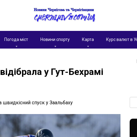
Погода міст
Новини спорту
Карта
Курс валют в У
 відібрала у Гут-Бехрамі
Пои
а швидкісний спуск у Заальбаху