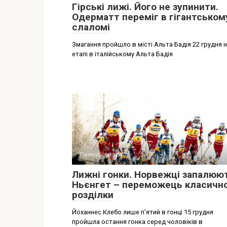
Гірські лижі. Його не зупинити.
Одерматт переміг в гігантськом
слаломі
Змагання пройшло в місті Альта Бадія 22 грудня 
етапі в італійському Альта Бадія
Лижний спорт
Лижні гонки. Норвежці запалюю
Ньєнгет – переможець класично
розділки
Йоханнес Клебо лише п’ятий в гонці 15 грудня
пройшла остання гонка серед чоловіків в