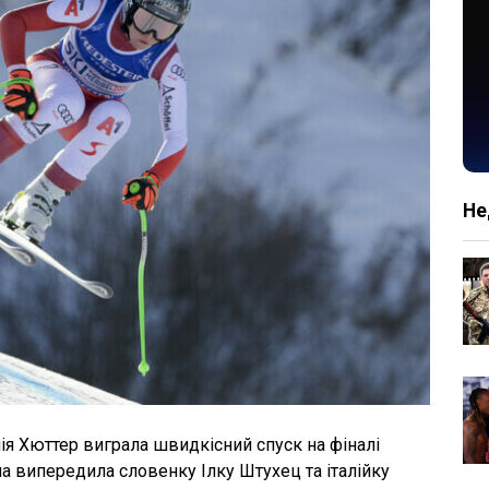
Не
я Хюттер виграла швидкісний спуск на фіналі
на випередила словенку Ілку Штухец та італійку