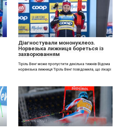
Лижний спорт
Діагностували мононуклеоз.
Норвезька лижниця бореться із
захворюванням
Тіріль Венг може пропустити декілька тижнів Відома
норвезька лижниця Тіріль Венг повідомила, що лікарі
Лижний спорт