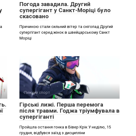
Погода завадила. Другий
у
супергігант у Санкт-Моріці було
скасовано
на
Причиною стали сильний вітер та снігопад Другий
супергігант серед жінок в швейцарському Санкт
Моріці
Лижний спорт
ть.
Гірські лижі. Перша перемога
ї
після травми. Годжа тріумфувала в
супергіганті
Пройшла остання гонка в Бівер Крік У неділю, 15
грудня, відбувся заїзд з дисципліни