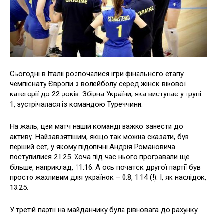
Сьогодні в Італії розпочалися ігри фінального етапу
чемпіонату Європи з волейболу серед жінок вікової
категорії до 22 років. Збірна України, яка виступає у групі
1, зустрічалася із командою Туреччини.
На жаль, цей матч нашій команді важко занести до
активу. Найзавзятішим, якщо так можна сказати, був
перший сет, у якому підопічні Андрія Романовича
поступилися 21:25. Хоча під час нього програвали ще
більше, наприклад, 11:16. А ось початок другої партії був
просто жахливим для українок – 0:8, 1:14 (!). І, як наслідок,
13:25.
У третій партії на майданчику була рівновага до рахунку