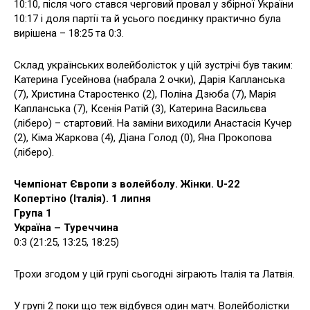
10:10, після чого стався черговий провал у збірної України
10:17 і доля партії та й усього поєдинку практично була
вирішена – 18:25 та 0:3.
Склад українських волейболісток у цій зустрічі був таким:
Катерина Гусейнова (набрала 2 очки), Дарія Капланська
(7), Христина Старостенко (2), Поліна Дзюба (7), Марія
Капланська (7), Ксенія Ратій (3), Катерина Васильєва
(ліберо) – стартовий. На заміни виходили Анастасія Кучер
(2), Кіма Жаркова (4), Діана Голод (0), Яна Прокопова
(ліберо).
Чемпіонат Європи з волейболу. Жінки. U-22
Копертіно (Італія). 1 липня
Група 1
Україна – Туреччина
0:3 (21:25, 13:25, 18:25)
Трохи згодом у цій групі сьогодні зіграють Італія та Латвія.
У групі 2 поки що теж відбувся один матч. Волейболістки