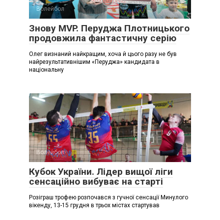
Волейбол
Знову MVP. Перуджа Плотницького
продовжила фантастичну серію
Олег визнаний найкращим, хоча й цього разу не був
найрезультативнішим «Перуджа» кандидата в
національну
Волейбол
Кубок України. Лідер вищої ліги
сенсаційно вибуває на старті
Розіграш трофею розпочався з гучної сенсації Минулого
вікенду, 13-15 грудня в трьох містах стартував