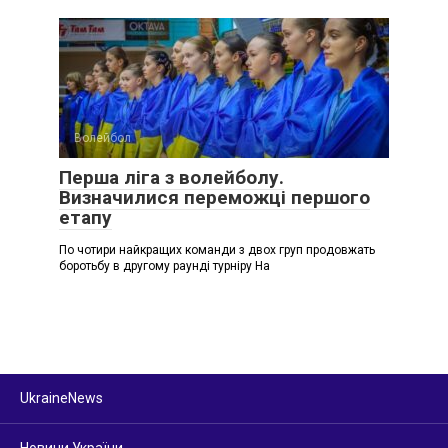
Волейбол
Перша ліга з волейболу.
Визначилися переможці першого
етапу
По чотири найкращих команди з двох груп продовжать
боротьбу в другому раунді турніру На
UkraineNews