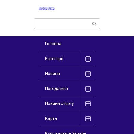
Перейти
к
контенту
Поиск:
Головна
Категорії
Новини
Погода міст
Новини спорту
Карта
Курс валют в Україні