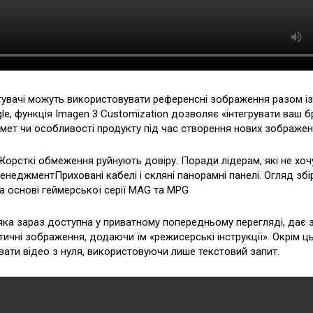
тувачі можуть використовувати референсні зображення разом із
e, функція Imagen 3 Customization дозволяє «інтегрувати ваш б
дмет чи особливості продукту під час створення нових зображен
орсткі обмеження руйнують довіру. Поради лідерам, які не хоч
енеджментПриховані кабелі і скляні панорамні панелі. Огляд збі
на основі геймерської серії MAG та MPG
яка зараз доступна у приватному попередньому перегляді, дає 
тичні зображення, додаючи їм «режисерські інструкції». Окрім ц
ати відео з нуля, використовуючи лише текстовий запит.