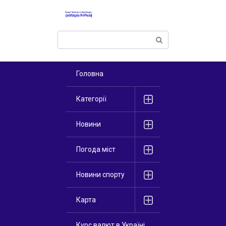
Перейти
к
контенту
Поиск:
Головна
Категорії
Новини
Погода міст
Новини спорту
Карта
Курс валют в Україні