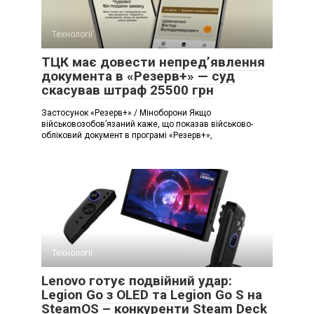
Технології
ТЦК має довести непред’явлення
документа в «Резерв+» — суд
скасував штраф 25500 грн
Застосунок «Резерв+» / Міноборони Якщо
військовозобов’язаний каже, що показав військово-
обліковий документ в програмі «Резерв+»,
Технології
Lenovo готує подвійний удар:
Legion Go з OLED та Legion Go S на
SteamOS – конкуренти Steam Deck