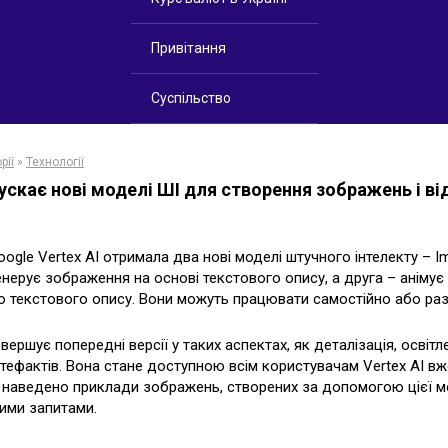
Привітання
Суспільство
рії
»
Технології
ускає нові моделі ШІ для створення зображень і ві
gle Vertex AI отримала два нові моделі штучного інтелекту – I
енерує зображення на основі текстового опису, а друга – аніму
 текстового опису. Вони можуть працювати самостійно або ра
вершує попередні версії у таких аспектах, як деталізація, освітл
тефактів. Вона стане доступною всім користувачам Vertex AI вж
 наведено приклади зображень, створених за допомогою цієї м
ними запитами.