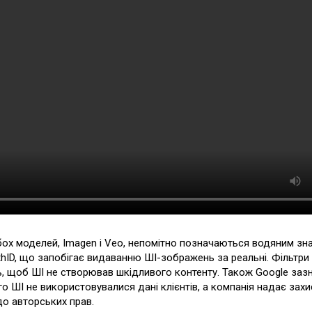
бох моделей, Imagen і Veo, непомітно позначаються водяним зн
thID, що запобігає видаванню ШІ-зображень за реальні. Фільтри
, щоб ШІ не створював шкідливого контенту. Також Google заз
о ШІ не використовувалися дані клієнтів, а компанія надає захи
до авторських прав.