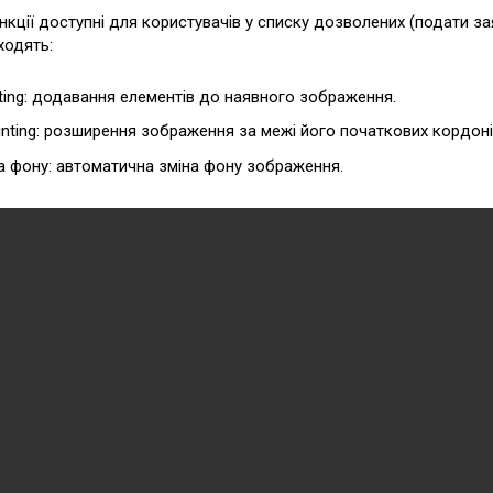
нкції доступні для користувачів у списку дозволених (подати з
ходять:
nting: додавання елементів до наявного зображення.
inting: розширення зображення за межі його початкових кордоні
а фону: автоматична зміна фону зображення.