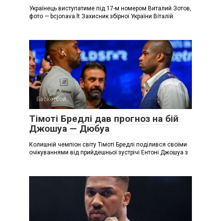
Українець виступатиме під 17-м номером Виталий Зотов,
фото — bcjonava.lt Захисник збірної України Віталій
Баскетбол
Тімоті Бредлі дав прогноз на бій
Джошуа — Дюбуа
Колишній чемпіон світу Тімоті Бредлі поділився своїми
очікуваннями від прийдешньої зустрічі Ентоні Джошуа з