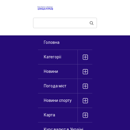
Перейти
к
контенту
Поиск:
Головна
Категорії
Новини
Погода міст
Новини спорту
Карта
Курс валют в Україні