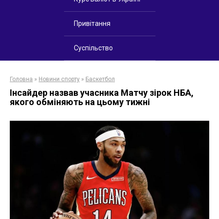
Привітання
Суспільство
Головна
»
Новини спорту
»
Баскетбол
Інсайдер назвав учасника Матчу зірок НБА,
якого обміняють на цьому тижні