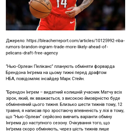
Джерело: https://bleacherreport.com/articles/10125992-nba-
rumors-brandon-ingram-trade-more-likely-ahead-of-
pelicans-draft-free-agency
“Нью-Орлеан Пеліканс” планують обміняти форварда
Брендона Інгрема на цьому тижні перед драфтом
НБА, повідомляє інсайдер Марк Стейн.
“Брендон Інгрем – видатний колишній учасник Матчу всіх
зірок, який, як вважається, з високою ймовірністю буде
обміненяний цього тижня. Близько шести тижнів тому, 12
травня, я написав про зростаючу впевненість у лізі в тому,
що “Нью-Орлеан” серйозно вивчить варіанти обміну
Інгрема до наступного сезону. Очікування того, що
Інґрема скоро обміняють, через шість тижнів лише