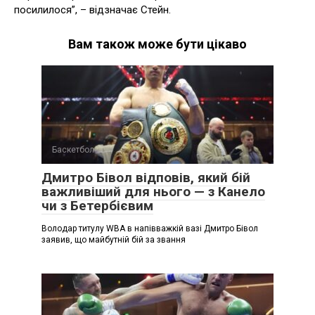
посилилося”, – відзначає Стейн.
Вам також може бути цікаво
Баскетбол
Дмитро Бівол відповів, який бій
важливіший для нього — з Канело
чи з Бетербієвим
Володар титулу WBA в напівважкій вазі Дмитро Бівол
заявив, що майбутній бій за звання