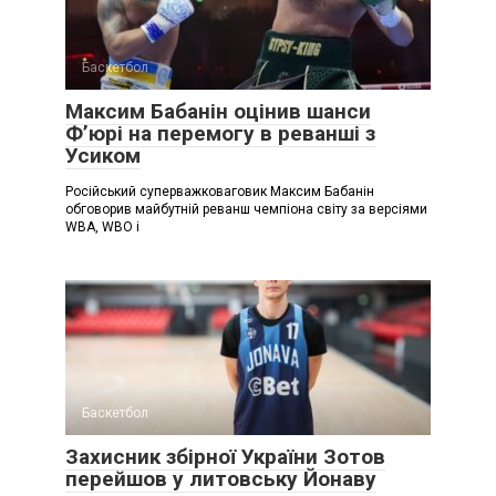
Баскетбол
Максим Бабанін оцінив шанси
Ф’юрі на перемогу в реванші з
Усиком
Російський суперважковаговик Максим Бабанін
обговорив майбутній реванш чемпіона світу за версіями
WBA, WBO і
Баскетбол
Захисник збірної України Зотов
перейшов у литовську Йонаву