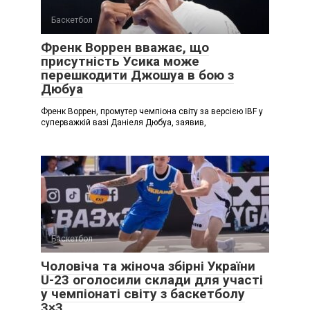
Баскетбол
Френк Воррен вважає, що
присутність Усика може
перешкодити Джошуа в бою з
Дюбуа
Френк Воррен, промутер чемпіона світу за версією IBF у
суперважкій вазі Даніеля Дюбуа, заявив,
Баскетбол
Чоловіча та жіноча збірні України
U-23 оголосили склади для участі
у чемпіонаті світу з баскетболу
3×3