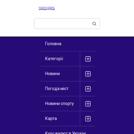
Перейти
к
контенту
Поиск:
Головна
Категорії
Новини
Погода міст
Новини спорту
Карта
Курс валют в Україні