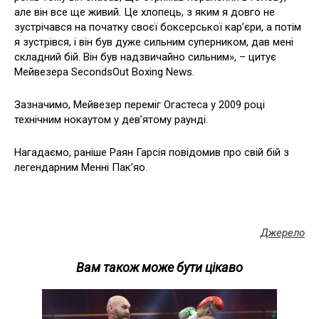
але він все ще живий. Це хлопець, з яким я довго не
зустрічався на початку своєї боксерської кар’єри, а потім
я зустрівся, і він був дуже сильним суперником, дав мені
складний бій. Він був надзвичайно сильним», – цитує
Мейвезера SecondsOut Boxing News.
Зазначимо, Мейвезер переміг Огастеса у 2009 році
технічним нокаутом у дев’ятому раунді.
Нагадаємо, раніше Раян Гарсія повідомив про свій бій з
легендарним Менні Пак’яо.
Джерело
Вам також може бути цікаво