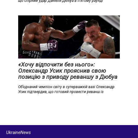
що спірний удар Даніеля Дюбуа в п’ятому раунді
Бокс
«Хочу відпочити без нього»:
Олександр Усик прояснив свою
позицію з приводу реваншу з Дюбуа
Об’єднаний чемпіон світу в суперважкій вазі Олександр
Усик підтвердив, що готовий провести реванш із
UkraineNews