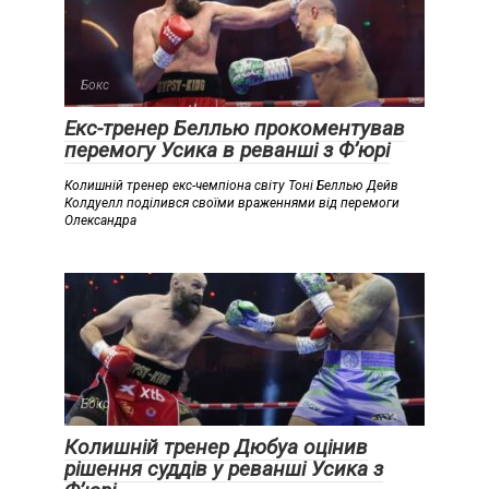
Бокс
Екс-тренер Беллью прокоментував
перемогу Усика в реванші з Ф’юрі
Колишній тренер екс-чемпіона світу Тоні Беллью Дейв
Колдуелл поділився своїми враженнями від перемоги
Олександра
Бокс
Колишній тренер Дюбуа оцінив
рішення суддів у реванші Усика з