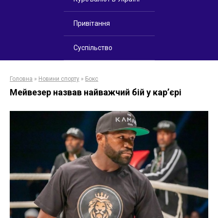
Привітання
Суспільство
Головна
»
Новини спорту
»
Бокс
Мейвезер назвав найважчий бій у кар’єрі