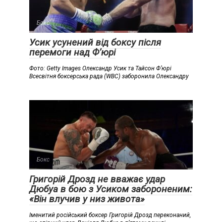
Бокс
Усик усунений від боксу після
перемоги над Ф’юрі
Фото: Getty Images Олександр Усик та Тайсон Ф’юрі
Всесвітня боксерська рада (WBC) заборонила Олександру
Бокс
Григорій Дрозд не вважає удар
Дюбуа в бою з Усиком забороненим:
«Він влучив у низ живота»
Іменитий російський боксер Григорій Дрозд переконаний,