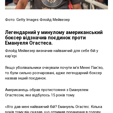
Фото: Getty Images Флойд Мейвезер
Легендарний у минулому американський
боксер відзначив поєдинок проти
Емануеля Огастеса.
Флойд Мейвезер визначив найважчий для себе бій у
кар’єрі.
Якщо уболівальники очікували почути ім’я Менні Пак’яо,
то були сильно розчаровані, адже легендарний боксер
назвав інший поєдинок.
Американець обрав протистояння з Емануелем
Огастесом, яке відбулось 15 років тому.
«Хто дав мені найважчий бій? Емануель Огастес. Кілька
років тому він сказав, що отримав поранення в голову,