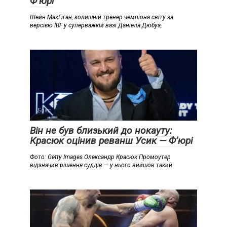
Ф’юрі
Шейн МакГіган, колишній тренер чемпіона світу за
версією IBF у суперважкій вазі Даніеля Дюбуа,
Бокс
Він не був близький до нокауту:
Красюк оцінив реванш Усик — Ф’юрі
Фото: Getty Images Олександр Красюк Промоутер
відзначив рішення суддів — у нього вийшов такий