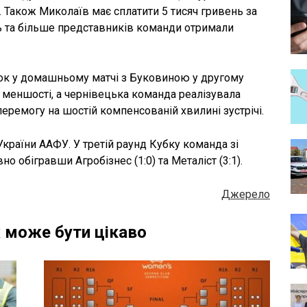
. Також Миколаїв має сплатити 5 тисяч гривень за
ь та більше представників команди отримали
ок у домашньому матчі з Буковиною у другому
у меншості, а чернівецька команда реалізувала
еремогу на шостій компенсованій хвилині зустрічі.
України ААФУ. У третій раунд Кубку команда зі
о обігравши Агробізнес (1:0) та Металіст (3:1).
Джерело
 може бути цікаво