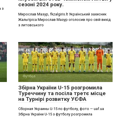
сезоні 2024 року.
 з
Мирослав Мазур, fkzalgiris.lt Український захисник
Жальгіріса Мирослав Мазур оголосив про свій вихід
з литовського
Футбол
Збірна України U-15 розгромила
Туреччину та посіла третє місце
на Турнірі розвитку УЄФА
Сборная Украины U-15 по футболу, фото — uaf.ua
Збірна України U-15 з футболу розгромила