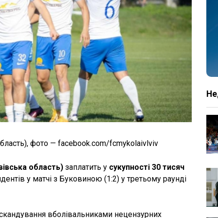
Не
асть), фото — facebook.com/fcmykolaivlviv
вівська область)
заплатить у
сукупності 30 тисяч
дентів у матчі з Буковиною (1:2) у третьому раунді
а скандування вболівальниками нецензурних