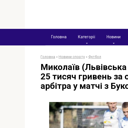
Перейти
к
контенту
Головна
Категорії
Новини
Головна
»
Новини спорту
»
Футбол
Миколаїв (Львівська
25 тисяч гривень за
арбітра у матчі з Бу