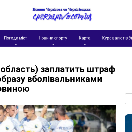
Погода міст
Новини спорту
Карта
Курс валют в У
 область) заплатить штраф
 образу вболівальниками
ковиною
Пои