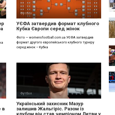
Футбол
ер
УЄФА затвердив формат клубного
за
Кубка Європи серед жінок
Фото — womensfootball.com.ua УЄФА затвердив
формат другого європейського клубного турніру
ка
серед жінок – Кубка
Футбол
Український захисник Мазур
 в
залишив Жальгіріс. Разом із
клубом він став чемпіоном Литви у