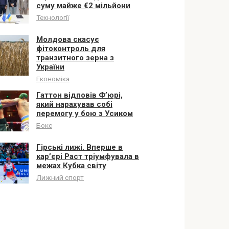
суму майже €2 мільйони
Технології
Молдова скасує
фітоконтроль для
транзитного зерна з
України
Економіка
Гаттон відповів Ф’юрі,
який нарахував собі
перемогу у бою з Усиком
Бокс
Гірські лижі. Вперше в
кар’єрі Раст тріумфувала в
межах Кубка світу
Лижний спорт