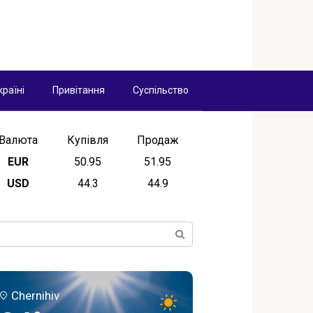
країні
Привітання
Суспільство
Валюта
Купівля
Продаж
EUR
50.95
51.95
USD
44.3
44.9
ск:
Chernihiv