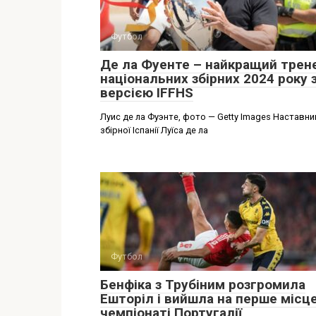
Футбол
Де ла Фуенте – найкращий трен
національних збірних 2024 року 
версією IFFHS
Луис де ла Фуэнте, фото — Getty Images Наставни
збірної Іспанії Луїса де ла
Футбол
Бенфіка з Трубіним розгромила
Ешторіл і вийшла на перше місце
чемпіонаті Португалії