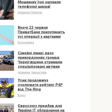
Мешканку Ічні ошукали
телефонні шахраї
Новини Прилук
Вночі 22 червня
ПриватБанк призупинить
усі операції з картками
Економіка
Сімейні лікарі двох
прикордонних громад
Чернігівщини отримали
спеціалізовані автівки
Новини Чернігова
Усик продовжує
очолювати рейтинг P4P
від The Ring
Бокс
Євросоюз придбав для
України ІТ обладнання на