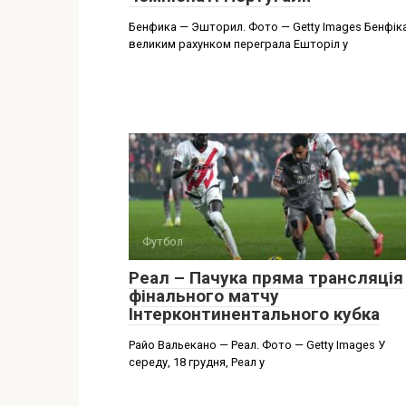
Бенфика — Эшторил. Фото — Getty Images Бенфіка
великим рахунком переграла Ешторіл у
Футбол
Реал – Пачука пряма трансляція
фінального матчу
Інтерконтинентального кубка
Райо Вальекано — Реал. Фото — Getty Images У
середу, 18 грудня, Реал у