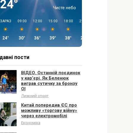
24°
Чисте небо
ЗАРАЗ
09:00
12:00
15:00
18:00
21:00
00:00
03:00
24°
30°
36°
39°
38°
26°
25°
26°
давні пости
ВІДЕО. Останній поєдинок
у кар’єрі. Як Беленюк
виграв сутичку за бронзу
ОІ
Лижний спорт
Китай попередив ЄС про
можливу «торгову війну»
через електромобілі
Економіка