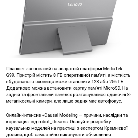
Планшет заснований на апаратній платформі MediaTek
G99. Пристрій містить 8 ГБ оперативної пам’яті, а місткість
вбудованого сховища може становити 128 або 256 ГБ.
Додатково можна встановити картку пам’яті MicroSD. На
задній та фронтальній панелях розташувалися одиночні 8-
мегапіксельні камери, але лише задня має автофокус.
Онлайн-інтенсив «Causal Modeling — причини, наслідки та
кореляція» від robot_dreams. Опануйте розробку
каузальних моделей на практиці з експертом Кремнієвої
долини, щоб самостійно виконувати обчислення