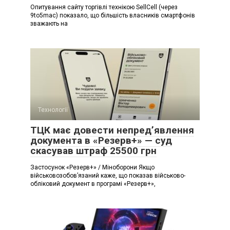
Опитування сайту торгівлі технікою SellCell (через
9to5mac) показало, що більшість власників смартфонів
зважають на
Технології
ТЦК має довести непред’явлення
документа в «Резерв+» — суд
скасував штраф 25500 грн
Застосунок «Резерв+» / Міноборони Якщо
військовозобов’язаний каже, що показав військово-
обліковий документ в програмі «Резерв+»,