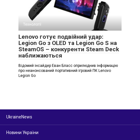
Технології
Lenovo готує подвійний удар:
Legion Go з OLED та Legion Go S на
SteamOS – конкуренти Steam Deck
наближаються
Відомий інсайдер Еван Бласс оприлюднив інформацію
про неанонсований портативний ігровий ПК Lenovo
Legion Go
UkraineNews
Новини України