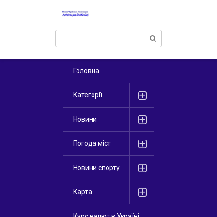
Перейти
к
контенту
Поиск:
Головна
Категорії
Новини
Погода міст
Новини спорту
Карта
Курс валют в Україні