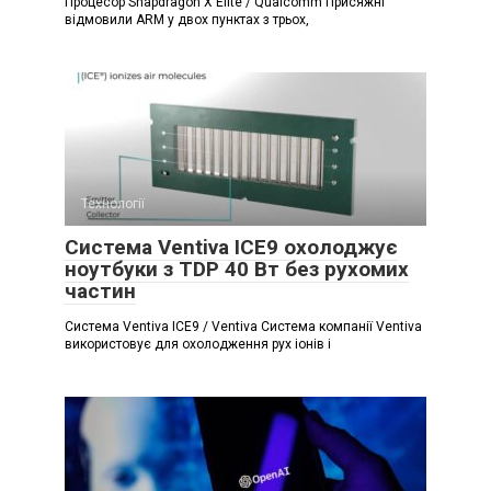
Процесор Snapdragon X Elite / Qualcomm Присяжні
відмовили ARM у двох пунктах з трьох,
Технології
Система Ventiva ICE9 охолоджує
ноутбуки з TDP 40 Вт без рухомих
частин
Система Ventiva ICE9 / Ventiva Система компанії Ventiva
використовує для охолодження рух іонів і