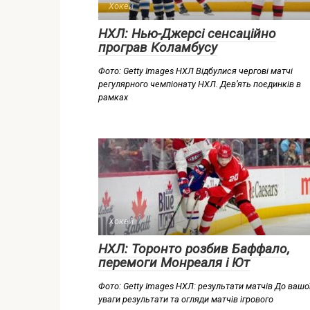
Хокей
НХЛ: Нью-Джерсі сенсаційно
програв Коламбусу
Фото: Getty Images НХЛ Відбулися чергові матчі
регулярного чемпіонату НХЛ. Дев’ять поєдинків в
рамках
Хокей
НХЛ: Торонто розбив Баффало,
перемоги Монреаля і Ют
Фото: Getty Images НХЛ: результати матчів До вашо
уваги результати та огляди матчів ігрового