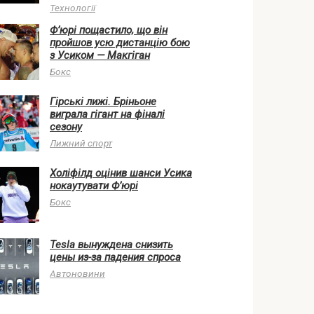
Технології
Ф’юрі пощастило, що він
пройшов усю дистанцію бою
з Усиком — Макгіган
Бокс
Гірські лижі. Бріньоне
виграла гігант на фіналі
сезону
Лижний спорт
Холіфілд оцінив шанси Усика
нокаутувати Ф’юрі
Бокс
Tesla вынуждена снизить
цены из-за падения спроса
Автоновини