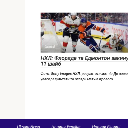
Хокей
НХЛ: Флорида та Едмонтон закин
11 шайб
Фото: Getty Images НХЛ: результати матчів До вашо
уваги результати та огляди матчів ігрового
UkraineNews
Новини України
Новини Вінниці