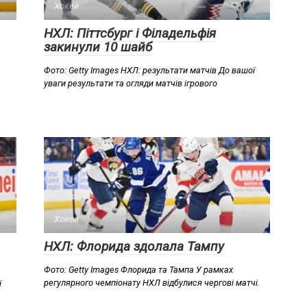
Хокей
НХЛ: Піттсбург і Філадельфія
закинули 10 шайб
Фото: Getty Images НХЛ: результати матчів До вашої
уваги результати та огляди матчів ігрового
Хокей
НХЛ: Флорида здолала Тампу
Фото: Getty Images Флорида та Тампа У рамках
регулярного чемпіонату НХЛ відбулися чергові матчі.
ї