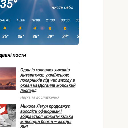
35°
Чисте небо
ЗАРАЗ
15:00
18:00
21:00
00:00
03:00
06:00
09:00
35°
38°
38°
29°
24°
23°
23°
30°
давні пости
Один із головних хижаків
Антарктики: українських
полярників під час виходу в
океан наздоганяв морський
леопард
Наука та дослідження
Микола Лагун продовжує
володіти офшорами і
збирається списати кілька
мільярдів боргів – західні
ЗМІ