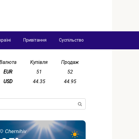
країні
Привітання
Суспільство
Валюта
Купівля
Продаж
EUR
51
52
USD
44.35
44.95
ск:
Chernihiv