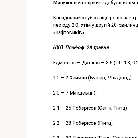
Минулої ночі «зірки» здобули воль
Канадський клуб краще розпочав гру
періоду 2:0. Утім у другій 20-хвилинц
«нафтовиків».
НХЛ. Плей-оф. 28 травня
Едмонтон —
Даллас
— 3:5 (2:0, 1:3, 0:
1:0 — 2 Хайман (Бушар, Макдевід)
2:0 — 7 Макдевід ()
2:1 — 25 Робертсон (Сегін, Гінтц)
2:2 — 28 Робертсон (Гінтц)