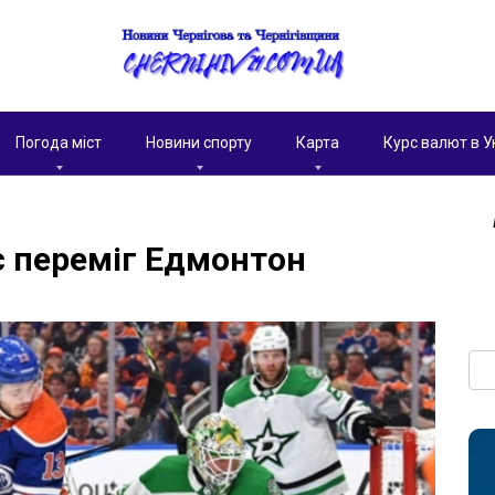
Погода міст
Новини спорту
Карта
Курс валют в У
с переміг Едмонтон
Пои