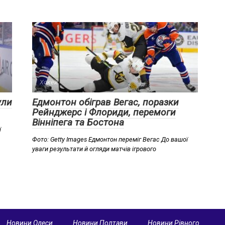
Хокей
ули
Едмонтон обіграв Вегас, поразки
Рейнджерс і Флориди, перемоги
Вінніпега та Бостона
ї
Фото: Getty Images Едмонтон переміг Вегас До вашої
уваги результати й огляди матчів ігрового
Новини Одеси
Новини Полтави
Новини Рівного