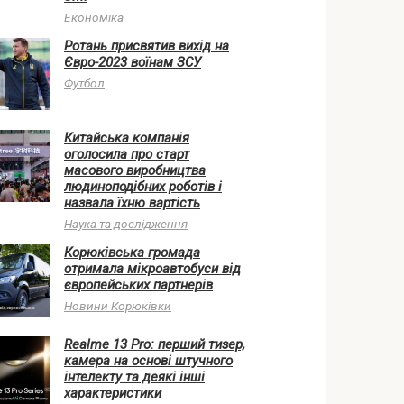
Економіка
Ротань присвятив вихід на
Євро-2023 воїнам ЗСУ
Футбол
Китайська компанія
оголосила про старт
масового виробництва
людиноподібних роботів і
назвала їхню вартість
Наука та дослідження
Корюківська громада
отримала мікроавтобуси від
європейських партнерів
Новини Корюківки
Realme 13 Pro: перший тизер,
камера на основі штучного
інтелекту та деякі інші
характеристики