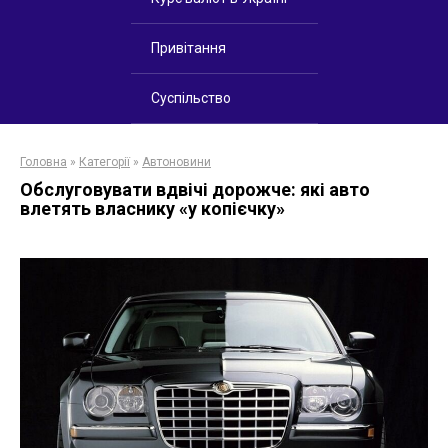
Привітання
Суспільство
Головна
»
Категорії
»
Автоновини
Обслуговувати вдвічі дорожче: які авто
влетять власнику «у копієчку»