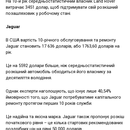
На 10-й рік середньостатистичний власник Land Rover
витрачає 3451 долар, щоб підтримувати свій розкішний
позашляховик у робочому стані.
Jaguar
В США вартість 10-річного обслуговування та ремонту
Jaguar становить 17 636 доларів, або 1763,60 доларів на
рік.
Це на 5592 долари більше, ніж середньостатистичний
розкішний автомобіль обходиться його власнику за
десятиліття володіння.
Однак експерти наголошують, що існує лише 40,54%
ймовірності того, що Jaguar потребуватиме капітального
ремонту протягом перших 10 років служби.
Це надійна та якісна марка. Jaguar також пропонує розкіш
початкового рівня – це кілька стартових рекомендованих
роздрібних цін на рівні 50 000 доларів.