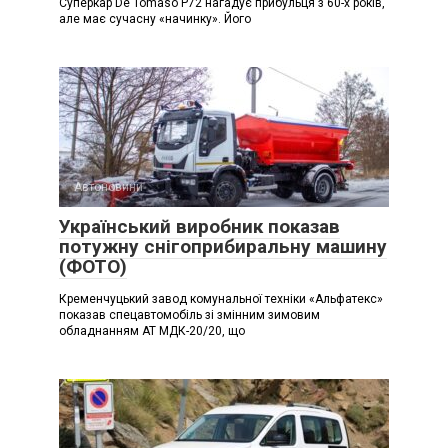
Суперкар De Tomaso P72 нагадує прибульця з 60-х років,
але має сучасну «начинку». Його
Автоновини
Український виробник показав
потужну снігоприбиральну машину
(ФОТО)
Кременчуцький завод комунальної техніки «Альфатекс»
показав спецавтомобіль зі змінним зимовим
обладнанням АТ МДК-20/20, що