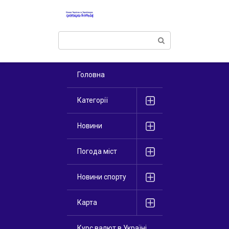
Перейти
к
контенту
Поиск:
Головна
Категорії
Новини
Погода міст
Новини спорту
Карта
Курс валют в Україні