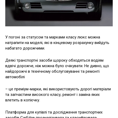
У погоні за статусом та марками класу люкс можна
натрапити на моделі, які в кінцевому розрахунку вийдуть
набагато дорожчими.
Деякі транспортні засоби щороку обходяться водіям
вдвічі дорожче, ніж можна було очікувати. Не дивно, що
найдорожчі в технічному обслуговуванні та ремонті
автомобілі
– це преміум-марки, які використовують дорогі матеріали
та запчастини високого класу, ремонт і заміна яких
влетить в копієчку.
Платформа для купівлі та дослідження транспортних
засобів CarEdge проаналізувала та класифікувала