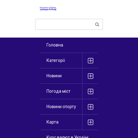
Перейти
к
контенту
Поиск:
Головна
Категорії
Новини
Погода міст
Новини спорту
Карта
Курс валют в Україні