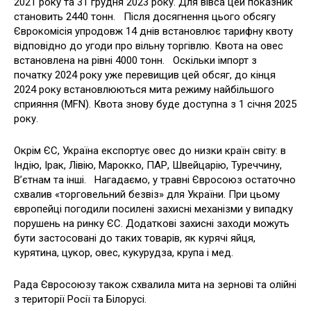
2021 року та 31 грудня 2023 року. Для вівса цей показник
становить 2440 тонн. Після досягнення цього обсягу
Єврокомісія упродовж 14 днів встановлює тарифну квоту
відповідно до угоди про вільну торгівлю. Квота на овес
встановлена на рівні 4000 тонн. Оскільки імпорт з
початку 2024 року уже перевищив цей обсяг, до кінця
2024 року встановлюються мита режиму найбільшого
сприяння (MFN). Квота знову буде доступна з 1 січня 2025
року.
Окрім ЄС, Україна експортує овес до низки країн світу: в
Індію, Ірак, Лівію, Марокко, ПАР, Швейцарію, Туреччину,
В’єтнам та інші. Нагадаємо, у травні Євросоюз остаточно
схвалив «торговельний безвіз» для України. При цьому
європейці погодили посилені захисні механізми у випадку
порушень на ринку ЄС. Додаткові захисні заходи можуть
бути застосовані до таких товарів, як курячі яйця,
курятина, цукор, овес, кукурудза, крупа і мед.
Рада Євросоюзу також схвалила мита на зернові та олійні
з території Росії та Білорусі.