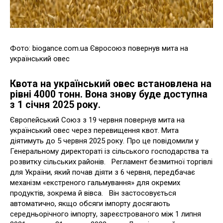
Фото: biogance.com.ua Євросоюз повернув мита на
український овес
Квота на український овес встановлена на
рівні 4000 тонн. Вона знову буде доступна
з 1 січня 2025 року.
Європейський Союз з 19 червня повернув мита на
український овес через перевищення квот. Мита
діятимуть до 5 червня 2025 року. Про це повідомили у
Генеральному директораті із сільського господарства та
розвитку сільських районів. Регламент безмитної торгівлі
для України, який почав діяти з 6 червня, передбачає
механізм «екстреного гальмування» для окремих
продуктів, зокрема й вівса. Він застосовується
автоматично, якщо обсяги імпорту досягають
середньорічного імпорту, зареєстрованого між 1 липня