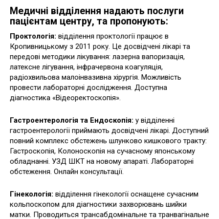
Медичні відділення надають послуги
пацієнтам центру, та пропонують:
Проктологія:
відділення проктології працює в
Кропивницькому з 2011 року. Це досвідчені лікарі та
передові методики лікування: лазерна вапоризація,
латексне лігування, інфрачервона коагуляція,
радіохвильова малоінвазивна хірургія. Можливість
провести лабораторні дослідження. Доступна
діагностика «Відеоректоскопія».
Гастроентерологія та Ендоскопія:
у відділенні
гастроентерології приймають досвідчені лікарі. Доступний
повний комплекс обстежень шлунково кишкового тракту:
Гастроскопія, Колоноскопія на сучасному японському
обладнанні. УЗД ШКТ на новому апараті. Лабораторні
обстеження. Онлайн консультації.
Гінекологія:
відділення гінекології оснащене сучасним
кольпоскопом для діагностики захворювань шийки
матки. Проводиться трансабдомінальне та транвагінальне