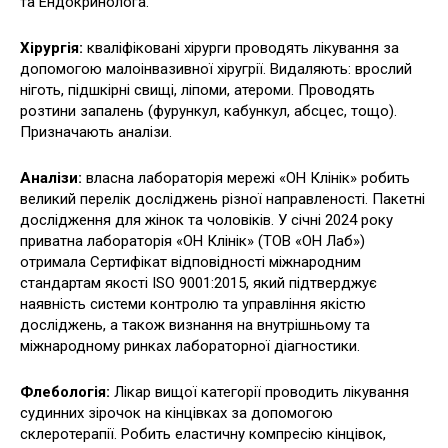
та Ендокринолога.
Хірургія:
кваліфіковані хірурги проводять лікування за
допомогою малоінвазивної хіругрії. Видаляють: врослий
ніготь, підшкірні свищі, ліпоми, атероми. Проводять
розтини запалень (фурункул, кабункул, абсцес, тощо).
Призначають аналізи.
Аналізи:
власна лабораторія мережі «ОН Клінік» робить
великий перелік досліджень різної направленості. Пакетні
дослідження для жінок та чоловіків. У січні 2024 року
приватна лабораторія «ОН Клінік» (ТОВ «ОН Лаб»)
отримала Сертифікат відповідності міжнародним
стандартам якості ISO 9001:2015, який підтверджує
наявність системи контролю та управління якістю
досліджень, а також визнання на внутрішньому та
міжнародному ринках лабораторної діагностики.
Флебологія:
Лікар вищої категорії проводить лікування
судинних зірочок на кінцівках за допомогою
склеротерапії. Робить еластичну компресію кінцівок,