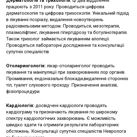
Дерматологія та Трихологія:
ці два відділення
працюють з 2011 року. Проводиться цифрова
дерматоскопія та цифрова трихоскопія. Унікальний підхід
в лікуванні псоріазу, видалення новоутворень
радіохвильовим методом. Проводиться, мезотерапія,
плазмоліфтинг, лікування гіпергідрозу та ботулінотерапія.
Також трихолог займається лікуванням алопеції.
Проводяться лабораторні дослідження та консультації
супутніх спеціалістів.
Отоларингологія:
лікар-отоларинголог проводить
лікування та маніпуляції при захворюваннях лор органів.
Промивання, ендоназальні блокади,видалення сторонніх
тіл, туалет слухового проходу. Призначення аналізів,
фізіопроцедури.
Кардіологія:
досвідчені кардіологи проводять
кардіограму та призначають лікування по широкому
спектру кардіологічних захворювань. Є можливість
швидко здати та отримати результати лабораторних
обстежень. Консультації супутніх спеціалістів Невролога