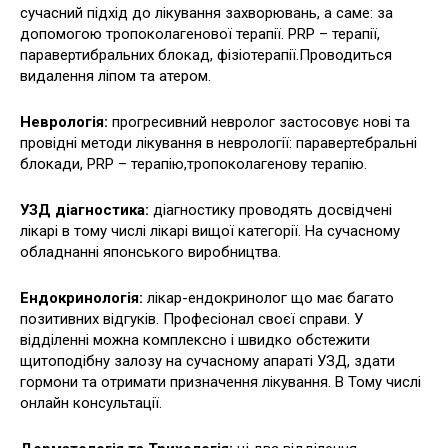
сучасний підхід до лікування захворювань, а саме: за
допомогою тропоколагенової терапії. PRP – терапії,
паравертибральних блокад, фізіотерапії.Проводиться
видалення ліпом та атером.
Неврологія:
прогресивний невролог застосовує нові та
провідні методи лікування в неврології: паравертебральні
блокади, PRP – терапію,тропоколагенову терапію.
УЗД діагностика:
діагностику проводять досвідчені
лікарі в тому числі лікарі вищої категорії. На сучасному
обладнанні японського виробництва.
Ендокринологія:
лікар-ендокринолог що має багато
позитивних відгуків. Професіонал своєї справи. У
відділенні можна комплексно і швидко обстежити
щитоподібну залозу на сучасному апараті УЗД, здати
гормони та отримати призначення лікування. В Тому числі
онлайн консультації.