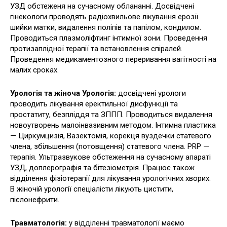
УЗД обстеженя на сучасному облананні. Досвідчені
гінекологи проводять радіохвильове лікування ерозії
шийки матки, видалення поліпів та папілом, кондилом.
Проводиться плазмоліфтинг інтимної зони. Проведення
протизаплідної терапії та встановлення спіралей.
Проведення медикаментозного переривання вагітності на
малих сроках.
Урологія та жіноча Урологія:
досвідчені урологи
проводить лікування еректильної дисфункції та
простатиту, безпліддя та ЗППП. Проводиться видалення
новоутворень малоінвазивним методом. Інтимна пластика
— Циркумцизія, Вазектомія, корекця вуздечки статевого
члена, збільшення (потовщення) статевого члена. PRP —
терапія. Ультразвукове обстеження на сучасному апараті
УЗД, доплерографія та бітезіометрія. Працює також
відділення фізіотерапії для лікування урологічних хворих.
В жіночій урології спеціалісти лікують цистити,
пієлонефрити.
Травматологія:
у відділенні травматології маємо