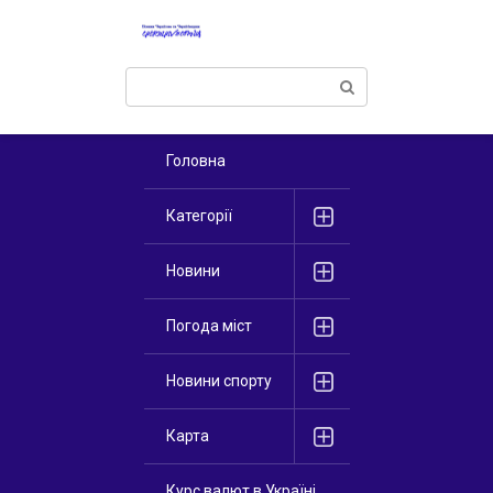
Перейти
к
контенту
Поиск:
Головна
Категорії
Новини
Погода міст
Новини спорту
Карта
Курс валют в Україні