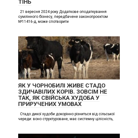
ТІНЬ
21 вересня 2024 року Додаткове оподаткування
сумлінного бізнесу, передбачене законопроєктом
№11416-д, може спотворити
Новини
ЯК У ЧОРНОБИЛІ ЖИВЕ СТАДО
ЗДИЧАВІЛИХ КОРІВ. ЗОВСІМ НЕ
ТАК, ЯК СВІЙСЬКА ХУДОБА У
ПРИРУЧЕНИХ УМОВАХ
Стадо дикої худоби докорінно різниться від сільської
череди: воно структуроване, має системну цілісність,