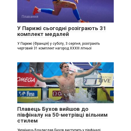
Плавання
У Парижі сьогодні розіграють 31
комплект медалей
У Парижі (Франція) у суботу, 3 серпня, розіграють
черговий 31 комплект нагород ХХХІІІ літньої
Плавання
Плавець Бухов вийшов до
півфіналу на 50-метрівці вільним
стилем
Українець Владислав Бухов виступить у півфіналі