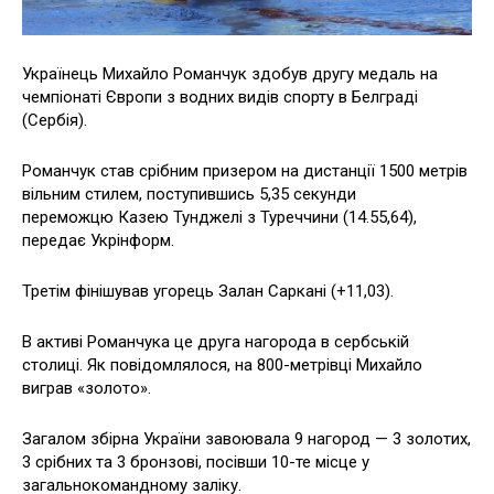
Українець Михайло Романчук здобув другу медаль на
чемпіонаті Європи з водних видів спорту в Белграді
(Сербія).
Романчук став срібним призером на дистанції 1500 метрів
вільним стилем, поступившись 5,35 секунди
переможцю Казею Тунджелі з Туреччини (14.55,64),
передає Укрінформ.
Третім фінішував угорець Залан Саркані (+11,03).
В активі Романчука це друга нагорода в сербській
столиці. Як повідомлялося, на 800-метрівці Михайло
виграв «золото».
Загалом збірна України завоювала 9 нагород — 3 золотих,
3 срібних та 3 бронзові, посівши 10-те місце у
загальнокомандному заліку.