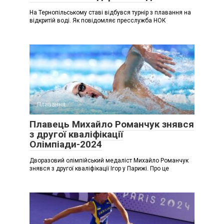
На Тернопільському ставі відбувся турнір з плавання на
відкритій воді. Як повідомляє пресслужба НОК
Плавання
Плавець Михайло Романчук знявся
з другої кваліфікації
Олімпіади-2024
Дворазовий олімпійський медаліст Михайло Романчук
знявся з другої кваліфікації Ігор у Парижі. Про це