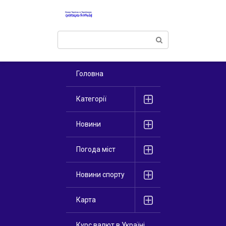
Перейти
к
контенту
Поиск:
Головна
Категорії
Новини
Погода міст
Новини спорту
Карта
Курс валют в Україні