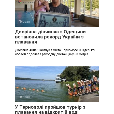
Плавання
Дворічна дівчинка з Одещини
встановила рекорд України з
плавання
Дворічна Анна Якимчук з міста Чорноморськ Одеської
області подолала рекордну дистанцію у 50 метрів
Плавання
У Тернополі пройшов турнір з
плавання на відкритій воді