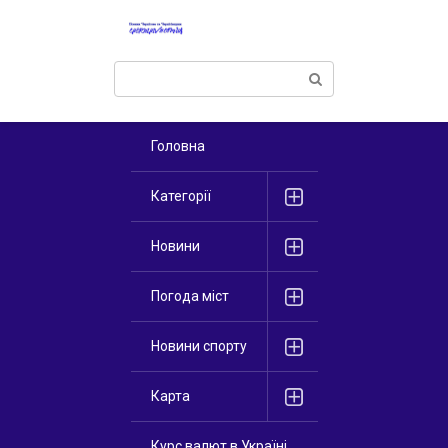
Перейти
к
контенту
Поиск:
Головна
Категорії
Новини
Погода міст
Новини спорту
Карта
Курс валют в Україні