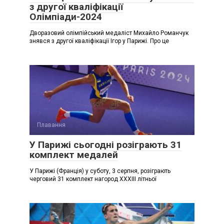
з другої кваліфікації
Олімпіади-2024
Дворазовий олімпійський медаліст Михайло Романчук
знявся з другої кваліфікації Ігор у Парижі. Про це
Плавання
У Парижі сьогодні розіграють 31
комплект медалей
У Парижі (Франція) у суботу, 3 серпня, розіграють
черговий 31 комплект нагород ХХХІІІ літньої