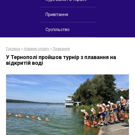
Привітання
Суспільство
Головна
»
Новини спорту
»
Плавання
У Тернополі пройшов турнір з плавання на
відкритій воді