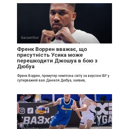
Баскетбол
Френк Воррен вважає, що
присутність Усика може
перешкодити Джошуа в бою з
Дюбуа
Френк Воррен, промутер чемпіона світу за версією IBF у
суперважкій вазі Даніеля Дюбуа, заявив,
Баскетбол