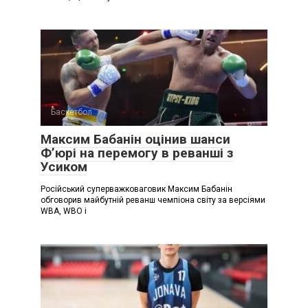
Баскетбол
Максим Бабанін оцінив шанси
Ф’юрі на перемогу в реванші з
Усиком
Російський суперважковаговик Максим Бабанін
обговорив майбутній реванш чемпіона світу за версіями
WBA, WBO і