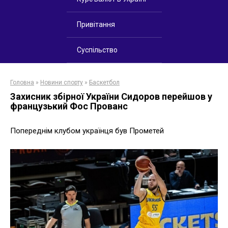
Привітання
Суспільство
Головна
»
Новини спорту
»
Баскетбол
Захисник збірної України Сидоров перейшов у
французький Фос Прованс
Попереднім клубом українця був Прометей