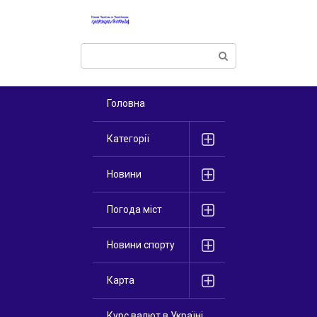
Перейти
к
контенту
Поиск:
Головна
Категорії
Новини
Погода міст
Новини спорту
Карта
Курс валют в Україні