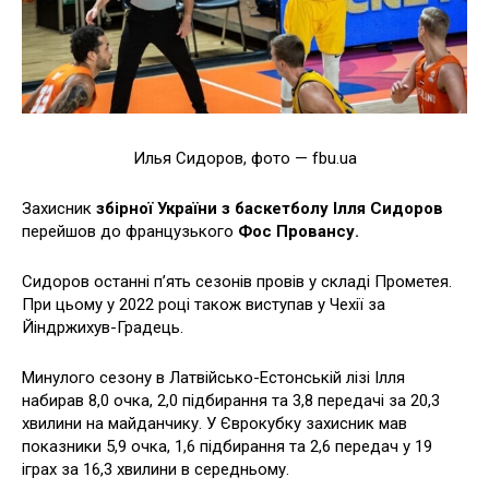
Илья Сидоров, фото — fbu.ua
Захисник
збірної України з баскетболу Ілля Сидоров
перейшов до французького
Фос Провансу.
Сидоров останні п’ять сезонів провів у складі Прометея.
При цьому у 2022 році також виступав у Чехії за
Йіндржихув-Градець.
Минулого сезону в Латвійсько-Естонській лізі Ілля
набирав 8,0 очка, 2,0 підбирання та 3,8 передачі за 20,3
хвилини на майданчику. У Єврокубку захисник мав
показники 5,9 очка, 1,6 підбирання та 2,6 передач у 19
іграх за 16,3 хвилини в середньому.