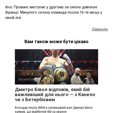
Фос Прованс виступає у другому за силою дивізіоні
Франції. Минулого сезону команда посіла 16-те місце у
своїй лізі.
Джерело
Вам також може бути цікаво
Баскетбол
Дмитро Бівол відповів, який бій
важливіший для нього — з Канело
чи з Бетербієвим
Володар титулу WBA в напівважкій вазі Дмитро Бівол
заявив, що майбутній бій за звання