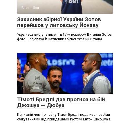
Баскетбол
Захисник збірної України Зотов
перейшов у литовську Йонаву
Українець виступатиме під 17-м номером Виталий Зотов,
фото — bcjonava.lt Захисник збірної України Віталій
Баскетбол
Тімоті Бредлі дав прогноз на бій
Джошуа — Дюбуа
Колишній чемпіон світу Тімоті Бредлі поділився своїми
очікуваннями від прийдешньої зустрічі Ентоні Джошуа з