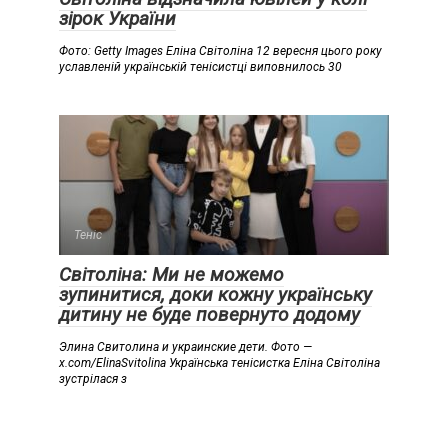
зірок України
Фото: Getty Images Еліна Світоліна 12 вересня цього року
уславленій українській тенісистці виповнилось 30
Теніс
Світоліна: Ми не можемо
зупинитися, доки кожну українську
дитину не буде повернуто додому
Элина Свитолина и украинские дети. Фото —
x.com/ElinaSvitolina Українська тенісистка Еліна Світоліна
зустрілася з