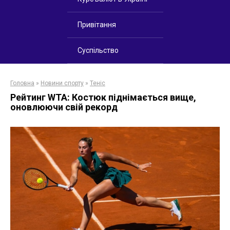
Привітання
Суспільство
Головна
»
Новини спорту
»
Теніс
Рейтинг WTA: Костюк піднімається вище,
оновлюючи свій рекорд