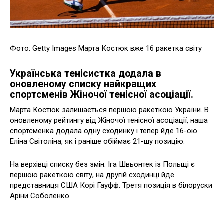
Фото: Getty Images Марта Костюк вже 16 ракетка світу
Українська тенісистка додала в
оновленому списку найкращих
спортсменів Жіночої тенісної асоціації.
Марта Костюк залишається першою ракеткою України. В
оновленому рейтингу від Жіночої тенісної асоціації, наша
спортсменка додала одну сходинку і тепер йде 16-ою.
Еліна Світоліна, як і раніше обіймає 21-шу позицію.
На верхівці списку без змін. Іга Швьонтек із Польщі є
першою ракеткою світу, на другій сходинці йде
представниця США Корі Гауфф. Третя позиція в білоруски
Аріни Соболенко.