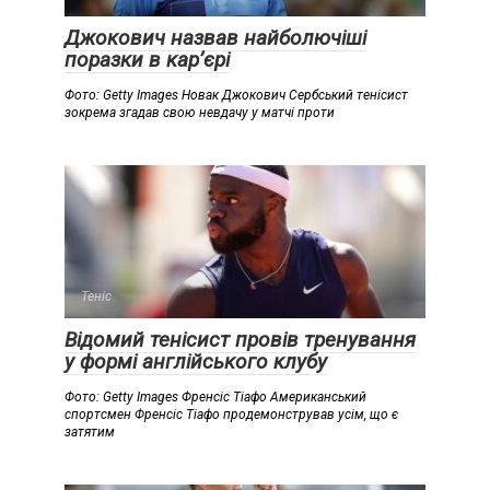
Джокович назвав найболючіші
поразки в кар’єрі
Фото: Getty Images Новак Джокович Сербський тенісист
зокрема згадав свою невдачу у матчі проти
Теніс
Відомий тенісист провів тренування
у формі англійського клубу
Фото: Getty Images Френсіс Тіафо Американський
спортсмен Френсіс Тіафо продемонстрував усім, що є
затятим