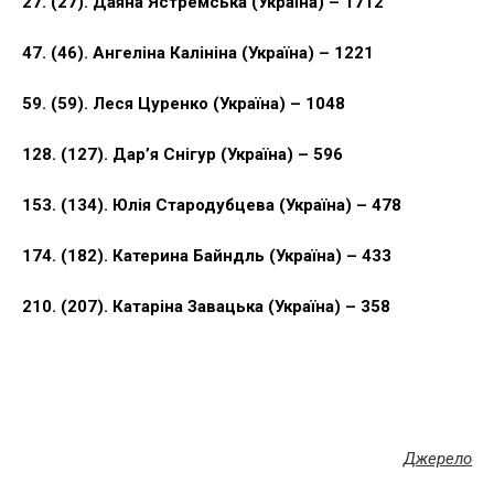
27. (27). Даяна Ястремська (Україна) – 1712
47. ​​(46). Ангеліна Калініна (Україна) – 1221
59. (59). Леся Цуренко (Україна) – 1048
128. (127). Дар’я Снігур (Україна) – 596
153. (134). Юлія Стародубцева (Україна) – 478
174. (182). Катерина Байндль (Україна) – 433
210. (207). Катаріна Завацька (Україна) – 358
Джерело