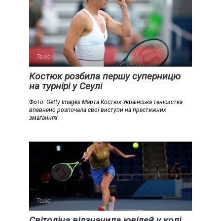
Теніс
Костюк розбила першу суперницю
на турнірі у Сеулі
Фото: Getty Images Марта Костюк Українська тенісистка
впевнено розпочала свої виступи на престижних
змаганнях
Теніс
Світоліна відзначила ювілей у колі