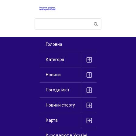
Перейти
к
контенту
Поиск:
Головна
Категорії
Новини
Погода міст
Новини спорту
Карта
Курс валют в Україні