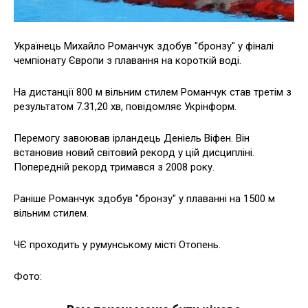
Українець Михайло Романчук здобув "бронзу" у фіналі
чемпіонату Європи з плавання на короткій воді.
На дистанції 800 м вільним стилем Романчук став третім з
результатом 7.31,20 хв, повідомляє Укрінформ.
Перемогу завоював ірландець Деніель Віфен. Він
встановив новий світовий рекорд у цій дисципліні.
Попередній рекорд тримався з 2008 року.
Раніше Романчук здобув "бронзу" у плаванні на 1500 м
вільним стилем.
ЧЄ проходить у румунському місті Отопень.
Фото: