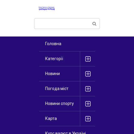
Перейти
к
контенту
Поиск:
Головна
Категорії
Новини
Погода міст
Новини спорту
Карта
Курс валют в Україні