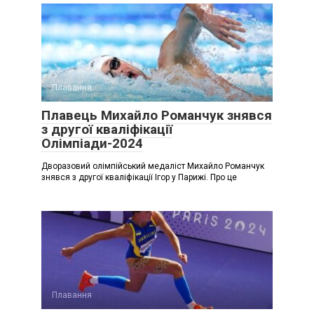
Плавання
Плавець Михайло Романчук знявся
з другої кваліфікації
Олімпіади-2024
Дворазовий олімпійський медаліст Михайло Романчук
знявся з другої кваліфікації Ігор у Парижі. Про це
Плавання