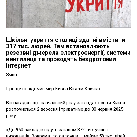
Шкільні укриття столиці здатні вмістити
317 тис. людей. Там встановлюють
резервні джерела електроенергії, системи
вентиляції та проводять бездротовий
інтернет
Зміст
Про це повідомив мер Києва Віталій Кличко.
Він нагадав, що навчальний рік у закладах освіти Києва
розпочнеться 2 вересня і триватиме до 30 червня 2025
року.
«До 950 закладів підуть загалом 372 тис. учнів і
вихованців. Зокрема, до садочків — майже 58 тис. дітей,