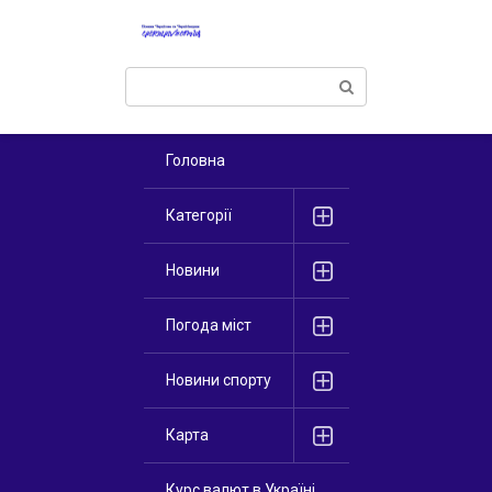
Перейти
к
контенту
Поиск:
Головна
Категорії
Новини
Погода міст
Новини спорту
Карта
Курс валют в Україні