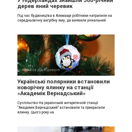
У Нідерландах знайшли 500-річний
дерев яний черевик
Під час будівництва в Алкмаарі робітники натрапили на
середньовічну вигрібну яму, де виявили унікальний
Наука та дослідження
Українські полярники встановили
новорічну ялинку на станції
«Академік Вернадський»
Суспільство На українській антарктичній станції
"Академік Вернадський" встановили та прикрасили
ялинку. Цього року на