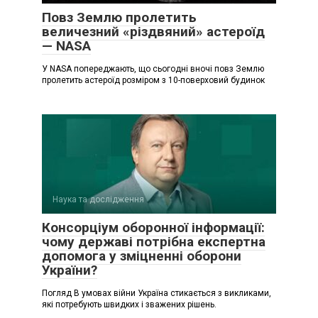
Повз Землю пролетить
величезний «різдвяний» астероїд
— NASA
У NASA попереджають, що сьогодні вночі повз Землю
пролетить астероїд розміром з 10-поверховий будинок
Наука та дослідження
Консорціум оборонної інформації:
чому державі потрібна експертна
допомога у зміцненні оборони
України?
Погляд В умовах війни Україна стикається з викликами,
які потребують швидких і зважених рішень.