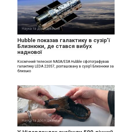
Наука та дослідження
Hubble показав галактику в сузір’ї
Близнюки, де стався вибух
наднової
Космічний телескоп NASA/ESA Hubble сфотографував
галактику LEDA 22057, розташовану в сузір’ї Близнюки за
близько
Наука та дослідження