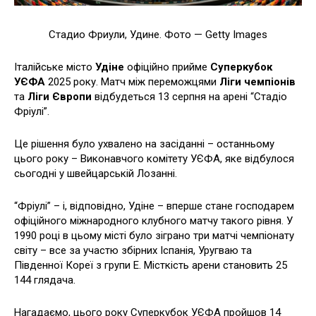
Стадио Фриули, Удине. Фото — Getty Images
Італійське місто
Удіне
офіційно прийме
Суперкубок
УЄФА
2025 року. Матч між переможцями
Ліги чемпіонів
та
Ліги Європи
відбудеться 13 серпня на арені “Стадіо
Фріулі”.
Це рішення було ухвалено на засіданні – останньому
цього року – Виконавчого комітету УЄФА, яке відбулося
сьогодні у швейцарській Лозанні.
“Фріулі” – і, відповідно, Удіне – вперше стане господарем
офіційного міжнародного клубного матчу такого рівня. У
1990 році в цьому місті було зіграно три матчі чемпіонату
світу – все за участю збірних Іспанія, Уругваю та
Південної Кореї з групи Е. Місткість арени становить 25
144 глядача.
Нагадаємо, цього року Суперкубок УЄФА пройшов 14