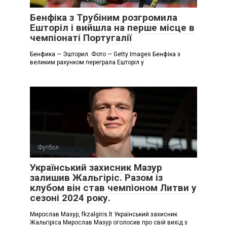
Бенфіка з Трубіним розгромила
Ешторіл і вийшла на перше місце в
чемпіонаті Португалії
Бенфика — Эшторил. Фото — Getty Images Бенфіка з
великим рахунком переграла Ешторіл у
Футбол
Український захисник Мазур
залишив Жальгіріс. Разом із
клубом він став чемпіоном Литви у
сезоні 2024 року.
Мирослав Мазур, fkzalgiris.lt Український захисник
Жальгіріса Мирослав Мазур оголосив про свій вихід з