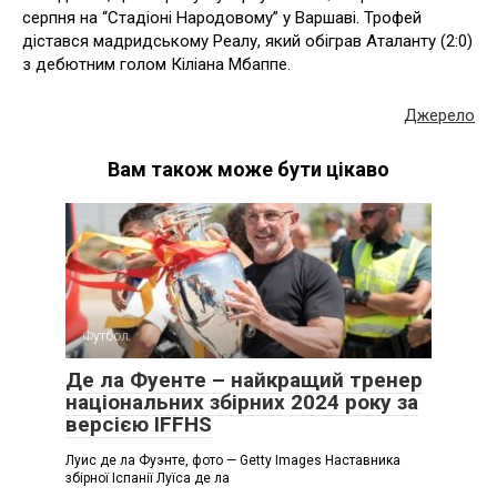
серпня на “Стадіоні Народовому” у Варшаві. Трофей
дістався мадридському Реалу, який обіграв Аталанту (2:0)
з дебютним голом Кіліана Мбаппе.
Джерело
Вам також може бути цікаво
Футбол
Де ла Фуенте – найкращий тренер
національних збірних 2024 року за
версією IFFHS
Луис де ла Фуэнте, фото — Getty Images Наставника
збірної Іспанії Луїса де ла