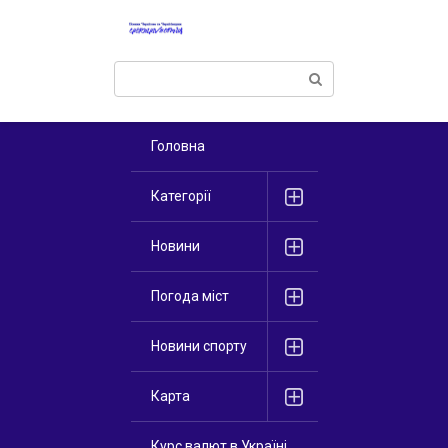
Перейти
к
контенту
Поиск:
Головна
Категорії
Новини
Погода міст
Новини спорту
Карта
Курс валют в Україні