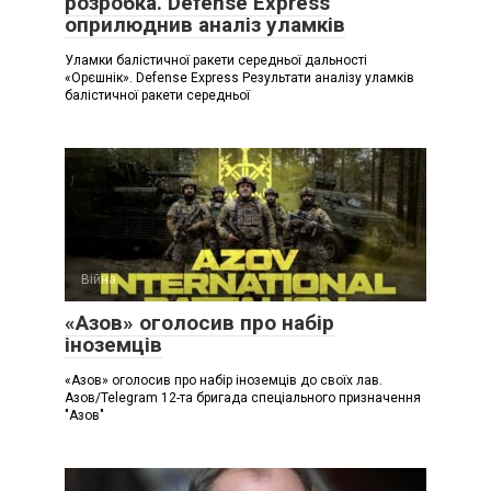
розробка. Defense Express
оприлюднив аналіз уламків
Уламки балістичної ракети середньої дальності
«Орєшнік». Defense Express Результати аналізу уламків
балістичної ракети середньої
Війна
«Азов» оголосив про набір
іноземців
«Азов» оголосив про набір іноземців до своїх лав.
Азов/Telegram 12-та бригада спеціального призначення
"Азов"