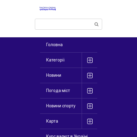
Перейти
к
контенту
Поиск:
Головна
Категорії
Новини
Погода міст
Новини спорту
Карта
Курс валют в Україні