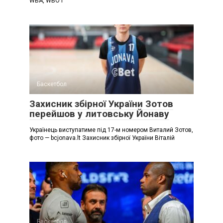
WBA, WBO і
Баскетбол
Захисник збірної України Зотов
перейшов у литовську Йонаву
Українець виступатиме під 17-м номером Виталий Зотов,
фото — bcjonava.lt Захисник збірної України Віталій
Баскетбол