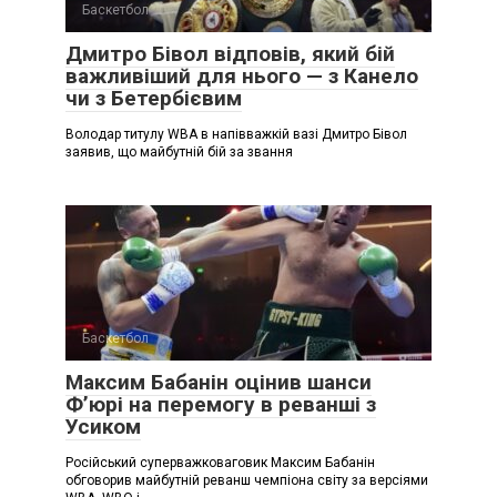
Баскетбол
Дмитро Бівол відповів, який бій
важливіший для нього — з Канело
чи з Бетербієвим
Володар титулу WBA в напівважкій вазі Дмитро Бівол
заявив, що майбутній бій за звання
Баскетбол
Максим Бабанін оцінив шанси
Ф’юрі на перемогу в реванші з
Усиком
Російський суперважковаговик Максим Бабанін
обговорив майбутній реванш чемпіона світу за версіями