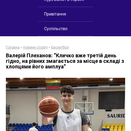
Привітання
Суспільство
Головна
»
Новини спорту
»
Баскетбол
Валерій Плеханов: “Кличко вже третій день
гідно, на рівних змагається за місце в складі з
хлопцями його амплуа”