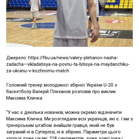
Джерело: https://fbu.ua/news/valery-plehanov-nasha-
zadacha—vikladatisya-na-povnu-ta-bitisya-na-maydanchiku-
za-ukranu-v-kozhnomu-match
Головний тренер молодіжної збірної України U-20 з
баскетболу Валерій Плеханов розповів про виклик
Максима Кличка.
“У нас є декілька новачків, можна окремо відзначити
Максима Кличка. Ми розглядали всіх українців, які є. І ми з
тренерським штабом знайшли гравця, який не був
заграний ні в Суперлізі, ні в збірних. Параметри цього
хлопця дуже цікаві: 218 сантиметрів, дуже довгі руки і