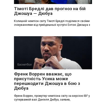
Тімоті Бредлі дав прогноз на бій
Джошуа — Дюбуа
Колишній чемпіон світу Тімоті Бредлі поділився своїми
очікуваннями від прийдешньої зустрічі Ентоні Джошуа з
Баскетбол
Френк Воррен вважає, що
присутність Усика може
перешкодити Джошуа в бою з
Дюбуа
Френк Воррен, промутер чемпіона світу за версією IBF у
суперважкій вазі Даніеля Дюбуа, заявив,