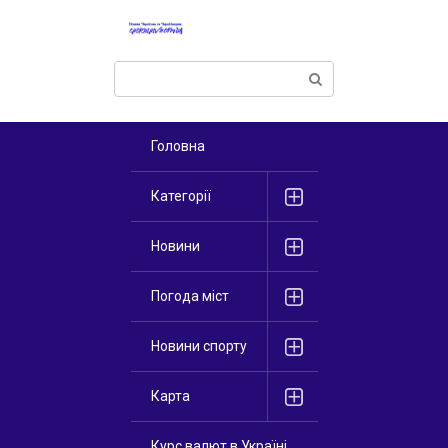
Перейти
к
контенту
Поиск:
Головна
Категорії
Новини
Погода міст
Новини спорту
Карта
Курс валют в Україні