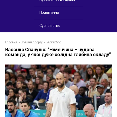
Привітання
Суспільство
Головна
»
Новини спорту
»
Баскетбол
Вассіліс Спануліс: “Німеччина – чудова
команда, у якої дуже солідна глибина складу”