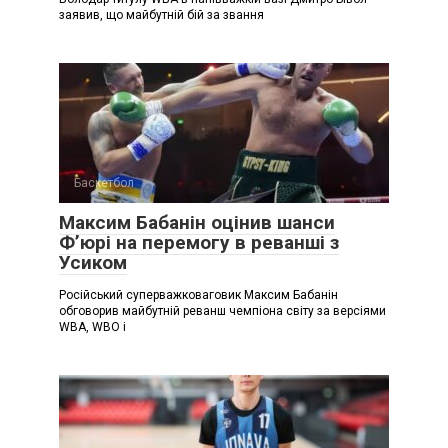
заявив, що майбутній бій за звання
Баскетбол
Максим Бабанін оцінив шанси
Ф’юрі на перемогу в реванші з
Усиком
Російський суперважковаговик Максим Бабанін
обговорив майбутній реванш чемпіона світу за версіями
WBA, WBO і