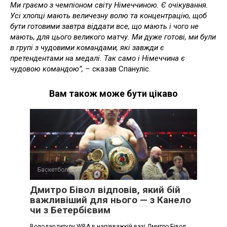
Ми граємо з чемпіоном світу Німеччиною. Є очікування.
Усі хлопці мають величезну волю та концентрацію, щоб
бути готовими завтра віддати все, що мають і чого не
мають, для цього великого матчу. Ми дуже готові, ми були
в групі з чудовими командами, які завжди є
претендентами на медалі. Так само і Німеччина є
чудовою командою”, –
сказав Спануліс.
Вам також може бути цікаво
Баскетбол
Дмитро Бівол відповів, який бій
важливіший для нього — з Канело
чи з Бетербієвим
Володар титулу WBA в напівважкій вазі Дмитро Бівол