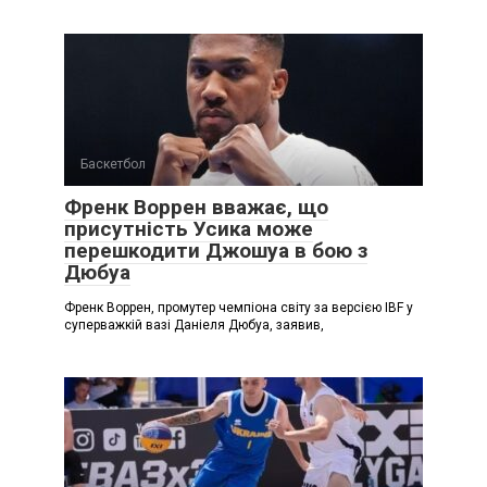
Баскетбол
Френк Воррен вважає, що
присутність Усика може
перешкодити Джошуа в бою з
Дюбуа
Френк Воррен, промутер чемпіона світу за версією IBF у
суперважкій вазі Даніеля Дюбуа, заявив,