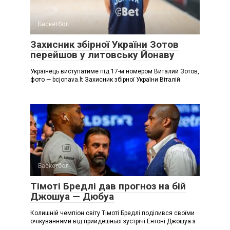
Баскетбол
Захисник збірної України Зотов
перейшов у литовську Йонаву
Українець виступатиме під 17-м номером Виталий Зотов,
фото — bcjonava.lt Захисник збірної України Віталій
Баскетбол
Тімоті Бредлі дав прогноз на бій
Джошуа — Дюбуа
Колишній чемпіон світу Тімоті Бредлі поділився своїми
очікуваннями від прийдешньої зустрічі Ентоні Джошуа з