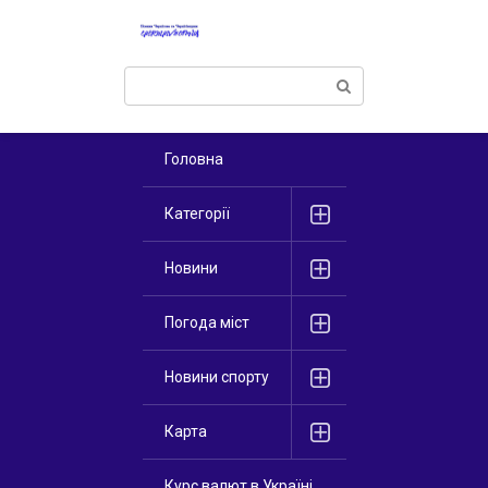
Перейти
к
контенту
Поиск:
Головна
Категорії
Новини
Погода міст
Новини спорту
Карта
Курс валют в Україні