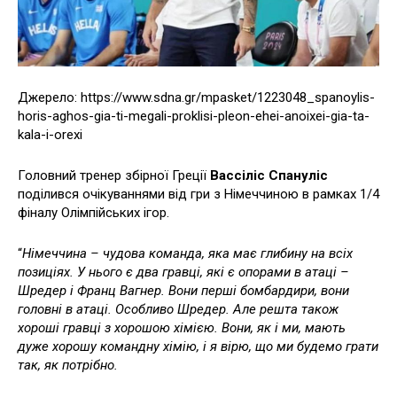
Джерело: https://www.sdna.gr/mpasket/1223048_spanoylis-
horis-aghos-gia-ti-megali-proklisi-pleon-ehei-anoixei-gia-ta-
kala-i-orexi
Головний тренер збірної Греції
Вассіліс Спануліс
поділився очікуваннями від гри з Німеччиною в рамках 1/4
фіналу Олімпійських ігор.
“
Німеччина – чудова команда, яка має глибину на всіх
позиціях. У нього є два гравці, які є опорами в атаці –
Шредер і Франц Вагнер. Вони перші бомбардири, вони
головні в атаці. Особливо Шредер. Але решта також
хороші гравці з хорошою хімією. Вони, як і ми, мають
дуже хорошу командну хімію, і я вірю, що ми будемо грати
так, як потрібно.