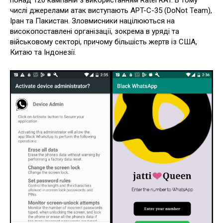
понад 120 кампаній з використанням Ratel RAT. В тому
числі джерелами атак виступають APT-C-35 (DoNot Team),
Іран та Пакистан. Зловмисники націлюються на
високопоставлені організації, зокрема в уряді та
військовому секторі, причому більшість жертв із США,
Китаю та Індонезії.