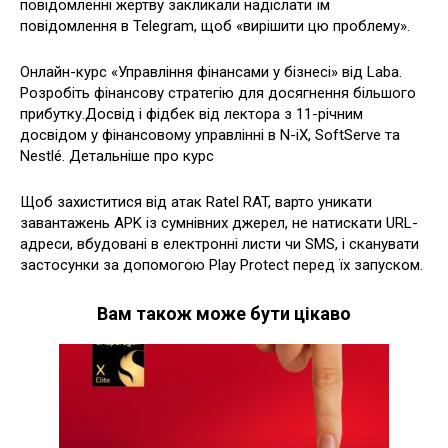
повідомленні жертву закликали надіслати їм
повідомлення в Telegram, щоб «вирішити цю проблему».
Онлайн-курс «Управління фінансами у бізнесі» від Laba.
Розробіть фінансову стратегію для досягнення більшого
прибутку.Досвід і фідбек від лектора з 11-річним
досвідом у фінансовому управлінні в N-iX, SoftServe та
Nestlé. Детальніше про курс
Щоб захиститися від атак Ratel RAT, варто уникати
завантажень APK із сумнівних джерел, не натискати URL-
адреси, вбудовані в електронні листи чи SMS, і сканувати
застосунки за допомогою Play Protect перед їх запуском.
Вам також може бути цікаво