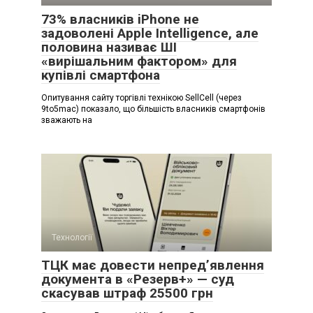
73% власників iPhone не
задоволені Apple Intelligence, але
половина називає ШІ
«вирішальним фактором» для
купівлі смартфона
Опитування сайту торгівлі технікою SellCell (через
9to5mac) показало, що більшість власників смартфонів
зважають на
Технології
ТЦК має довести непред’явлення
документа в «Резерв+» — суд
скасував штраф 25500 грн