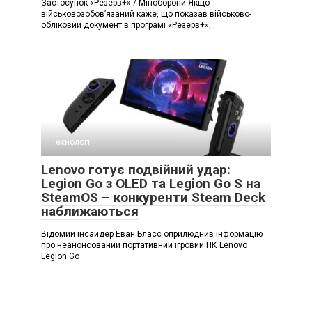
Застосунок «Резерв+» / Міноборони Якщо
військовозобов’язаний каже, що показав військово-
обліковий документ в програмі «Резерв+»,
Технології
Lenovo готує подвійний удар:
Legion Go з OLED та Legion Go S на
SteamOS – конкуренти Steam Deck
наближаються
Відомий інсайдер Еван Бласс оприлюднив інформацію
про неанонсований портативний ігровий ПК Lenovo
Legion Go