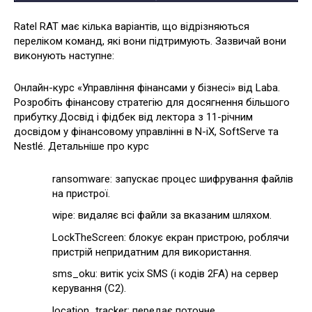
Ratel RAT має кілька варіантів, що відрізняються
переліком команд, які вони підтримують. Зазвичай вони
виконують наступне:
Онлайн-курс «Управління фінансами у бізнесі» від Laba.
Розробіть фінансову стратегію для досягнення більшого
прибутку.Досвід і фідбек від лектора з 11-річним
досвідом у фінансовому управлінні в N-iX, SoftServe та
Nestlé. Детальніше про курс
ransomware: запускає процес шифрування файлів
на пристрої.
wipe: видаляє всі файли за вказаним шляхом.
LockTheScreen: блокує екран пристрою, роблячи
пристрій непридатним для використання.
sms_oku: витік усіх SMS (і кодів 2FA) на сервер
керування (C2).
location_tracker: передає поточне