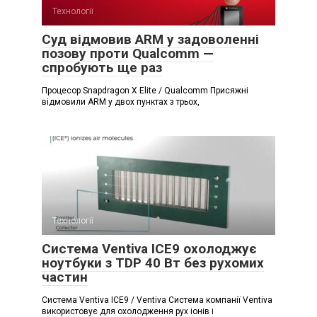
Технології
Суд відмовив ARM у задоволенні
позову проти Qualcomm —
спробують ще раз
Процесор Snapdragon X Elite / Qualcomm Присяжні
відмовили ARM у двох пунктах з трьох,
Технології
Система Ventiva ICE9 охолоджує
ноутбуки з TDP 40 Вт без рухомих
частин
Система Ventiva ICE9 / Ventiva Система компанії Ventiva
використовує для охолодження рух іонів і