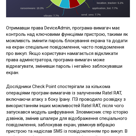
Отримавши права DeviceAdmin, програма-вимагач має
контроль над ключовими функціями пристрою, такими як
можливість змінити пароль блокування екрана та додати
на екран спеціальне повідомлення, часто повідомлення
про викуп. Якщо користувач намагається відкликати
права адміністратора, програма-вимагач може
відреагувати, змінивши пароль і негайно заблокувавши
екран.
Дослідники Check Point спостерігали за кількома
операціями програм-вимагачів із залученням Ratel RAT,
включаючи атаку з боку Ірану. ПЗ проводило розвідку з
використанням інших можливостей Ratel RAT, після чого
запускався модуль шифрування. Зловмисник стер історію
дзвінків, змінив шпалери для відображення спеціального
повідомлення, заблокував екран, увімкнув вібрацію
пристрою та надіслав SMS із повідомленням про викуп. В