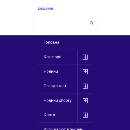
Перейти
к
контенту
Поиск:
Головна
Категорії
Новини
Погода міст
Новини спорту
Карта
Курс валют в Україні