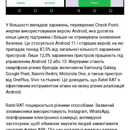
У більшості випадків заражень, перевірених Check Point,
жертви використовували версію Android, яка досягла
кінця циклу підтримки і більше не отримувала оновлення
безпеки. Це стосується Android 11 і старіших версій, на які
припадає понад 87,5% від загальної кількості заражених
пристроїв. Лише 12,5% заражених пристроїв працюють під
управлінням Android 12 або 13. Жертвами стають
смартфони різних брендів, включаючи Samsung Galaxy,
Google Pixel, Xiaomi Redmi, Motorola One, а також пристрої
від OnePlus, Vivo та Huawei. Це доводить, що Ratel RAT є
ефективним інструментом атаки на низку різних реалізацій
Android.
Ratel RAT поширюється різними способами. Зазвичай
зловмисники використовують Instagram, WhatsApp,
платформами електронної комерції, антивірусні
застосунки, щоб обманом змусити людей завантажити
шкідливі файли APK. Під час інсталяції вимагач запитує