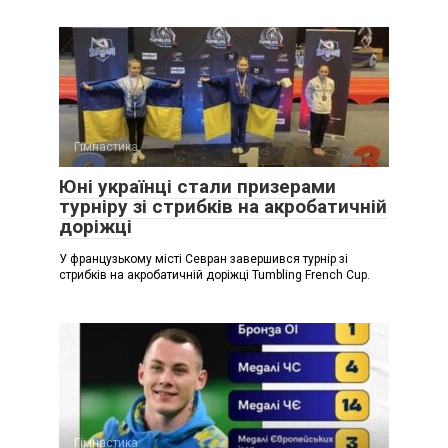
Гімнастика
Юні українці стали призерами
турніру зі стрибків на акробатичній
доріжці
У французькому місті Севран завершився турнір зі
стрибків на акробатичній доріжці Tumbling French Cup.
Гімнастика