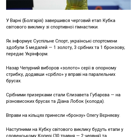
У Варні (Болгарія) завершився черговий етап Кубка
світового виклику зі спортивної гімнастики.
Як інформує Суспільне Спорт, українські спортсмени
здобули 5 медалей — 1 золоту, 3 срібних та 1 бронзову,
передає Укрінформ.
Назар Чепурний виборов «золото» серії в опорному
стрибку, додавши «срібло» у вправі на паралельних
брусах.
Срібними призерками стали Єлизавета Губарєва — на
різновисоких брусах та Діана Лобок (колода).
Вправи на кільцях принесли «бронзу» Олегу Вєрняєву.
Наступними на Кубку світового виклику будуть етапи у
словенському Копері (30 травня — 2 червня) та