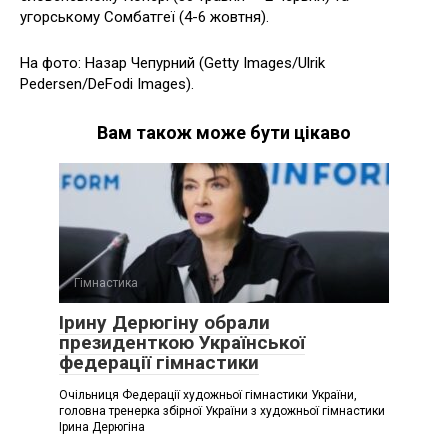
угорському Сомбатгеї (4-6 жовтня).
На фото: Назар Чепурний (Getty Images/Ulrik
Pedersen/DeFodi Images).
Вам також може бути цікаво
Гімнастика
Ірину Дерюгіну обрали
президенткою Української
федерації гімнастики
Очільниця Федерації художньої гімнастики України,
головна тренерка збірної України з художньої гімнастики
Ірина Дерюгіна