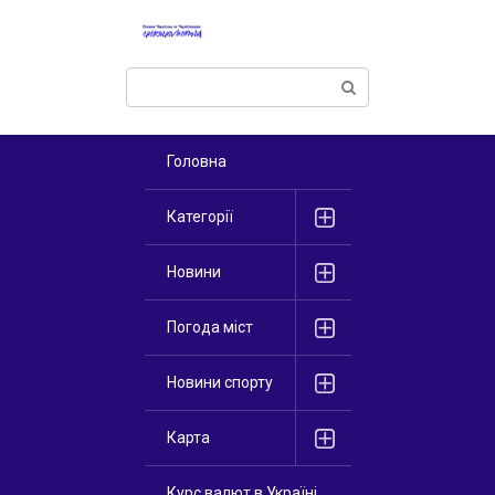
Перейти
к
контенту
Поиск:
Головна
Категорії
Новини
Погода міст
Новини спорту
Карта
Курс валют в Україні