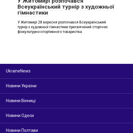
У Житомирі розпочався
Всеукраїнський турнір з художньої
гімнастики
У Житомирі 28 вересня розпочався Всеукраїнський
турнір з художньої гімнастики присвячений сторіччю
фізкультурно-спортивного товариства
UkraineNews
Новини України
Новини Вінниці
Новини Одеси
Новини Полтави