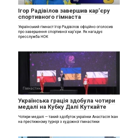
Ігор Радівілов завершив кар’єру
спортивного гімнаста
Український гімнаст Ігор Радівілов офіційно оголосив
про завершення спортивної кар'єри. Як нагадує
пресслужба НОК
Гімнастика
Українська грація здобула чотири
медалі на Кубку Далі Куткайте
Чотири медалі — такий здобуток українки Анастасія Ікан
на престижному турнірі з художної гімнастики