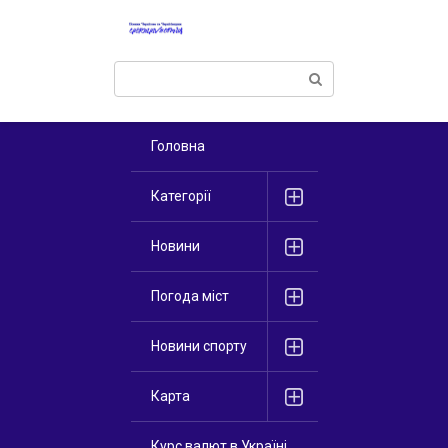
Перейти
к
контенту
Поиск:
Головна
Категорії
Новини
Погода міст
Новини спорту
Карта
Курс валют в Україні