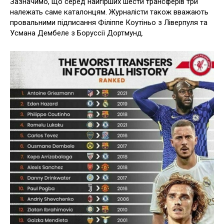
Зазначимо, що серед найгірших шести трансферів три
належать саме каталонцям. Журналісти також вважають
провальними підписання Філіппе Коутіньо з Ліверпуля та
Усмана Дембеле з Боруссії Дортмунд.