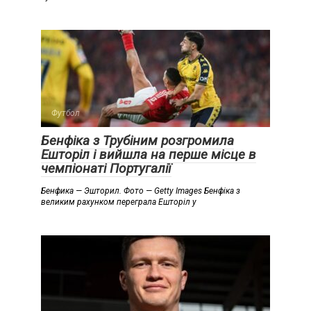
Футбол
Бенфіка з Трубіним розгромила
Ешторіл і вийшла на перше місце в
чемпіонаті Португалії
Бенфика — Эшторил. Фото — Getty Images Бенфіка з
великим рахунком переграла Ешторіл у