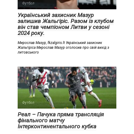
Футбол
Український захисник Мазур
залишив Жальгіріс. Разом із клубом
він став чемпіоном Литви у сезоні
2024 року.
Мирослав Мазур, fkzalgiris.lt Український захисник
Жальгіріса Мирослав Мазур оголосив про свій вихід з
литовського
Футбол
Реал – Пачука пряма трансляція
фінального матчу
Інтерконтинентального кубка