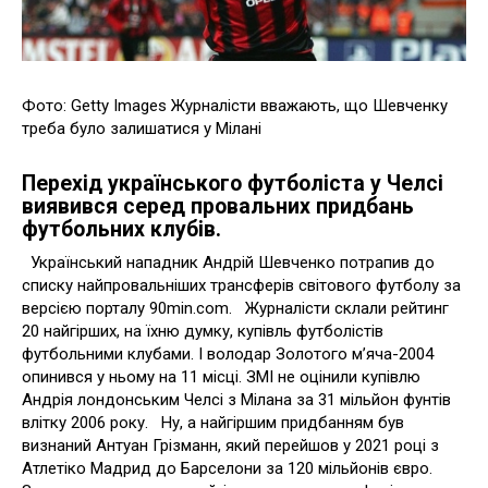
Фото: Getty Images Журналісти вважають, що Шевченку
треба було залишатися у Мілані
Перехід українського футболіста у Челсі
виявився серед провальних придбань
футбольних клубів.
Український нападник Андрій Шевченко потрапив до
списку найпровальніших трансферів світового футболу за
версією порталу 90min.com. Журналісти склали рейтинг
20 найгірших, на їхню думку, купівль футболістів
футбольними клубами. І володар Золотого м’яча-2004
опинився у ньому на 11 місці. ЗМІ не оцінили купівлю
Андрія лондонським Челсі з Мілана за 31 мільйон фунтів
влітку 2006 року. Ну, а найгіршим придбанням був
визнаний Антуан Грізманн, який перейшов у 2021 році з
Атлетіко Мадрид до Барселони за 120 мільйонів євро.