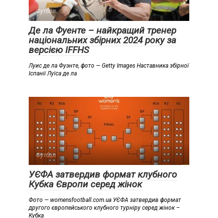
Футбол
Де ла Фуенте – найкращий тренер
національних збірних 2024 року за
версією IFFHS
Луис де ла Фуэнте, фото — Getty Images Наставника збірної
Іспанії Луїса де ла
Футбол
УЄФА затвердив формат клубного
Кубка Європи серед жінок
Фото — womensfootball.com.ua УЄФА затвердив формат
другого європейського клубного турніру серед жінок –
Кубка