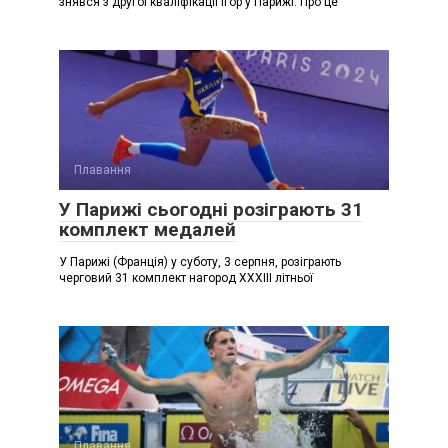
знявся з другої кваліфікації Ігор у Парижі. Про це
Плавання
У Парижі сьогодні розіграють 31
комплект медалей
У Парижі (Франція) у суботу, 3 серпня, розіграють
черговий 31 комплект нагород ХХХІІІ літньої
Плавання