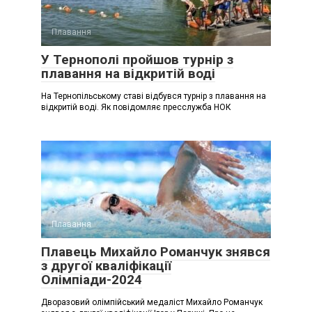
Плавання
У Тернополі пройшов турнір з
плавання на відкритій воді
На Тернопільському ставі відбувся турнір з плавання на
відкритій воді. Як повідомляє пресслужба НОК
Плавання
Плавець Михайло Романчук знявся
з другої кваліфікації
Олімпіади-2024
Дворазовий олімпійський медаліст Михайло Романчук