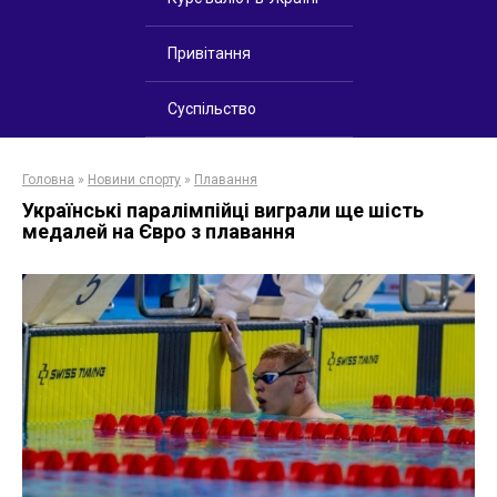
Привітання
Суспільство
Головна
»
Новини спорту
»
Плавання
Українські паралімпійці виграли ще шість
медалей на Євро з плавання