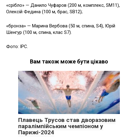
«срібло» — Данило Чуфаров (200 м, комплекс, SM11),
Олексій Федина (100 м, брас, SB12);
«бронза» — Марина Вербова (50 м, спина, S4), Юрій
Шенгур (100 м, спина, клас S7).
Фото: IPC.
Вам також може бути цікаво
Плавання
Плавець Трусов став дворазовим
паралімпійським чемпіоном у
Парижі-2024