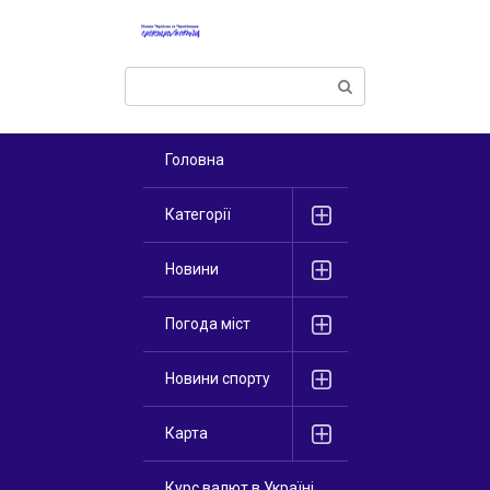
Перейти
к
контенту
Поиск:
Головна
Категорії
Новини
Погода міст
Новини спорту
Карта
Курс валют в Україні