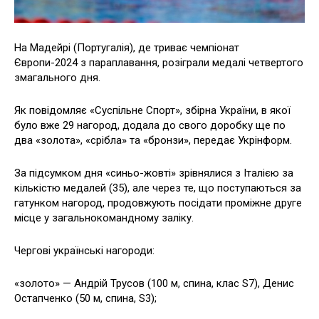
На Мадейрі (Португалія), де триває чемпіонат
Європи-2024 з параплавання, розіграли медалі четвертого
змагального дня.
Як повідомляє «Суспільне Спорт», збірна України, в якої
було вже 29 нагород, додала до свого доробку ще по
два «золота», «срібла» та «бронзи», передає Укрінформ.
За підсумком дня «синьо-жовті» зрівнялися з Італією за
кількістю медалей (35), але через те, що поступаються за
гатунком нагород, продовжують посідати проміжне друге
місце у загальнокомандному заліку.
Чергові українські нагороди:
«золото» — Андрій Трусов (100 м, спина, клас S7), Денис
Остапченко (50 м, спина, S3);