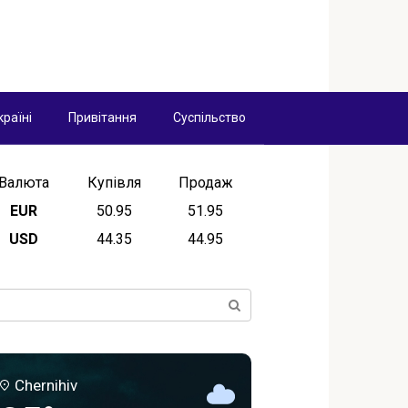
країні
Привітання
Суспільство
Валюта
Купівля
Продаж
EUR
50.95
51.95
USD
44.35
44.95
ск:
Chernihiv