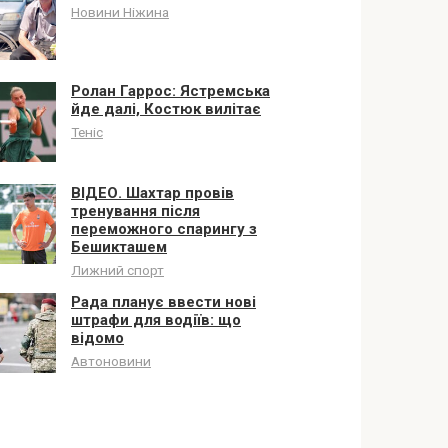
Новини Ніжина
Ролан Гаррос: Ястремська
йде далі, Костюк вилітає
Теніс
ВІДЕО. Шахтар провів
тренування після
переможного спарингу з
Бешикташем
Лижний спорт
Рада планує ввести нові
штрафи для водіїв: що
відомо
Автоновини