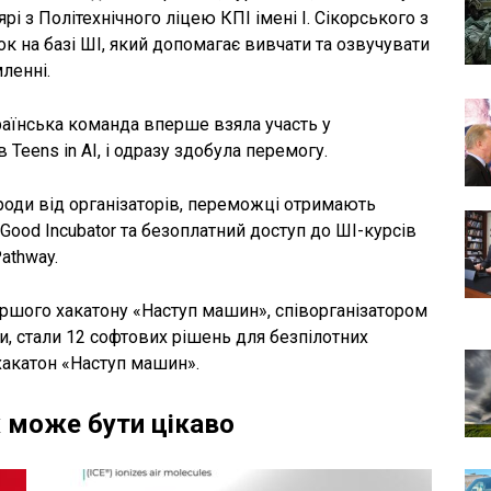
 з Політехнічного ліцею КПІ імені І. Сікорського з
нок на базі ШІ, який допомагає вивчати та озвучувати
ленні.
раїнська команда вперше взяла участь у
в Teens in AI, і одразу здобула перемогу.
ороди від організаторів, переможці отримають
ood Incubator та безоплатний доступ до ШІ-курсів
athway.
шого хакатону «Наступ машин», співорганізатором
и, стали 12 софтових рішень для безпілотних
 хакатон «Наступ машин».
 може бути цікаво