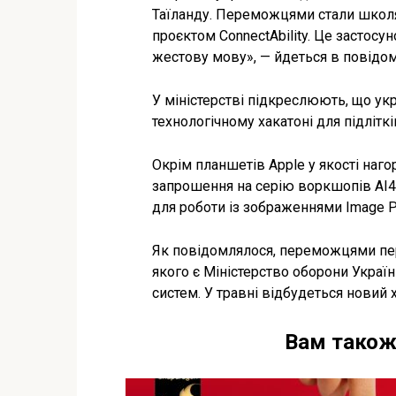
Таїланду. Переможцями стали школярі
проєктом ConnectAbility. Це застосу
жестову мову», — йдеться в повідом
У міністерстві підкреслюють, що ук
технологічному хакатоні для підліткі
Окрім планшетів Apple у якості наг
запрошення на серію воркшопів AI4G
для роботи із зображеннями Image P
Як повідомлялося, переможцями пер
якого є Міністерство оборони Україн
систем. У травні відбудеться новий
Вам також