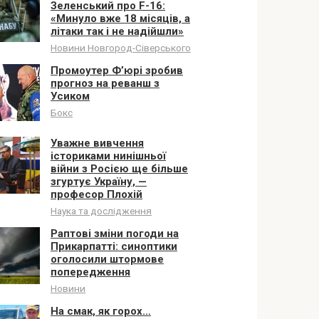
Зеленський про F-16:
«Минуло вже 18 місяців, а
літаки так і не надійшли»
Новини Новгород-Сіверського
Промоутер Ф’юрі зробив
прогноз на реванш з
Усиком
Бокс
Уважне вивчення
істориками нинішньої
війни з Росією ще більше
згуртує Україну, —
професор Плохій
Наука та дослідження
Раптові зміни погоди на
Прикарпатті: синоптики
оголосили штормове
попередження
Новини
На смак, як горох…