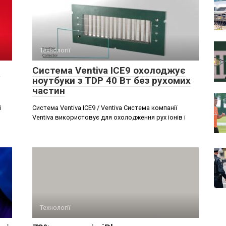
Технології
і
Система Ventiva ICE9 охолоджує
ноутбуки з TDP 40 Вт без рухомих
частин
і
Система Ventiva ICE9 / Ventiva Система компанії
Ventiva використовує для охолодження рух іонів і
Технології