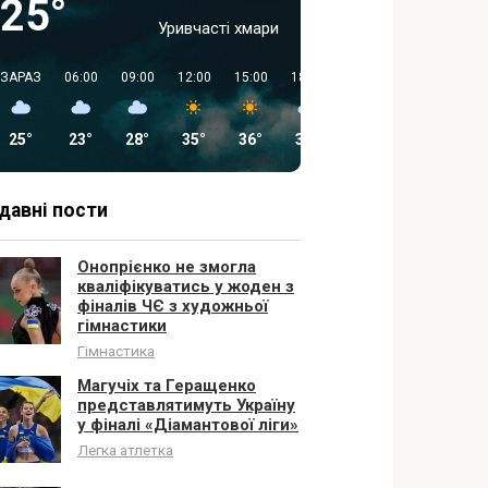
25°
Уривчасті хмари
ЗАРАЗ
06:00
09:00
12:00
15:00
18:00
21:00
00:00
25°
23°
28°
35°
36°
30°
19°
20°
давні пости
Онопрієнко не змогла
кваліфікуватись у жоден з
фіналів ЧЄ з художньої
гімнастики
Гімнастика
Магучіх та Геращенко
представлятимуть Україну
у фіналі «Діамантової ліги»
Легка атлетка