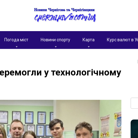
Погода міст
Новини спорту
Карта
Курс валют в У
перемогли у технологічному
Пои