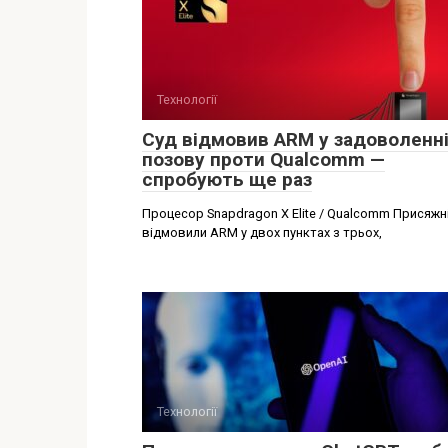
Технології
Суд відмовив ARM у задоволенн
позову проти Qualcomm —
спробують ще раз
Процесор Snapdragon X Elite / Qualcomm Присяжн
відмовили ARM у двох пунктах з трьох,
Технології