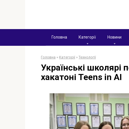
Перейти
к
контенту
Головна
Категорії
Новини
Головна
»
Категорії
»
Технології
Українські школярі 
хакатоні Teens in AI