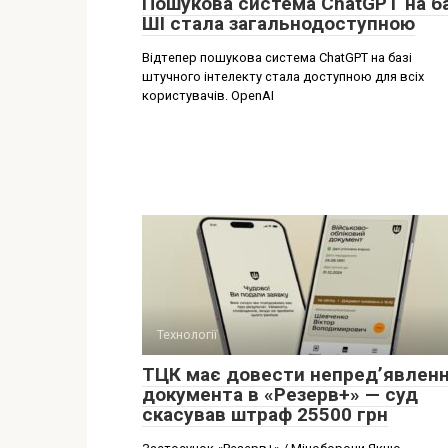
Пошукова система ChatGPT на ба
ШІ стала загальнодоступною
Відтепер пошукова система ChatGPT на базі
штучного інтелекту стала доступною для всіх
користувачів. OpenAI
Технології
ТЦК має довести непред’явлен
документа в «Резерв+» — суд
скасував штраф 25500 грн