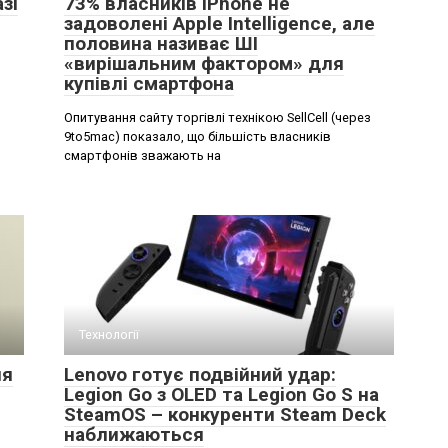
зі
73% власників iPhone не
задоволені Apple Intelligence, але
половина називає ШІ
«вирішальним фактором» для
купівлі смартфона
Опитування сайту торгівлі технікою SellCell (через
9to5mac) показало, що більшість власників
смартфонів зважають на
Технології
ня
Lenovo готує подвійний удар:
Legion Go з OLED та Legion Go S на
SteamOS – конкуренти Steam Deck
наближаються